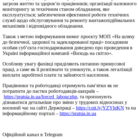
загрози життю та здоров’ю працівників; організації належного
моніторингу за технічним станом обладнання, яке
експлуатується; забезпечення ефективної роботи технічних
служб щодо обслуговування та ремонту вантажопідіймальних
механізмів і відповідного обладнання.
Також з метою інформування вимог проєкту МОП «На шляху
до безпечної, здорової та задекларованої праці» посадовим
особам суб’єкта господарювання доведено про проведення в
Україні інформаційної компанії «Виходь на світло».
Особливу увагу фахівці приділяють питанню примусової
праці, а саме як її розпізнати та уникнути, а також легалізації
виплати заробітної плати та зайнятості населення.
Працівники та роботодавці отримують пам’ятки як не
потрапити до пастки роботодавців-шахраїв –
https://pratsia.in.ua/forced_labour.php
, та пропонують
дізнаватися детальніше про зміни у трудових відносинах у
воєнний час на сайті Держпраці –
https://cutt.ly/YZYhtKN
та на
інформаційному порталі –
https://pratsia.in.ua
Офіційний канал в Telegram