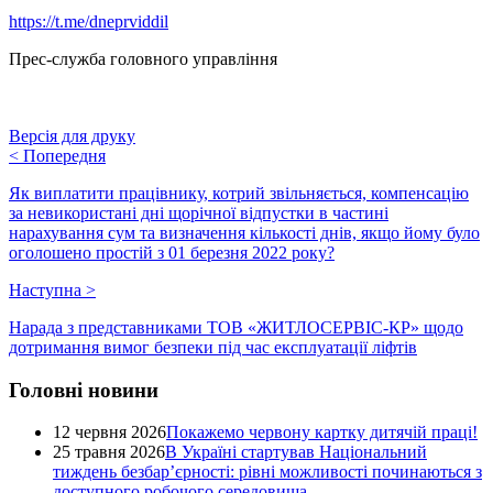
https://t.me/dneprviddil
Прес-служба головного управління
Версія для друку
<
Попередня
Як виплатити працівнику, котрий звільняється, компенсацію
за невикористані дні щорічної відпустки в частині
нарахування сум та визначення кількості днів, якщо йому було
оголошено простій з 01 березня 2022 року?
Наступна
>
Нарада з представниками ТОВ «ЖИТЛОСЕРВІС-КР» щодо
дотримання вимог безпеки під час експлуатації ліфтів
Головні новини
12 червня 2026
Покажемо червону картку дитячій праці!
25 травня 2026
В Україні стартував Національний
тиждень безбар’єрності: рівні можливості починаються з
доступного робочого середовища