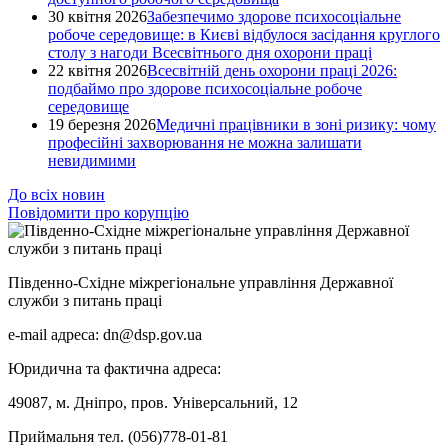
30 квітня 2026
Забезпечимо здорове психосоціальне
робоче середовище: в Києві відбулося засідання круглого
столу з нагоди Всесвітнього дня охорони праці
22 квітня 2026
Всесвітній день охорони праці 2026:
подбаймо про здорове психосоціальне робоче
середовище
19 березня 2026
Медичні працівники в зоні ризику: чому
професійні захворювання не можна залишати
невидимими
До всіх новин
Повідомити про корупцію
Південно-Східне міжрегіональне управління Державної
служби з питань праці
e-mail адреса: dn@dsp.gov.ua
Юридична та фактична адреса:
49087, м. Дніпро, пров. Універсальний, 12
Приймальня тел. (056)778-01-81