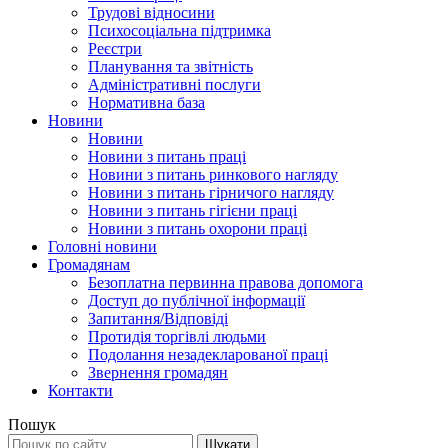
Трудові відносини
Психосоціальна підтримка
Реєстри
Планування та звітність
Адміністративні послуги
Нормативна база
Новини
Новини
Новини з питань праці
Новини з питань ринкового нагляду
Новини з питань гірничого нагляду
Новини з питань гігієни праці
Новини з питань охорони праці
Головні новини
Громадянам
Безоплатна первинна правова допомога
Доступ до публічної інформації
Запитання/Відповіді
Протидія торгівлі людьми
Подолання незадекларованої праці
Звернення громадян
Контакти
Пошук