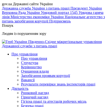
gov.ua
Державні сайти України
Державна служба України з питань праці
Президент України
Верховна Рада України
Урядовий портал
1545 Урядова гаряча
лінія
Міністерство економіки України
Національне агентство з
питань запобігання корупції
Підприємець
Пошук
Людям із порушенням зору
Південно-Східне міжрегіональне управління
Державної служби з питань праці
Про управління
Про управління
Структура
Керівництво
Очищення влади
Запобігання проявам корупції
Вакансії
Результати перевірки знань інспекторів праці
Діяльність
Ринковий нагляд
Гірничий нагляд
Гігієна праці та атестація робочих місць
Безпека праці