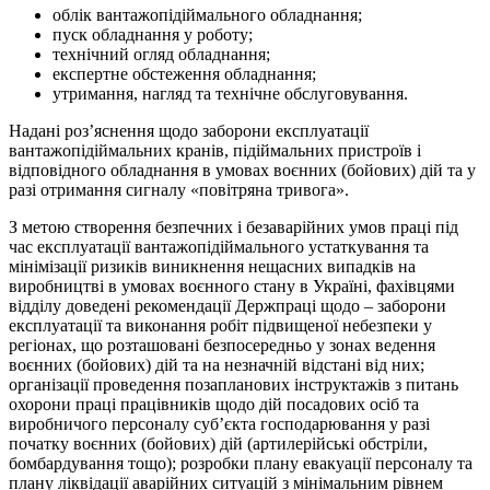
облік вантажопідіймального обладнання;
пуск обладнання у роботу;
технічний огляд обладнання;
експертне обстеження обладнання;
утримання, нагляд та технічне обслуговування.
Надані роз’яснення щодо заборони експлуатації
вантажопідіймальних кранів, підіймальних пристроїв і
відповідного обладнання в умовах воєнних (бойових) дій та у
разі отримання сигналу «повітряна тривога».
З метою створення безпечних і безаварійних умов праці під
час експлуатації вантажопідіймального устаткування та
мінімізації ризиків виникнення нещасних випадків на
виробництві в умовах воєнного стану в Україні, фахівцями
відділу доведені рекомендації Держпраці щодо – заборони
експлуатації та виконання робіт підвищеної небезпеки у
регіонах, що розташовані безпосередньо у зонах ведення
воєнних (бойових) дій та на незначній відстані від них;
організації проведення позапланових інструктажів з питань
охорони праці працівників щодо дій посадових осіб та
виробничого персоналу суб’єкта господарювання у разі
початку воєнних (бойових) дій (артилерійські обстріли,
бомбардування тощо); розробки плану евакуації персоналу та
плану ліквідації аварійних ситуацій з мінімальним рівнем