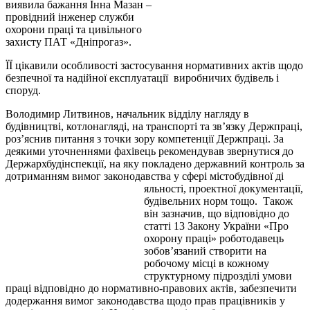
виявила бажання Інна Мазан –
провідний інженер служби
охорони праці та цивільного
захисту ПАТ «Дніпрогаз».
ЇЇ цікавили особливості застосування нормативних актів щодо
безпечної та надійної експлуатації виробничих будівель і
споруд.
Володимир Литвинов, начальник відділу нагляду в
будівництві, котлонагляді, на транспорті та зв’язку Держпраці,
роз’яснив питання з точки зору компетенції Держпраці. За
деякими уточненнями фахівець рекомендував звернутися до
Держархбудінспекції, на яку покладено державний контроль за
дотриманням вимог законодавства у сфері містобудівної ді
яльності, проектної документації,
будівельних норм тощо. Також
він зазначив, що відповідно до
статті 13 Закону України «Про
охорону праці» роботодавець
зобов’язаний створити на
робочому місці в кожному
структурному підрозділі умови
праці відповідно до нормативно-правових актів, забезпечити
додержання вимог законодавства щодо прав працівників у