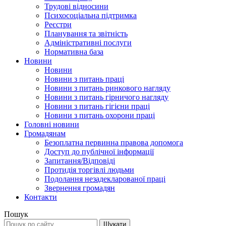
Трудові відносини
Психосоціальна підтримка
Реєстри
Планування та звітність
Адміністративні послуги
Нормативна база
Новини
Новини
Новини з питань праці
Новини з питань ринкового нагляду
Новини з питань гірничого нагляду
Новини з питань гігієни праці
Новини з питань охорони праці
Головні новини
Громадянам
Безоплатна первинна правова допомога
Доступ до публічної інформації
Запитання/Відповіді
Протидія торгівлі людьми
Подолання незадекларованої праці
Звернення громадян
Контакти
Пошук