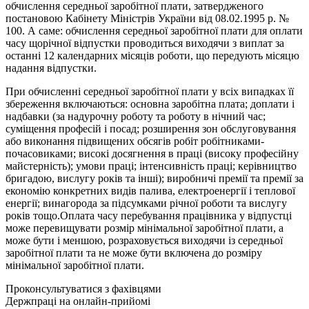
обчислення середньої заробітної плати, затвердженого
постановою Кабінету Міністрів України від 08.02.1995 р. №
100. А саме: обчислення середньої заробітної плати для оплати
часу щорічної відпустки проводиться виходячи з виплат за
останні 12 календарних місяців роботи, що передують місяцю
надання відпустки.
При обчисленні середньої заробітної плати у всіх випадках її
збереження включаються: основна заробітна плата; доплати і
надбавки (за надурочну роботу та роботу в нічний час;
суміщення професій і посад; розширення зон обслуговування
або виконання підвищених обсягів робіт робітниками-
почасовиками; високі досягнення в праці (високу професійну
майстерність); умови праці; інтенсивність праці; керівництво
бригадою, вислугу років та інші); виробничі премії та премії за
економію конкретних видів палива, електроенергії і теплової
енергії; винагорода за підсумками річної роботи та вислугу
років тощо.Оплата часу перебування працівника у відпустці
може перевищувати розмір мінімальної заробітної плати, а
може бути і меншою, розраховується виходячи із середньої
заробітної плати та не може бути включена до розміру
мінімальної заробітної плати.
Проконсультуватися з фахівцями
Держпраці на онлайн-прийомі