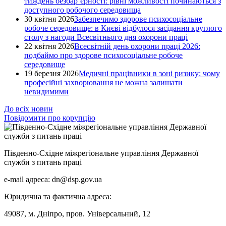
тиждень безбар’єрності: рівні можливості починаються з
доступного робочого середовища
30 квітня 2026
Забезпечимо здорове психосоціальне
робоче середовище: в Києві відбулося засідання круглого
столу з нагоди Всесвітнього дня охорони праці
22 квітня 2026
Всесвітній день охорони праці 2026:
подбаймо про здорове психосоціальне робоче
середовище
19 березня 2026
Медичні працівники в зоні ризику: чому
професійні захворювання не можна залишати
невидимими
До всіх новин
Повідомити про корупцію
Південно-Східне міжрегіональне управління Державної
служби з питань праці
e-mail адреса: dn@dsp.gov.ua
Юридична та фактична адреса:
49087, м. Дніпро, пров. Універсальний, 12