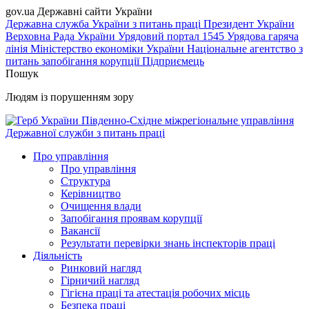
gov.ua
Державні сайти України
Державна служба України з питань праці
Президент України
Верховна Рада України
Урядовий портал
1545 Урядова гаряча
лінія
Міністерство економіки України
Національне агентство з
питань запобігання корупції
Підприємець
Пошук
Людям із порушенням зору
Південно-Східне міжрегіональне управління
Державної служби з питань праці
Про управління
Про управління
Структура
Керівництво
Очищення влади
Запобігання проявам корупції
Вакансії
Результати перевірки знань інспекторів праці
Діяльність
Ринковий нагляд
Гірничий нагляд
Гігієна праці та атестація робочих місць
Безпека праці