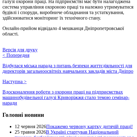
галузі охорони праці. На підприємстві має бути налагоджена
система управління охороною праці та належно утримуватися
будівлі і споруди, виробниче обладнання та устаткування,
здійснюватися моніторинг їх технічного стану.
Онлайн-прийом відвідало 4 мешканця Дніпропетровської
області.
Версія для друку
<
Попередня
Відбулася міська нарада з питань безпеки життєдіяльності для
директорів загальноосвітніх навчальних закладів міста Дніпро
Наступна
>
Вдосконалення роботи з охорони праці на підприємствах
машинобудівельної галузі Криворіжжя стало темою семінар-
наради
Головні новини
12 червня 2026
Покажемо червону картку дитячій праці!
25 травня 2026
В Україні стартував Національний