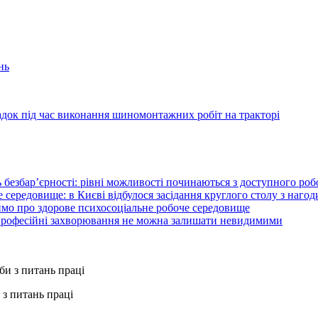
нь
адок під час виконання шиномонтажних робіт на тракторі
 безбар’єрності: рівні можливості починаються з доступного ро
 середовище: в Києві відбулося засідання круглого столу з нагод
ймо про здорове психосоціальне робоче середовище
 професійні захворювання не можна залишати невидимими
з питань праці