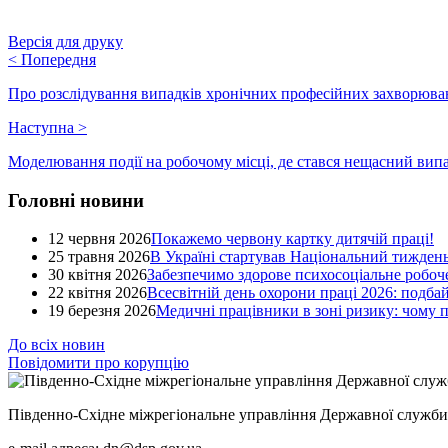
Версія для друку
<
Попередня
Про розслідування випадків хронічних професійних захворюва
Наступна
>
Моделювання події на робочому місці, де стався нещасний вип
Головні новини
12 червня 2026
Покажемо червону картку дитячій праці!
25 травня 2026
В Україні стартував Національний тиждень
30 квітня 2026
Забезпечимо здорове психосоціальне робоче
22 квітня 2026
Всесвітній день охорони праці 2026: подба
19 березня 2026
Медичні працівники в зоні ризику: чому
До всіх новин
Повідомити про корупцію
Південно-Східне міжрегіональне управління Державної служби 