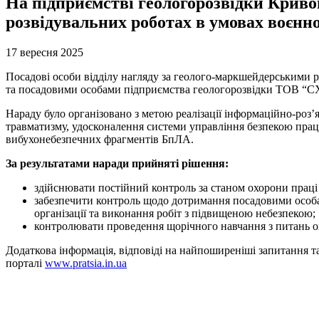
На підприємстві геологорозвідки Криво
розвідувальних роботах в умовах воєнно
17 вересня 2025
Посадові особи відділу нагляду за геолого-маркшейдерськими р
та посадовими особами підприємства геологорозвідки ТОВ “С
Нараду було організовано з метою реалізації інформаційно-роз
травматизму, удосконалення системи управління безпекою прац
вибухонебезпечних фрагментів БпЛА.
За результатами наради прийняті рішення:
здійснювати постійний контроль за станом охорони прац
забезпечити контроль щодо дотримання посадовими особа
організації та виконання робіт з підвищеною небезпекою;
контролювати проведення щорічного навчання з питань ох
Додаткова інформація, відповіді на найпоширеніші запитання т
порталі
www.pratsia.in.ua