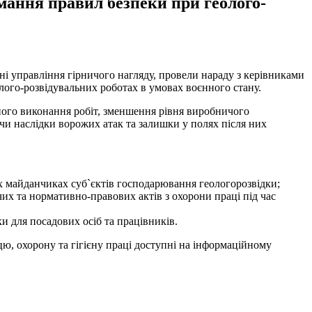
мання правил безпеки при геолого-
і управління гірничого нагляду, провели нараду з керівниками
го-розвідувальних роботах в умовах воєнного стану.
чного виконання робіт, зменшення рівня виробничого
чи наслідки ворожих атак та залишки у полях після них
х майданчиках суб`єктів господарювання геологорозвідки;
х та нормативно-правових актів з охорони праці під час
 для посадових осіб та працівників.
цю, охорону та гігієну праці доступні на інформаційному