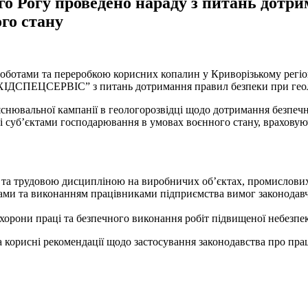
го Рогу проведено нараду з питань дотри
го стану
оботами та переробкою корисних копалин у Криворізькому регіон
ХІДСПЕЦСЕРВІС” з питань дотримання правил безпеки при геоло
’яснювальної кампанії в геологорозвідці щодо дотримання безпе
і суб’єктами господарювання в умовах воєнного стану, враховую
і та трудовою дисципліною на виробничих об’єктах, промислови
ми та виконанням працівниками підприємства вимог законодавчи
орони праці та безпечного виконання робіт підвищеної небезпеки
а корисні рекомендації щодо застосування законодавства про пра