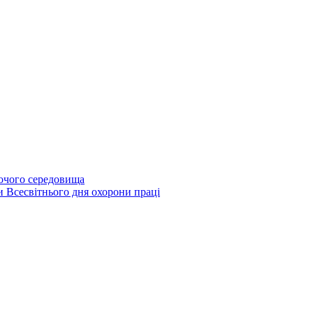
бочого середовища
и Всесвітнього дня охорони праці