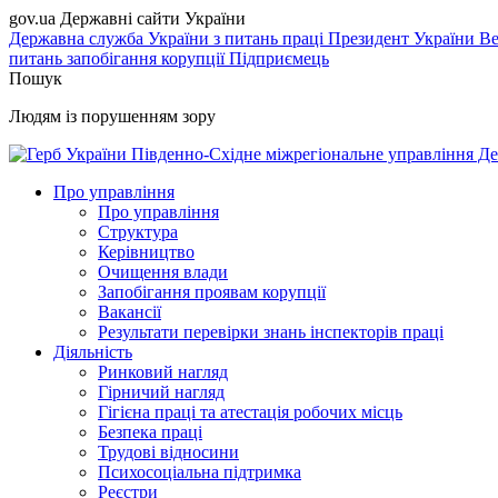
gov.ua
Державні сайти України
Державна служба України з питань праці
Президент України
Ве
питань запобігання корупції
Підприємець
Пошук
Людям із порушенням зору
Південно-Східне міжрегіональне управління Де
Про управління
Про управління
Структура
Керівництво
Очищення влади
Запобігання проявам корупції
Вакансії
Результати перевірки знань інспекторів праці
Діяльність
Ринковий нагляд
Гірничий нагляд
Гігієна праці та атестація робочих місць
Безпека праці
Трудові відносини
Психосоціальна підтримка
Реєстри