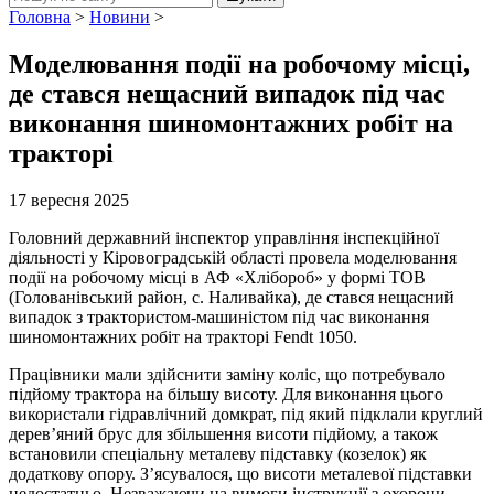
Головна
>
Новини
>
Моделювання події на робочому місці,
де стався нещасний випадок під час
виконання шиномонтажних робіт на
тракторі
17 вересня 2025
Головний державний інспектор управління інспекційної
діяльності у Кіровоградській області провела моделювання
події на робочому місці в АФ «Хлібороб» у формі ТОВ
(Голованівський район, с. Наливайка), де стався нещасний
випадок з трактористом-машиністом під час виконання
шиномонтажних робіт на тракторі Fendt 1050.
Працівники мали здійснити заміну коліс, що потребувало
підйому трактора на більшу висоту. Для виконання цього
використали гідравлічний домкрат, під який підклали круглий
дерев’яний брус для збільшення висоти підйому, а також
встановили спеціальну металеву підставку (козелок) як
додаткову опору. З’ясувалося, що висоти металевої підставки
недостатньо. Незважаючи на вимоги інструкції з охорони