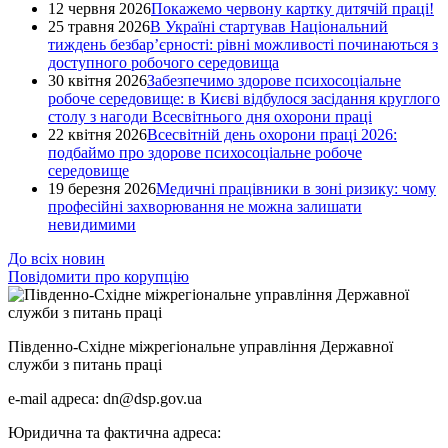
12 червня 2026
Покажемо червону картку дитячій праці!
25 травня 2026
В Україні стартував Національний
тиждень безбар’єрності: рівні можливості починаються з
доступного робочого середовища
30 квітня 2026
Забезпечимо здорове психосоціальне
робоче середовище: в Києві відбулося засідання круглого
столу з нагоди Всесвітнього дня охорони праці
22 квітня 2026
Всесвітній день охорони праці 2026:
подбаймо про здорове психосоціальне робоче
середовище
19 березня 2026
Медичні працівники в зоні ризику: чому
професійні захворювання не можна залишати
невидимими
До всіх новин
Повідомити про корупцію
Південно-Східне міжрегіональне управління Державної
служби з питань праці
e-mail адреса: dn@dsp.gov.ua
Юридична та фактична адреса: