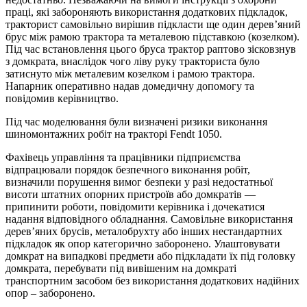
праці, які забороняють використання додаткових підкладок,
тракторист самовільно вирішив підкласти ще один дерев’яний
брус між рамою трактора та металевою підставкою (козелком).
Під час встановлення цього бруса трактор раптово зісковзнув
з домкрата, внаслідок чого ліву руку тракториста було
затиснуто між металевим козелком і рамою трактора.
Напарник оперативно надав домедичну допомогу та
повідомив керівництво.
Під час моделювання були визначені ризики виконання
шиномонтажних робіт на тракторі Fendt 1050.
Фахівець управління та працівники підприємства
відпрацювали порядок безпечного виконання робіт,
визначили порушення вимог безпеки у разі недостатньої
висоти штатних опорних пристроїв або домкратів —
припинити роботи, повідомити керівника і дочекатися
надання відповідного обладнання. Самовільне використання
дерев’яних брусів, металобрухту або інших нестандартних
підкладок як опор категорично заборонено. Улаштовувати
домкрат на випадкові предмети або підкладати їх під головку
домкрата, перебувати під вивішеним на домкраті
транспортним засобом без використання додаткових надійних
опор – заборонено.