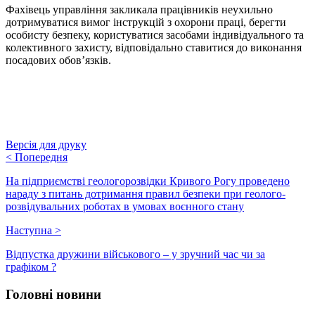
Фахівець управління закликала працівників неухильно
дотримуватися вимог інструкцій з охорони праці, берегти
особисту безпеку, користуватися засобами індивідуального та
колективного захисту, відповідально ставитися до виконання
посадових обов’язків.
Версія для друку
<
Попередня
На підприємстві геологорозвідки Кривого Рогу проведено
нараду з питань дотримання правил безпеки при геолого-
розвідувальних роботах в умовах воєнного стану
Наступна
>
Відпустка дружини військового – у зручний час чи за
графіком ?
Головні новини