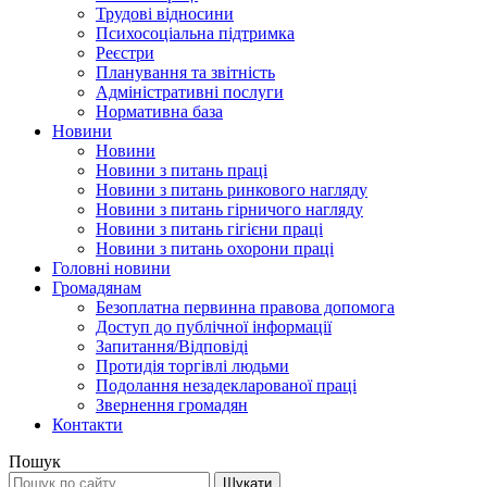
Трудові відносини
Психосоціальна підтримка
Реєстри
Планування та звітність
Адміністративні послуги
Нормативна база
Новини
Новини
Новини з питань праці
Новини з питань ринкового нагляду
Новини з питань гірничого нагляду
Новини з питань гігієни праці
Новини з питань охорони праці
Головні новини
Громадянам
Безоплатна первинна правова допомога
Доступ до публічної інформації
Запитання/Відповіді
Протидія торгівлі людьми
Подолання незадекларованої праці
Звернення громадян
Контакти
Пошук