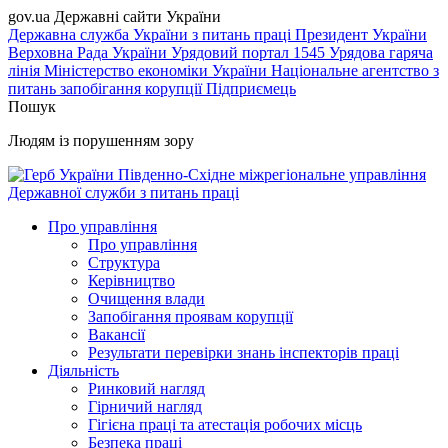
gov.ua
Державні сайти України
Державна служба України з питань праці
Президент України
Верховна Рада України
Урядовий портал
1545 Урядова гаряча
лінія
Міністерство економіки України
Національне агентство з
питань запобігання корупції
Підприємець
Пошук
Людям із порушенням зору
Південно-Східне міжрегіональне управління
Державної служби з питань праці
Про управління
Про управління
Структура
Керівництво
Очищення влади
Запобігання проявам корупції
Вакансії
Результати перевірки знань інспекторів праці
Діяльність
Ринковий нагляд
Гірничий нагляд
Гігієна праці та атестація робочих місць
Безпека праці