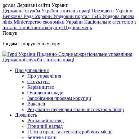
gov.ua
Державні сайти України
Державна служба України з питань праці
Президент України
Верховна Рада України
Урядовий портал
1545 Урядова гаряча
лінія
Міністерство економіки України
Національне агентство з
питань запобігання корупції
Підприємець
Пошук
Людям із порушенням зору
Південно-Східне міжрегіональне управління
Державної служби з питань праці
Про управління
Про управління
Структура
Керівництво
Очищення влади
Запобігання проявам корупції
Вакансії
Результати перевірки знань інспекторів праці
Діяльність
Ринковий нагляд
Гірничий нагляд
Гігієна праці та атестація робочих місць
Безпека праці