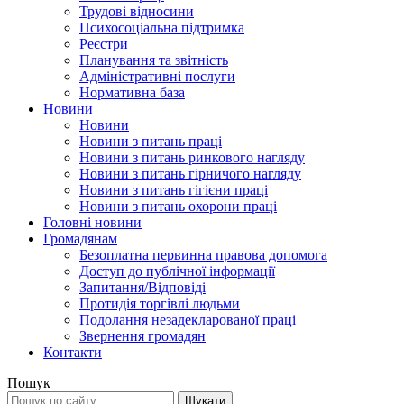
Трудові відносини
Психосоціальна підтримка
Реєстри
Планування та звітність
Адміністративні послуги
Нормативна база
Новини
Новини
Новини з питань праці
Новини з питань ринкового нагляду
Новини з питань гірничого нагляду
Новини з питань гігієни праці
Новини з питань охорони праці
Головні новини
Громадянам
Безоплатна первинна правова допомога
Доступ до публічної інформації
Запитання/Відповіді
Протидія торгівлі людьми
Подолання незадекларованої праці
Звернення громадян
Контакти
Пошук