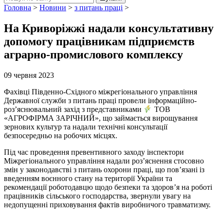
Головна
>
Новини
>
з питань праці
>
На Криворіжжі надали консультативну
допомогу працівникам підприємств
аграрно-промислового комплексу
09 червня 2023
Фахівці Південно-Східного міжрегіонального управління
Державної служби з питань праці провели інформаційно-
роз’яснювальний захід з представниками
ТОВ
«АГРОФІРМА ЗАРІЧНИЙ», що займається вирощування
зернових культур та надали технічні консультації
безпосередньо на робочих місцях.
Під час проведення превентивного заходу інспектори
Міжрегіонального управління надали роз’яснення стосовно
змін у законодавстві з питань охорони праці, що пов’язані із
введенням воєнного стану на території України та
рекомендації роботодавцю щодо безпеки та здоров’я на роботі
працівників сільського господарства, звернули увагу на
недопущенні приховування фактів виробничого травматизму.