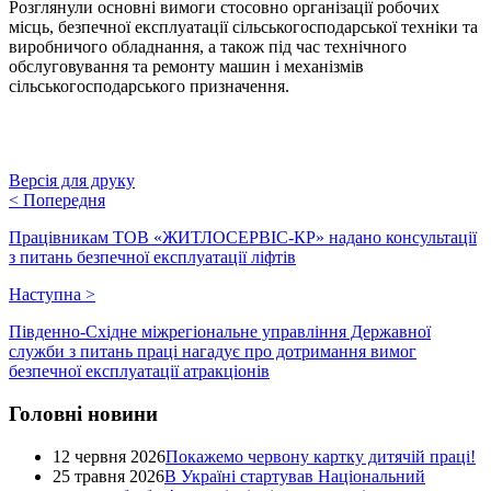
Розглянули основні вимоги стосовно організації робочих
місць, безпечної експлуатації сільськогосподарської техніки та
виробничого обладнання, а також під час технічного
обслуговування та ремонту машин і механізмів
сільськогосподарського призначення.
Версія для друку
<
Попередня
Працівникам ТОВ «ЖИТЛОСЕРВІС-КР» надано консультації
з питань безпечної експлуатації ліфтів
Наступна
>
Південно-Східне міжрегіональне управління Державної
служби з питань праці нагадує про дотримання вимог
безпечної експлуатації атракціонів
Головні новини
12 червня 2026
Покажемо червону картку дитячій праці!
25 травня 2026
В Україні стартував Національний