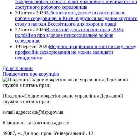
тиждень безбар’єрності: рівні можливості починаються з
доступного робочого середовища
30 квітня 2026
Забезпечимо здорове психосоціальне
робоче середовище: в Києві відбулося засідання круглого
столу з нагоди Всесвітнього дня охорони праці
22 квітня 2026
Всесвітній день охорони праці 2026:
подбаймо про здорове психосоціальне робоче
середовище
19 березня 2026
Медичні працівники в зоні ризику: чому
професійні захворювання не можна залишати
невидимими
До всіх новин
Повідомити про корупцію
Південно-Східне міжрегіональне управління Державної
служби з питань праці
e-mail адреса: dn@dsp.gov.ua
Юридична та фактична адреса:
49087, м. Дніпро, пров. Універсальний, 12