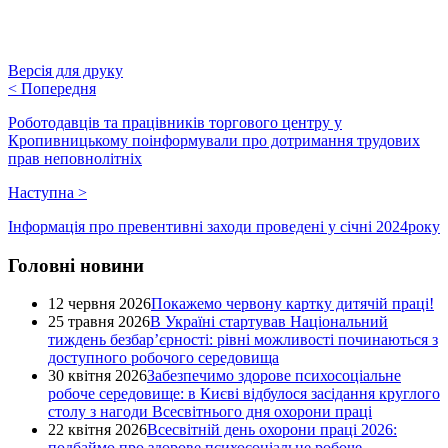
Версія для друку
<
Попередня
Роботодавців та працівників торгового центру у
Кропивницькому поінформували про дотримання трудових
прав неповнолітніх
Наступна
>
Інформація про превентивні заходи проведені у січні 2024року
Головні новини
12 червня 2026
Покажемо червону картку дитячій праці!
25 травня 2026
В Україні стартував Національний
тиждень безбар’єрності: рівні можливості починаються з
доступного робочого середовища
30 квітня 2026
Забезпечимо здорове психосоціальне
робоче середовище: в Києві відбулося засідання круглого
столу з нагоди Всесвітнього дня охорони праці
22 квітня 2026
Всесвітній день охорони праці 2026:
подбаймо про здорове психосоціальне робоче