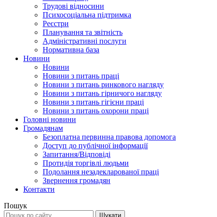
Трудові відносини
Психосоціальна підтримка
Реєстри
Планування та звітність
Адміністративні послуги
Нормативна база
Новини
Новини
Новини з питань праці
Новини з питань ринкового нагляду
Новини з питань гірничого нагляду
Новини з питань гігієни праці
Новини з питань охорони праці
Головні новини
Громадянам
Безоплатна первинна правова допомога
Доступ до публічної інформації
Запитання/Відповіді
Протидія торгівлі людьми
Подолання незадекларованої праці
Звернення громадян
Контакти
Пошук