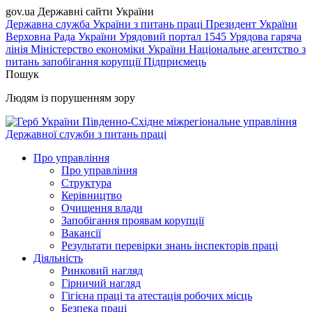
gov.ua
Державні сайти України
Державна служба України з питань праці
Президент України
Верховна Рада України
Урядовий портал
1545 Урядова гаряча
лінія
Міністерство економіки України
Національне агентство з
питань запобігання корупції
Підприємець
Пошук
Людям із порушенням зору
Південно-Східне міжрегіональне управління
Державної служби з питань праці
Про управління
Про управління
Структура
Керівництво
Очищення влади
Запобігання проявам корупції
Вакансії
Результати перевірки знань інспекторів праці
Діяльність
Ринковий нагляд
Гірничий нагляд
Гігієна праці та атестація робочих місць
Безпека праці