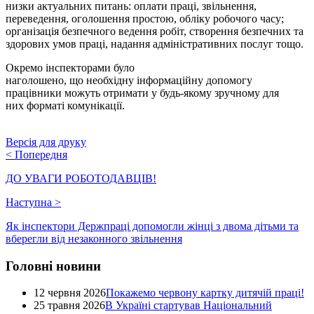
низки актуальних питань: оплати праці, звільнення,
переведення, оголошення простою, обліку робочого часу;
організація безпечного ведення робіт, створення безпечних та
здорових умов праці, надання адміністративних послуг тощо.
Окремо інспекторами було
наголошено, що необхідну інформаційну допомогу
працівники можуть отримати у будь-якому зручному для
них форматі комунікації.
Версія для друку
<
Попередня
ДО УВАГИ РОБОТОДАВЦІВ!
Наступна
>
Як інспектори Держпраці допомогли жінці з двома дітьми та
вберегли від незаконного звільнення
Головні новини
12 червня 2026
Покажемо червону картку дитячій праці!
25 травня 2026
В Україні стартував Національний