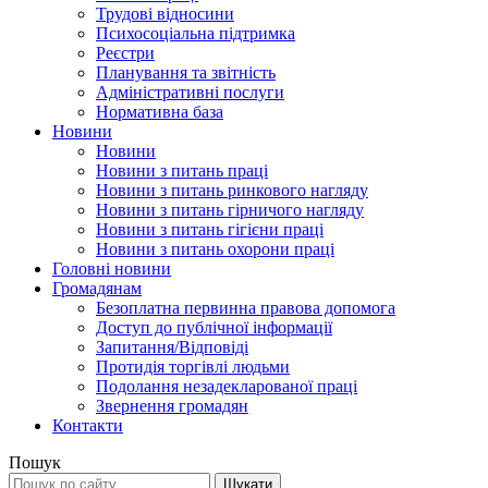
Трудові відносини
Психосоціальна підтримка
Реєстри
Планування та звітність
Адміністративні послуги
Нормативна база
Новини
Новини
Новини з питань праці
Новини з питань ринкового нагляду
Новини з питань гірничого нагляду
Новини з питань гігієни праці
Новини з питань охорони праці
Головні новини
Громадянам
Безоплатна первинна правова допомога
Доступ до публічної інформації
Запитання/Відповіді
Протидія торгівлі людьми
Подолання незадекларованої праці
Звернення громадян
Контакти
Пошук