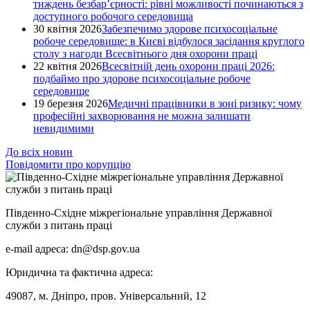
тиждень безбар’єрності: рівні можливості починаються з
доступного робочого середовища
30 квітня 2026
Забезпечимо здорове психосоціальне
робоче середовище: в Києві відбулося засідання круглого
столу з нагоди Всесвітнього дня охорони праці
22 квітня 2026
Всесвітній день охорони праці 2026:
подбаймо про здорове психосоціальне робоче
середовище
19 березня 2026
Медичні працівники в зоні ризику: чому
професійні захворювання не можна залишати
невидимими
До всіх новин
Повідомити про корупцію
Південно-Східне міжрегіональне управління Державної
служби з питань праці
e-mail адреса: dn@dsp.gov.ua
Юридична та фактична адреса:
49087, м. Дніпро, пров. Універсальний, 12