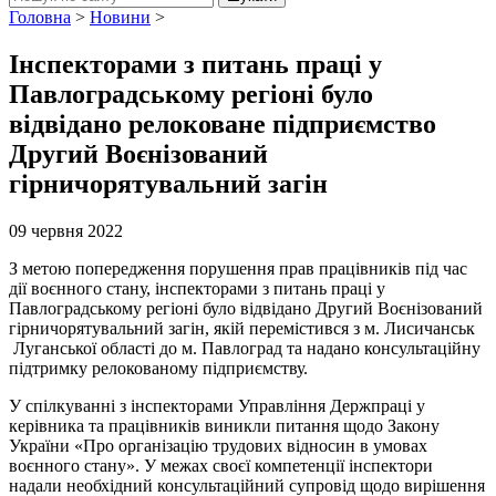
Головна
>
Новини
>
Інспекторами з питань праці у
Павлоградському регіоні було
відвідано релоковане підприємство
Другий Воєнізований
гірничорятувальний загін
09 червня 2022
З метою попередження порушення прав працівників під час
дії воєнного стану, інспекторами з питань праці у
Павлоградському регіоні було відвідано Другий Воєнізований
гірничорятувальний загін, якій перемістився з м. Лисичанськ
Луганської області до м. Павлоград та надано консультаційну
підтримку релокованому підприємству.
У спілкуванні з інспекторами Управління Держпраці у
керівника та працівників виникли питання щодо Закону
України «Про організацію трудових відносин в умовах
воєнного стану». У межах своєї компетенції інспектори
надали необхідний консультаційний супровід щодо вирішення