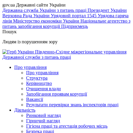
gov.ua
Державні сайти України
Державна служба України з питань праці
Президент України
Верховна Рада України
Урядовий портал
1545 Урядова гаряча
лінія
Міністерство економіки України
Національне агентство з
питань запобігання корупції
Підприємець
Пошук
Людям із порушенням зору
Південно-Східне міжрегіональне управління
Державної служби з питань праці
Про управління
Про управління
Структура
Керівництво
Очищення влади
Запобігання проявам корупції
Вакансії
Результати перевірки знань інспекторів праці
Діяльність
Ринковий нагляд
Гірничий нагляд
Гігієна праці та атестація робочих місць
Безпека праці