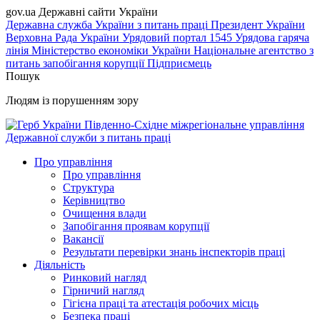
gov.ua
Державні сайти України
Державна служба України з питань праці
Президент України
Верховна Рада України
Урядовий портал
1545 Урядова гаряча
лінія
Міністерство економіки України
Національне агентство з
питань запобігання корупції
Підприємець
Пошук
Людям із порушенням зору
Південно-Східне міжрегіональне управління
Державної служби з питань праці
Про управління
Про управління
Структура
Керівництво
Очищення влади
Запобігання проявам корупції
Вакансії
Результати перевірки знань інспекторів праці
Діяльність
Ринковий нагляд
Гірничий нагляд
Гігієна праці та атестація робочих місць
Безпека праці