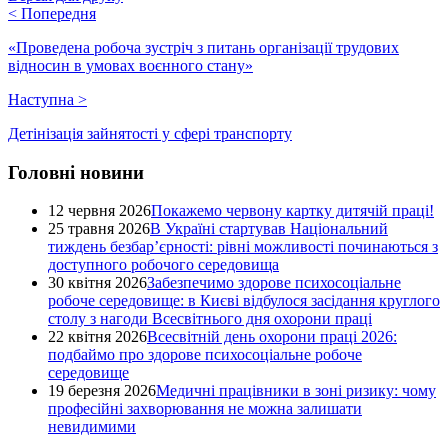
<
Попередня
«Проведена робоча зустріч з питань організації трудових
відносин в умовах воєнного стану»
Наступна
>
Детінізація зайнятості у сфері транспорту
Головні новини
12 червня 2026
Покажемо червону картку дитячій праці!
25 травня 2026
В Україні стартував Національний
тиждень безбар’єрності: рівні можливості починаються з
доступного робочого середовища
30 квітня 2026
Забезпечимо здорове психосоціальне
робоче середовище: в Києві відбулося засідання круглого
столу з нагоди Всесвітнього дня охорони праці
22 квітня 2026
Всесвітній день охорони праці 2026:
подбаймо про здорове психосоціальне робоче
середовище
19 березня 2026
Медичні працівники в зоні ризику: чому
професійні захворювання не можна залишати
невидимими