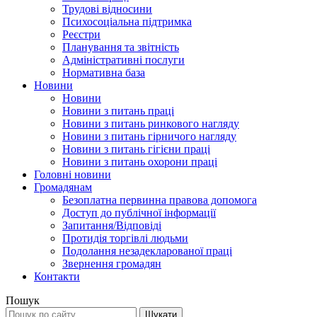
Трудові відносини
Психосоціальна підтримка
Реєстри
Планування та звітність
Адміністративні послуги
Нормативна база
Новини
Новини
Новини з питань праці
Новини з питань ринкового нагляду
Новини з питань гірничого нагляду
Новини з питань гігієни праці
Новини з питань охорони праці
Головні новини
Громадянам
Безоплатна первинна правова допомога
Доступ до публічної інформації
Запитання/Відповіді
Протидія торгівлі людьми
Подолання незадекларованої праці
Звернення громадян
Контакти
Пошук