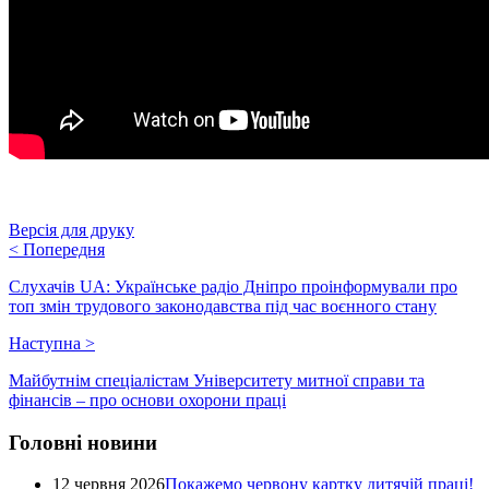
Версія для друку
<
Попередня
Слухачів UA: Українське радіо Дніпро проінформували про
топ змін трудового законодавства під час воєнного стану
Наступна
>
Майбутнім спеціалістам Університету митної справи та
фінансів – про основи охорони праці
Головні новини
12 червня 2026
Покажемо червону картку дитячій праці!