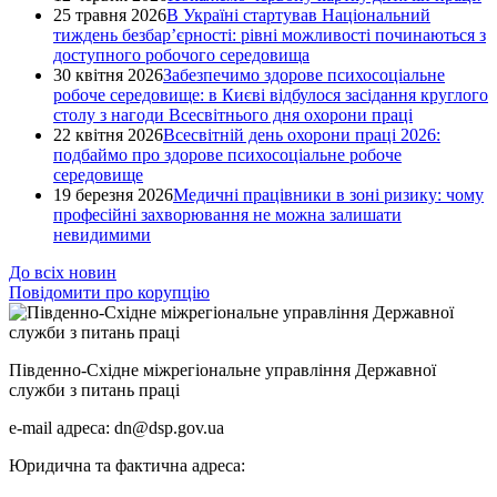
25 травня 2026
В Україні стартував Національний
тиждень безбар’єрності: рівні можливості починаються з
доступного робочого середовища
30 квітня 2026
Забезпечимо здорове психосоціальне
робоче середовище: в Києві відбулося засідання круглого
столу з нагоди Всесвітнього дня охорони праці
22 квітня 2026
Всесвітній день охорони праці 2026:
подбаймо про здорове психосоціальне робоче
середовище
19 березня 2026
Медичні працівники в зоні ризику: чому
професійні захворювання не можна залишати
невидимими
До всіх новин
Повідомити про корупцію
Південно-Східне міжрегіональне управління Державної
служби з питань праці
e-mail адреса: dn@dsp.gov.ua
Юридична та фактична адреса: