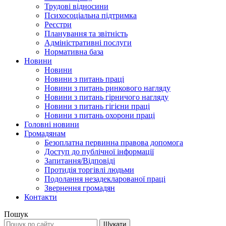
Трудові відносини
Психосоціальна підтримка
Реєстри
Планування та звітність
Адміністративні послуги
Нормативна база
Новини
Новини
Новини з питань праці
Новини з питань ринкового нагляду
Новини з питань гірничого нагляду
Новини з питань гігієни праці
Новини з питань охорони праці
Головні новини
Громадянам
Безоплатна первинна правова допомога
Доступ до публічної інформації
Запитання/Відповіді
Протидія торгівлі людьми
Подолання незадекларованої праці
Звернення громадян
Контакти
Пошук