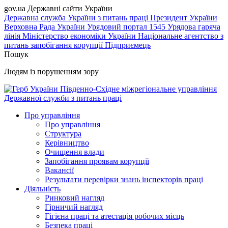
gov.ua
Державні сайти України
Державна служба України з питань праці
Президент України
Верховна Рада України
Урядовий портал
1545 Урядова гаряча
лінія
Міністерство економіки України
Національне агентство з
питань запобігання корупції
Підприємець
Пошук
Людям із порушенням зору
Південно-Східне міжрегіональне управління
Державної служби з питань праці
Про управління
Про управління
Структура
Керівництво
Очищення влади
Запобігання проявам корупції
Вакансії
Результати перевірки знань інспекторів праці
Діяльність
Ринковий нагляд
Гірничий нагляд
Гігієна праці та атестація робочих місць
Безпека праці