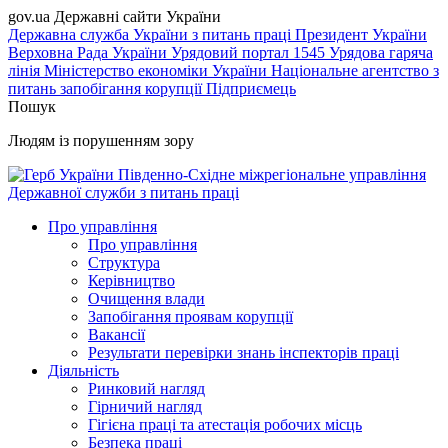
gov.ua
Державні сайти України
Державна служба України з питань праці
Президент України
Верховна Рада України
Урядовий портал
1545 Урядова гаряча
лінія
Міністерство економіки України
Національне агентство з
питань запобігання корупції
Підприємець
Пошук
Людям із порушенням зору
Південно-Східне міжрегіональне управління
Державної служби з питань праці
Про управління
Про управління
Структура
Керівництво
Очищення влади
Запобігання проявам корупції
Вакансії
Результати перевірки знань інспекторів праці
Діяльність
Ринковий нагляд
Гірничий нагляд
Гігієна праці та атестація робочих місць
Безпека праці