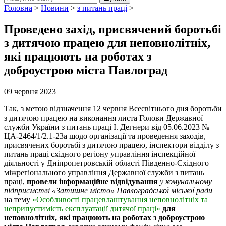
Головна
>
Новини
>
з питань праці
>
Проведено захід, присвячений боротьбі
з дитячою працею для неповнолітніх,
які працюють на роботах з
доброустрою міста Павлоград
09 червня 2023
Так, з метою відзначення 12 червня Всесвітнього дня боротьби
з дитячою працею на виконання листа Голови Державної
служби України з питань праці І. Дегнери від 05.06.2023 №
ЦА-2464/1/2.1-23а щодо організації та проведення заходів,
присвячених боротьбі з дитячою працею, інспектори відділу з
питань праці східного регіону управління інспекційної
діяльності у Дніпропетровській області Південно-Східного
міжрегіонального управління Державної служби з питань
праці,
провели інформаційне відвідування
у комунальному
підприємстві «Затишне місто» Павлоградської міської ради
на тему
«Особливості працевлаштування неповнолітніх та
неприпустимість експлуатації дитячої праці»
для
неповнолітніх, які працюють на роботах з доброустрою