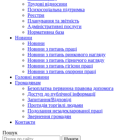
Трудові відносини
Психосоціальна підтримка
Реєстри
Планування та звітність
Адміністративні послуги
Нормативна база
Новини
Новини
Новини з питань праці
Новини з питань ринкового нагляду
Новини з питань гірничого нагляду
Новини з питань гігієни праці
Новини з питань охорони праці
Головні новини
Громадянам
Безоплатна первинна правова допомога
Доступ до публічної інформації
Запитання/Відповіді
Протидія торгівлі людьми
Подолання незадекларованої праці
Звернення громадян
Контакти
Пошук