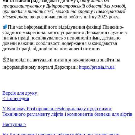
міста Павлоград
, завдяки єдиному
фонду літнього
працевлаштування у Дніпропетровській області для молоді,
при відділі з питань сім’ї, молоді та спорту Павлоградської
міської ради
, що розпочав свою роботу влітку 2023 року.
Під час інформаційного відвідування фахівці Південно-
Східного міжрегіонального управління Державної служби з
питань праці поспілкувались з неповнолітніми, детально
довели важливі особливості додержання законодавства
дитячої праці, відповіли на поставлені питання.
☝Відповіді на актуальні питання також можна знайти на
інформаційному порталі Держпраці:
https://pratsia.in.ua
Версія для друку
<
Попередня
У Кривому Розі провели семінар-нараду щодо вимог
Технічного регламенту ліфтів і компонентів безпеки для ліфтів
Наступна
>
На Дніпровщині провели інформаційно-роз’яснювальну