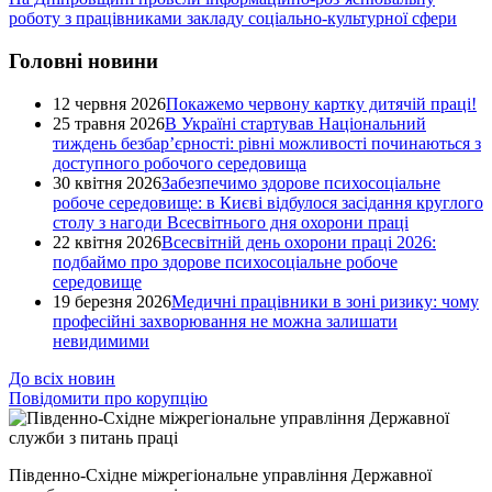
роботу з працівниками закладу соціально-культурної сфери
Головні новини
12 червня 2026
Покажемо червону картку дитячій праці!
25 травня 2026
В Україні стартував Національний
тиждень безбар’єрності: рівні можливості починаються з
доступного робочого середовища
30 квітня 2026
Забезпечимо здорове психосоціальне
робоче середовище: в Києві відбулося засідання круглого
столу з нагоди Всесвітнього дня охорони праці
22 квітня 2026
Всесвітній день охорони праці 2026:
подбаймо про здорове психосоціальне робоче
середовище
19 березня 2026
Медичні працівники в зоні ризику: чому
професійні захворювання не можна залишати
невидимими
До всіх новин
Повідомити про корупцію
Південно-Східне міжрегіональне управління Державної