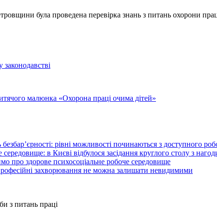
петровщини була проведена перевірка знань з питань охорони прац
у законодавстві
итячого малюнка «Охорона праці очима дітей»
 безбар’єрності: рівні можливості починаються з доступного ро
 середовище: в Києві відбулося засідання круглого столу з нагод
ймо про здорове психосоціальне робоче середовище
 професійні захворювання не можна залишати невидимими