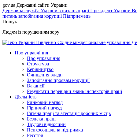
gov.ua
Державні сайти України
Державна служба України з питань праці
Президент України
Ве
питань запобігання корупції
Підприємець
Пошук
Людям із порушенням зору
Південно-Східне міжрегіональне управління Де
Про управління
Про управління
Структура
Керівництво
Очищення влади
Запобігання проявам корупції
Вакансії
Результати перевірки знань інспекторів праці
Діяльність
Ринковий нагляд
Гірничий нагляд
Гігієна праці та атестація робочих місць
Безпека праці
Трудові відносини
Психосоціальна підтримка
Реєстри