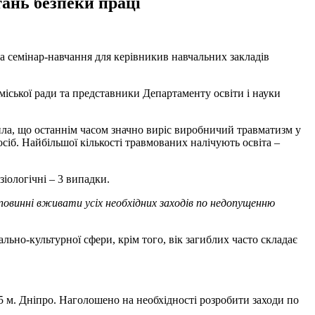
ань безпеки праці
а семінар-навчання для керівникив навчальних закладів
іської ради та представники Департаменту освіти і науки
ила, що останнім часом значно виріс виробничий травматизм у
осіб. Найбільшої кількості травмованих налічують освіта –
іологічні – 3 випадки.
и, повинні вживати усіх необхідних заходів по недопущенню
льно-культурної сфери, крім того, вік загиблих часто складає
85 м. Дніпро. Наголошено на необхідності розробити заходи по