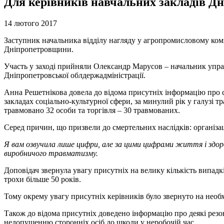
Для керівників навчальних закладів Дн
14 лютого 2017
Заступник начальника відділу нагляду у агропромисловому комп
Дніпропетровщини.
Участь у заході прийняли Олександр Марусов – начальник управ
Дніпропетровської облдержадміністрації.
Анна Решетнікова довела до відома присутніх інформацію про 
закладах соціально-культурної сфери, за минулий рік у галузі 
травмовано 32 особи та торгівля – 30 травмованих.
Серед причин, що призвели до смертельних наслідків: організац
Я вам озвучила лише цифри, але за цими цифрами життя і здоро
виробничого травматизму.
Доповідач звернула увагу присутніх на велику кількість випадкі
трохи більше 50 років.
Тому окрему увагу присутніх керівників було звернуто на необх
Також до відома присутніх доведено інформацію про деякі резон
недопущенню сторонніх осіб до школи у неробочій час.