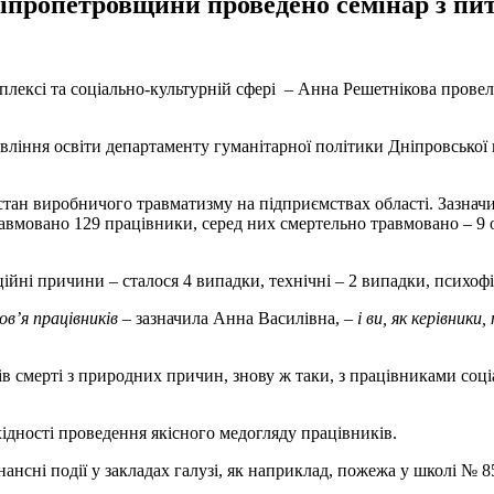
іпропетровщини проведено семінар з пит
лексі та соціально-культурній сфері – Анна Решетнікова провел
ління освіти департаменту гуманітарної політики Дніпровської м
стан виробничого травматизму на підприємствах області. Зазнач
травмовано 129 працівники, серед них смертельно травмовано – 9 
ійні причини – сталося 4 випадки, технічні – 2 випадки, психофіз
в’я працівників
– зазначила Анна Василівна, –
і ви, як керівник
в смерті з природних причин, знову ж таки, з працівниками соціа
ідності проведення якісного медогляду працівників.
ансні події у закладах галузі, як наприклад, пожежа у школі № 