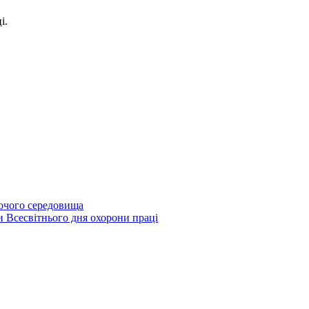
і.
бочого середовища
и Всесвітнього дня охорони праці