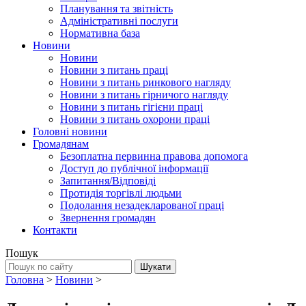
Планування та звітність
Адміністративні послуги
Нормативна база
Новини
Новини
Новини з питань праці
Новини з питань ринкового нагляду
Новини з питань гірничого нагляду
Новини з питань гігієни праці
Новини з питань охорони праці
Головні новини
Громадянам
Безоплатна первинна правова допомога
Доступ до публічної інформації
Запитання/Відповіді
Протидія торгівлі людьми
Подолання незадекларованої праці
Звернення громадян
Контакти
Пошук
Головна
>
Новини
>