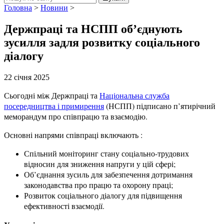
Головна
>
Новини
>
Держпраці та НСПП об’єднують
зусилля задля розвитку соціального
діалогу
22 січня 2025
Сьогодні між Держпраці та
Національна служба
посередництва і примирення
(НСПП) підписано п’ятирічний
меморандум про співпрацю та взаємодію.
Основні напрями співпраці включають :
Спільний моніторинг стану соціально-трудових
відносин для зниження напруги у цій сфері;
Об’єднання зусиль для забезпечення дотримання
законодавства про працю та охорону праці;
Розвиток соціального діалогу для підвищення
ефективності взаємодії.