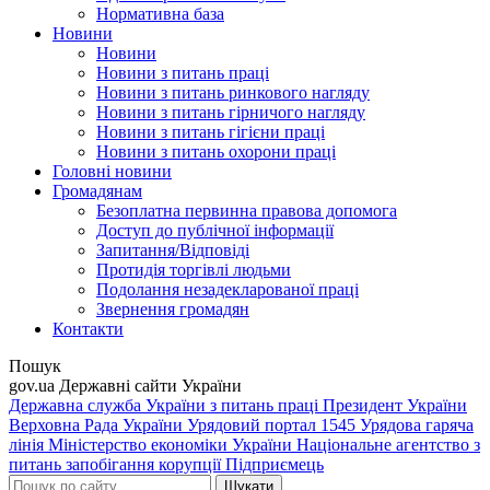
Нормативна база
Новини
Новини
Новини з питань праці
Новини з питань ринкового нагляду
Новини з питань гірничого нагляду
Новини з питань гігієни праці
Новини з питань охорони праці
Головні новини
Громадянам
Безоплатна первинна правова допомога
Доступ до публічної інформації
Запитання/Відповіді
Протидія торгівлі людьми
Подолання незадекларованої праці
Звернення громадян
Контакти
Пошук
gov.ua
Державні сайти України
Державна служба України з питань праці
Президент України
Верховна Рада України
Урядовий портал
1545 Урядова гаряча
лінія
Міністерство економіки України
Національне агентство з
питань запобігання корупції
Підприємець