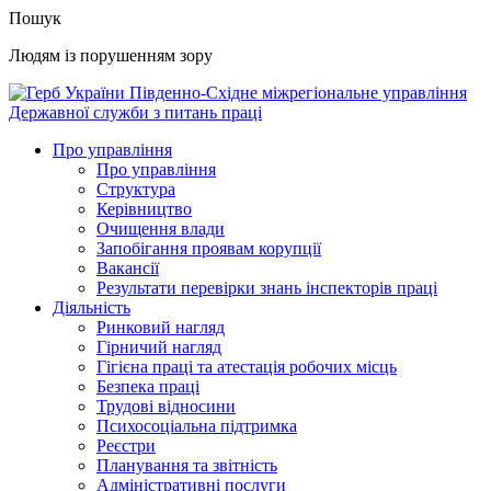
Пошук
Людям із порушенням зору
Південно-Східне міжрегіональне управління
Державної служби з питань праці
Про управління
Про управління
Структура
Керівництво
Очищення влади
Запобігання проявам корупції
Вакансії
Результати перевірки знань інспекторів праці
Діяльність
Ринковий нагляд
Гірничий нагляд
Гігієна праці та атестація робочих місць
Безпека праці
Трудові відносини
Психосоціальна підтримка
Реєстри
Планування та звітність
Адміністративні послуги