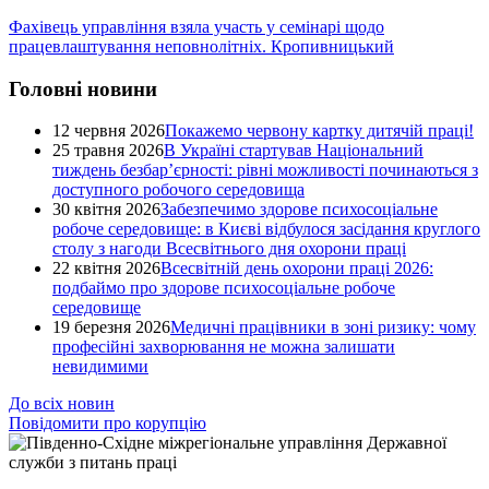
Фахівець управління взяла участь у семінарі щодо
працевлаштування неповнолітніх. Кропивницький
Головні новини
12 червня 2026
Покажемо червону картку дитячій праці!
25 травня 2026
В Україні стартував Національний
тиждень безбар’єрності: рівні можливості починаються з
доступного робочого середовища
30 квітня 2026
Забезпечимо здорове психосоціальне
робоче середовище: в Києві відбулося засідання круглого
столу з нагоди Всесвітнього дня охорони праці
22 квітня 2026
Всесвітній день охорони праці 2026:
подбаймо про здорове психосоціальне робоче
середовище
19 березня 2026
Медичні працівники в зоні ризику: чому
професійні захворювання не можна залишати
невидимими
До всіх новин
Повідомити про корупцію