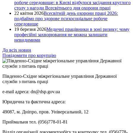
робоче середовище: в Києві відбулося засідання круглого
столу з нагоди Всесвітнього дня охорони праці
22 квітня 2026
Всесвітній день охорони праці 2026:
подбаймо про здорове психосоціальне робоче
середовище
19 березня 2026
Медичні працівники в зоні ризику: чому
професійні захворювання не можна залишати
невидимими
До всіх новин
Повідомити про корупцію
Південно-Східне міжрегіональне управління Державної
служби з питань праці
e-mail адреса: dn@dsp.gov.ua
Юридична та фактична адреса:
49087, м. Дніпро, пров. Універсальний, 12
Приймальня тел. (056)778-01-81
Відділ організації документообігу та контролю: тел. (056)778-