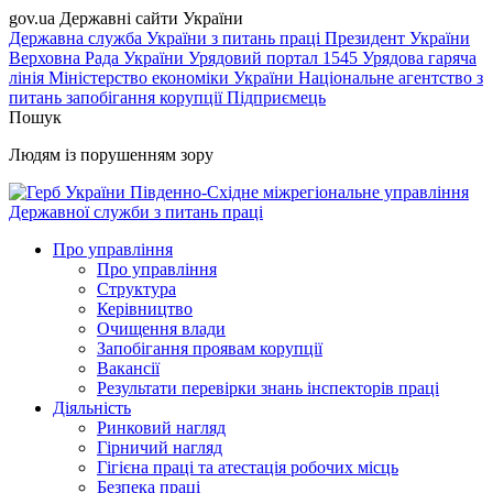
gov.ua
Державні сайти України
Державна служба України з питань праці
Президент України
Верховна Рада України
Урядовий портал
1545 Урядова гаряча
лінія
Міністерство економіки України
Національне агентство з
питань запобігання корупції
Підприємець
Пошук
Людям із порушенням зору
Південно-Східне міжрегіональне управління
Державної служби з питань праці
Про управління
Про управління
Структура
Керівництво
Очищення влади
Запобігання проявам корупції
Вакансії
Результати перевірки знань інспекторів праці
Діяльність
Ринковий нагляд
Гірничий нагляд
Гігієна праці та атестація робочих місць
Безпека праці