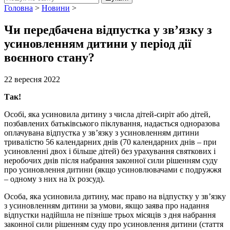
Головна
>
Новини
>
Чи передбачена відпустка у зв’язку з
усиновленням дитини у період дії
воєнного стану?
22 вересня 2022
Так!
Особі, яка усиновила дитину з числа дітей-сиріт або дітей,
позбавлених батьківського піклування, надається одноразова
оплачувана відпустка у зв’язку з усиновленням дитини
тривалістю 56 календарних днів (70 календарних днів – при
усиновленні двох і більше дітей) без урахування святкових і
неробочих днів після набрання законної сили рішенням суду
про усиновлення дитини (якщо усиновлювачами є подружжя
– одному з них на їх розсуд).
Особа, яка усиновила дитину, має право на відпустку у зв’язку
з усиновленням дитини за умови, якщо заява про надання
відпустки надійшла не пізніше трьох місяців з дня набрання
законної сили рішенням суду про усиновлення дитини (стаття