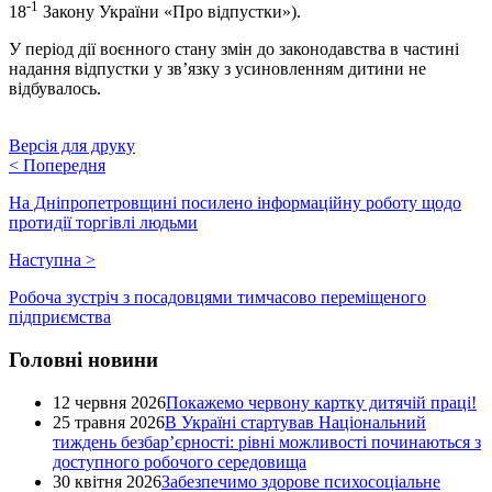
-1
18
Закону України «Про відпустки»).
У період дії воєнного стану змін до законодавства в частині
надання відпустки у зв’язку з усиновленням дитини не
відбувалось.
Версія для друку
<
Попередня
На Дніпропетровщині посилено інформаційну роботу щодо
протидії торгівлі людьми
Наступна
>
Робоча зустріч з посадовцями тимчасово переміщеного
підприємства
Головні новини
12 червня 2026
Покажемо червону картку дитячій праці!
25 травня 2026
В Україні стартував Національний
тиждень безбар’єрності: рівні можливості починаються з
доступного робочого середовища
30 квітня 2026
Забезпечимо здорове психосоціальне