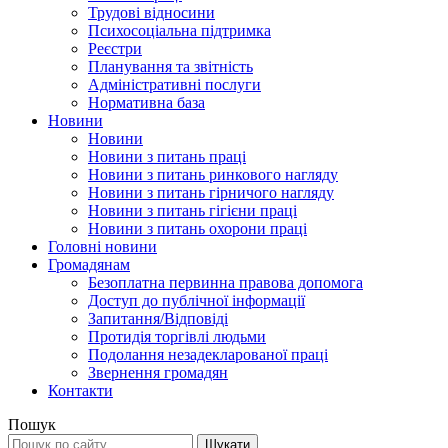
Трудові відносини
Психосоціальна підтримка
Реєстри
Планування та звітність
Адміністративні послуги
Нормативна база
Новини
Новини
Новини з питань праці
Новини з питань ринкового нагляду
Новини з питань гірничого нагляду
Новини з питань гігієни праці
Новини з питань охорони праці
Головні новини
Громадянам
Безоплатна первинна правова допомога
Доступ до публічної інформації
Запитання/Відповіді
Протидія торгівлі людьми
Подолання незадекларованої праці
Звернення громадян
Контакти
Пошук