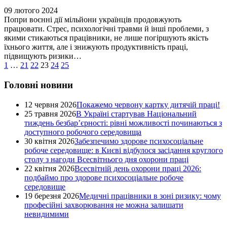
09 лютого 2024
Попри воєнні дії мільйони українців продовжують
працювати. Стрес, психологічні травми й інші проблеми, з
якими стикаються працівники, не лише погіршують якість
їхнього життя, але і знижують продуктивність праці,
підвищують ризики…
1
…
21
22
23
24
25
Головні новини
12 червня 2026
Покажемо червону картку дитячій праці!
25 травня 2026
В Україні стартував Національний
тиждень безбар’єрності: рівні можливості починаються з
доступного робочого середовища
30 квітня 2026
Забезпечимо здорове психосоціальне
робоче середовище: в Києві відбулося засідання круглого
столу з нагоди Всесвітнього дня охорони праці
22 квітня 2026
Всесвітній день охорони праці 2026:
подбаймо про здорове психосоціальне робоче
середовище
19 березня 2026
Медичні працівники в зоні ризику: чому
професійні захворювання не можна залишати
невидимими