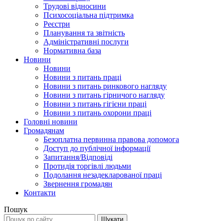
Трудові відносини
Психосоціальна підтримка
Реєстри
Планування та звітність
Адміністративні послуги
Нормативна база
Новини
Новини
Новини з питань праці
Новини з питань ринкового нагляду
Новини з питань гірничого нагляду
Новини з питань гігієни праці
Новини з питань охорони праці
Головні новини
Громадянам
Безоплатна первинна правова допомога
Доступ до публічної інформації
Запитання/Відповіді
Протидія торгівлі людьми
Подолання незадекларованої праці
Звернення громадян
Контакти
Пошук