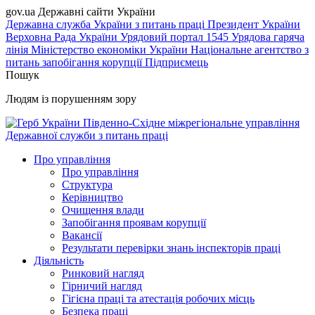
gov.ua
Державні сайти України
Державна служба України з питань праці
Президент України
Верховна Рада України
Урядовий портал
1545 Урядова гаряча
лінія
Міністерство економіки України
Національне агентство з
питань запобігання корупції
Підприємець
Пошук
Людям із порушенням зору
Південно-Східне міжрегіональне управління
Державної служби з питань праці
Про управління
Про управління
Структура
Керівництво
Очищення влади
Запобігання проявам корупції
Вакансії
Результати перевірки знань інспекторів праці
Діяльність
Ринковий нагляд
Гірничий нагляд
Гігієна праці та атестація робочих місць
Безпека праці