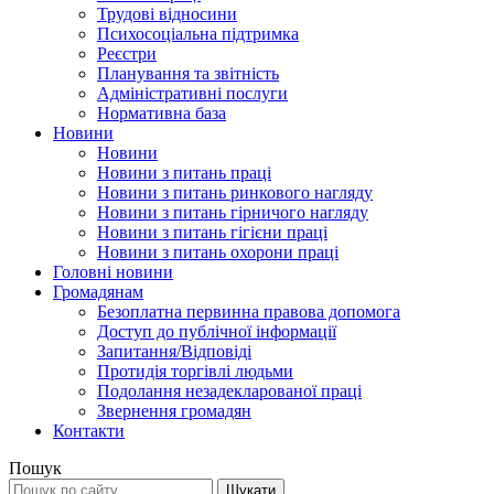
Трудові відносини
Психосоціальна підтримка
Реєстри
Планування та звітність
Адміністративні послуги
Нормативна база
Новини
Новини
Новини з питань праці
Новини з питань ринкового нагляду
Новини з питань гірничого нагляду
Новини з питань гігієни праці
Новини з питань охорони праці
Головні новини
Громадянам
Безоплатна первинна правова допомога
Доступ до публічної інформації
Запитання/Відповіді
Протидія торгівлі людьми
Подолання незадекларованої праці
Звернення громадян
Контакти
Пошук