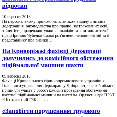
відносин
10 вересня 2018
На персональному прийомі начальником відділу з питань
додержання законодавства про працю, застрахованих осіб,
зайнятість, працевлаштування інвалідів та з питань дитячої
праці Іриною Чубенко-Салко роз’яснено неповнолітній та її
представнику про ризики…
На Криворіжжі фахівці Держпраці
долучились до комісійного обстеження
підіймальної машини шахти
05 вересня 2018
Фахівці Криворізького гірничопромислового управління
Головного управління Держпраці у Дніпропетровській області
прийняли участь у роботі комісії з проведення обстеження
шахтної підіймальної машини на шахті ім. Орджонікідзе ПРАТ
«Центральний ГЗК». …
«Запобігти порушенням трудового