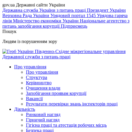
gov.ua
Державні сайти України
Державна служба України з питань праці
Президент України
Верховна Рада України
Урядовий портал
1545 Урядова гаряча
лінія
Міністерство економіки України
Національне агентство з
питань запобігання корупції
Підприємець
Пошук
Людям із порушенням зору
Південно-Східне міжрегіональне управління
Державної служби з питань праці
Про управління
Про управління
Структура
Керівництво
Очищення влади
Запобігання проявам корупції
Вакансії
Результати перевірки знань інспекторів праці
Діяльність
Ринковий нагляд
Гірничий нагляд
Гігієна праці та атестація робочих місць
Безпека праці