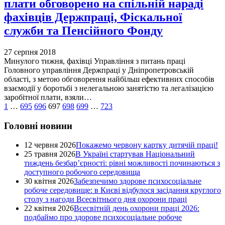
плати обговорено на спільній нараді
фахівців Держпраці, Фіскальної
служби та Пенсійного Фонду
27 серпня 2018
Минулого тижня, фахівці Управління з питань праці
Головного управління Держпраці у Дніпропетровській
області, з метою обговорення найбільш ефективних способів
взаємодії у боротьбі з нелегальною занятістю та легалізацією
заробітної плати, взяли…
1
…
695
696
697
698
699
…
723
Головні новини
12 червня 2026
Покажемо червону картку дитячій праці!
25 травня 2026
В Україні стартував Національний
тиждень безбар’єрності: рівні можливості починаються з
доступного робочого середовища
30 квітня 2026
Забезпечимо здорове психосоціальне
робоче середовище: в Києві відбулося засідання круглого
столу з нагоди Всесвітнього дня охорони праці
22 квітня 2026
Всесвітній день охорони праці 2026:
подбаймо про здорове психосоціальне робоче