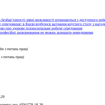
 безбар’єрності: рівні можливості починаються з доступного ро
 середовище: в Києві відбулося засідання круглого столу з нагод
ймо про здорове психосоціальне робоче середовище
 професійні захворювання не можна залишати невидимими
з питань праці
-29
омера: тел. (056)778-18-29