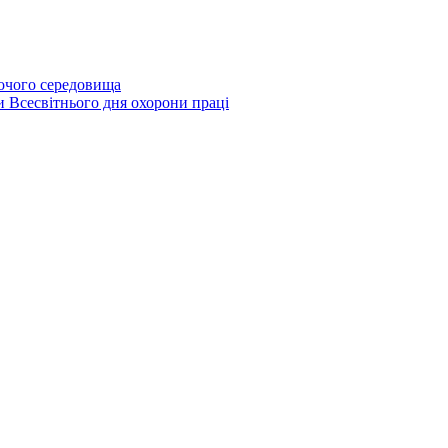
бочого середовища
и Всесвітнього дня охорони праці