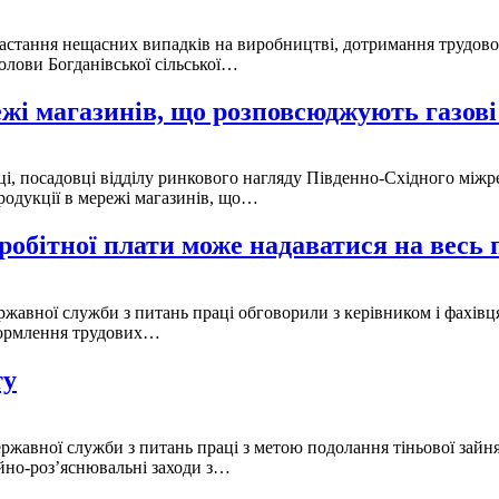
астання нещасних випадків на виробництві, дотримання трудовог
голови Богданівської сільської…
ежі магазинів, що розповсюджують газов
і, посадовці відділу ринкового нагляду Південно-Східного міжр
родукції в мережі магазинів, що…
обітної плати може надаватися на весь п
жавної служби з питань праці обговорили з керівником і фахівц
формлення трудових…
ту
жавної служби з питань праці з метою подолання тіньової зайня
ійно-роз’яснювальні заходи з…