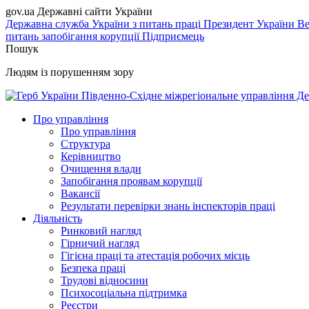
gov.ua
Державні сайти України
Державна служба України з питань праці
Президент України
Ве
питань запобігання корупції
Підприємець
Пошук
Людям із порушенням зору
Південно-Східне міжрегіональне управління Де
Про управління
Про управління
Структура
Керівництво
Очищення влади
Запобігання проявам корупції
Вакансії
Результати перевірки знань інспекторів праці
Діяльність
Ринковий нагляд
Гірничий нагляд
Гігієна праці та атестація робочих місць
Безпека праці
Трудові відносини
Психосоціальна підтримка
Реєстри