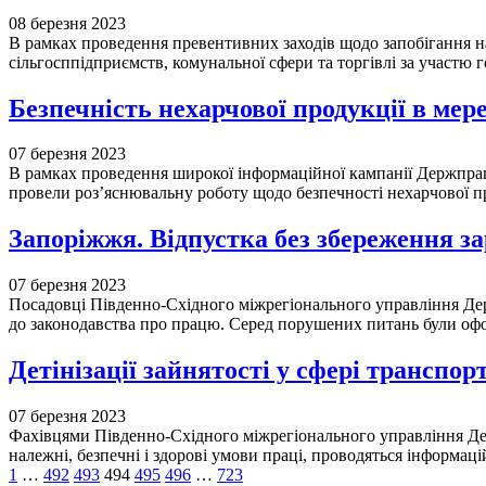
08 березня 2023
В рамках проведення превентивних заходів щодо запобігання н
сільгосппідприємств, комунальної сфери та торгівлі за участю 
Безпечність нехарчової продукції в мер
07 березня 2023
В рамках проведення широкої інформаційної кампанії Держпрац
провели роз’яснювальну роботу щодо безпечності нехарчової п
Запоріжжя. Відпустка без збереження зар
07 березня 2023
Посадовці Південно-Східного міжрегіонального управління Дер
до законодавства про працю. Серед порушених питань були о
Детінізації зайнятості у сфері транспор
07 березня 2023
Фахівцями Південно-Східного міжрегіонального управління Дер
належні, безпечні і здорові умови праці, проводяться інформац
1
…
492
493
494
495
496
…
723