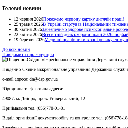
Головні новини
12 червня 2026
Покажемо червону картку дитячій праці!
25 травня 2026
В Україні стартував Національний тиждень
30 квітня 2026
Забезпечимо здорове психосоціальне робоче
22 квітня 2026
Всесвітній день охорони праці 2026: подба
19 березня 2026
Медичні працівники в зоні ризику: чому
До всіх новин
Повідомити про корупцію
Південно-Східне міжрегіональне управління Державної служби 
e-mail адреса: dn@dsp.gov.ua
Юридична та фактична адреса:
49087, м. Дніпро, пров. Універсальний, 12
Приймальня тел. (056)778-01-81
Відділ організації документообігу та контролю: тел. (056)778-18
Телефон для довідок щодо отримання вхідного реєстраційного н