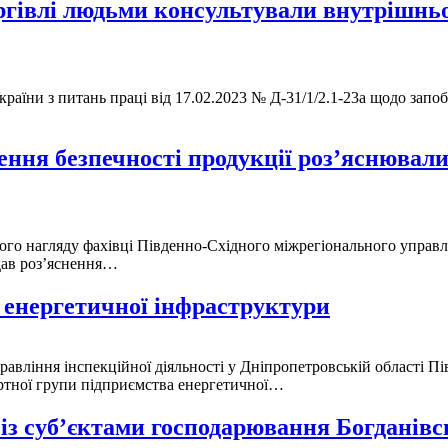
гівлі людьми консультували внутрішньо 
аїни з питань праці від 17.02.2023 № Д-31/1/2.1-23а щодо запо
ення безпечності продукції роз’яснювали
ого нагляду фахівці Південно-Східного міжрегіонального управл
дав роз’яснення…
 енергетичної інфраструктури
управління інспекційної діяльності у Дніпропетровській області 
ортної групи підприємства енергетичної…
 із суб’єктами господарювання Богдані