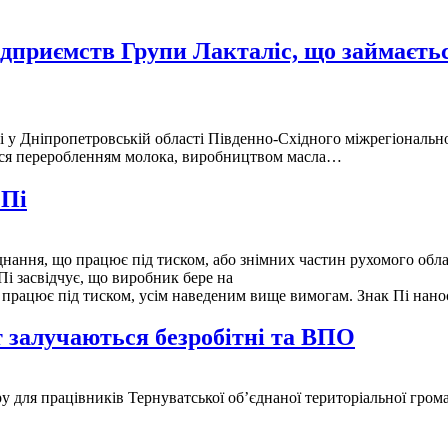
ідприємств Групи Лакталіс, що займаєть
ті у Дніпропетровській області Південно-Східного міжрегіональ
я переробленням молока, виробництвом масла…
 Пі
днання, що працює під тиском, або знімних частин рухомого обл
Пі засвідчує, що виробник бере на
що працює під тиском, усім наведеним вище вимогам. Знак Пі нан
т залучаються безробітні та ВПО
ру для працівників Тернуватської об’єднаної територіальної гром