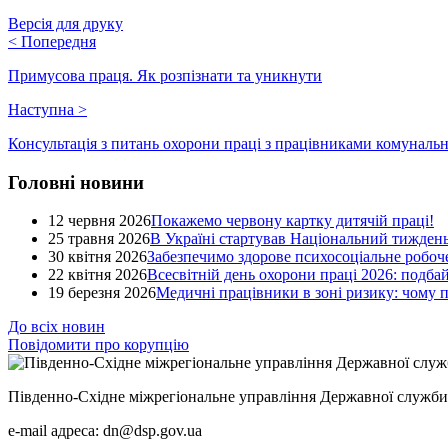
Версія для друку
<
Попередня
Примусова праця. Як розпізнати та уникнути
Наступна
>
Консультація з питань охорони праці з працівниками комунальн
Головні новини
12 червня 2026
Покажемо червону картку дитячій праці!
25 травня 2026
В Україні стартував Національний тиждень
30 квітня 2026
Забезпечимо здорове психосоціальне робоче
22 квітня 2026
Всесвітній день охорони праці 2026: подба
19 березня 2026
Медичні працівники в зоні ризику: чому
До всіх новин
Повідомити про корупцію
Південно-Східне міжрегіональне управління Державної служби 
e-mail адреса: dn@dsp.gov.ua