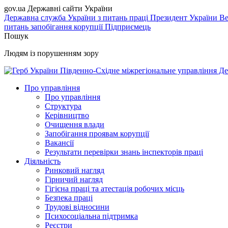
gov.ua
Державні сайти України
Державна служба України з питань праці
Президент України
Ве
питань запобігання корупції
Підприємець
Пошук
Людям із порушенням зору
Південно-Східне міжрегіональне управління Де
Про управління
Про управління
Структура
Керівництво
Очищення влади
Запобігання проявам корупції
Вакансії
Результати перевірки знань інспекторів праці
Діяльність
Ринковий нагляд
Гірничий нагляд
Гігієна праці та атестація робочих місць
Безпека праці
Трудові відносини
Психосоціальна підтримка
Реєстри