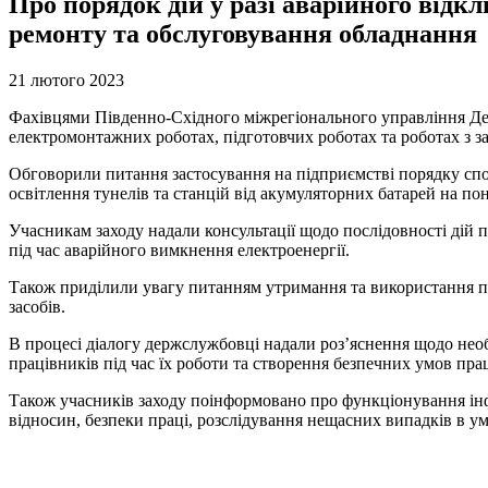
Про порядок дій у разі аварійного від
ремонту та обслуговування обладнання
21 лютого 2023
Фахівцями Південно-Східного міжрегіонального управління 
електромонтажних роботах, підготовчих роботах та роботах з за
Обговорили питання застосування на підприємстві порядку спо
освітлення тунелів та станцій від акумуляторних батарей на по
Учасникам заходу надали консультації щодо послідовності дій
під час аварійного вимкнення електроенергії.
Також приділили увагу питанням утримання та використання пр
засобів.
В процесі діалогу держслужбовці надали роз’яснення щодо необх
працівників під час їх роботи та створення безпечних умов пра
Також учасників заходу поінформовано про функціонування інфор
відносин, безпеки праці, розслідування нещасних випадків в у