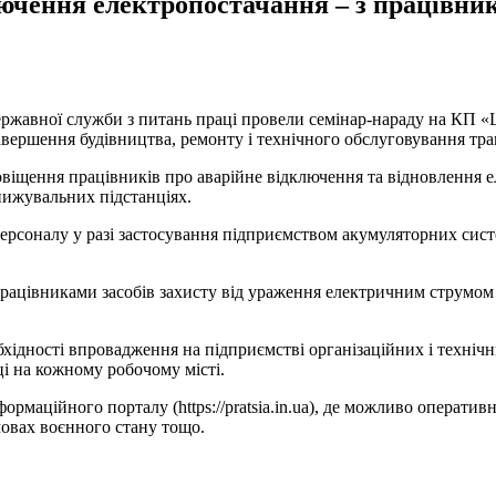
ключення електропостачання – з працівн
Державної служби з питань праці провели семінар-нараду на 
вершення будівництва, ремонту і технічного обслуговування тран
віщення працівників про аварійне відключення та відновлення 
нижувальних підстанціях.
 персоналу у разі застосування підприємством акумуляторних си
ацівниками засобів захисту від ураження електричним струмом 
ідності впровадження на підприємстві організаційних і технічни
ці на кожному робочому місті.
маційного порталу (https://pratsia.in.ua), де можливо оперативн
мовах воєнного стану тощо.