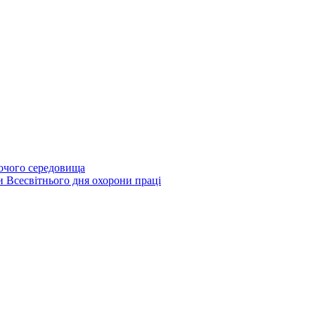
бочого середовища
и Всесвітнього дня охорони праці