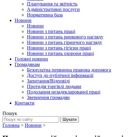
Планування та звітність
Адміністративні послуги
Нормативна база
Новини
Новини
Новини з питань праці
Новини з питань ринкового нагляду
Новини з питань гірничого нагляду
Новини з питань гігієни праці
Новини з питань охорони праці
Головні новини
Громадянам
Безоплатна первинна правова допомога
Доступ до публічної інформації
Запитання/Відповіді
Протидія торгівлі людьми
Подолання незадекларованої праці
Звернення громадян
Контакти
Пошук
Головна
>
Новини
>