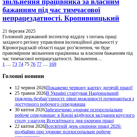
звільнення працівника за власним
бажанням під час тимчасової
непрацездатності. Кропивницький
21 березня 2025
Головний державний інспектор відділу з питань праці
західного регіону управління інспекційної діяльності у
Кіровоградській області надає роз’яснення, чи буде
правомірним звільнення працівника за власним бажанням під
час тимчасової непрацездатності. Звільнення…
1
…
73
74
75
76
77
…
169
Головні новини
12 червня 2026
Покажемо червону картку дитячій праці!
25 травня 2026
В Україні стартував Національний
тиждень безбар’єрності: рівні можливості починаються з
доступного робочого середовища
30 квітня 2026
Забезпечимо здорове психосоціальне
робоче середовище: в Києві відбулося засідання круглого
столу з нагоди Всесвітнього дня охорони праці
22 квітня 2026
Всесвітній день охорони праці 2026:
подбаймо про здорове психосоціальне робоче