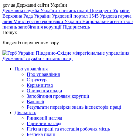
gov.ua
Державні сайти України
Державна служба України з питань праці
Президент України
Верховна Рада України
Урядовий портал
1545 Урядова гаряча
лінія
Міністерство економіки України
Національне агентство з
питань запобігання корупції
Підприємець
Пошук
Людям із порушенням зору
Південно-Східне міжрегіональне управління
Державної служби з питань праці
Про управління
Про управління
Структура
Керівництво
Очищення влади
Запобігання проявам корупції
Вакансії
Результати перевірки знань інспекторів праці
Діяльність
Ринковий нагляд
Гірничий нагляд
Гігієна праці та атестація робочих місць
Безпека праці