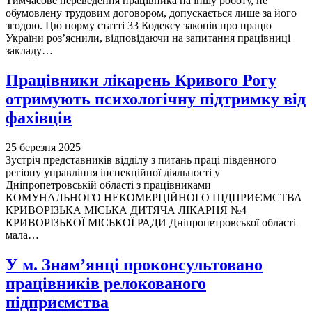
Тимчасове переведення працівника на іншу роботу, не
обумовлену трудовим договором, допускається лише за його
згодою. Цю норму статті 33 Кодексу законів про працю
України роз’яснили, відповідаючи на запитання працівниці
закладу…
Працівники лікарень Кривого Рогу
отримують психологічну підтримку від
фахівців
25 березня 2025
Зустріч представників відділу з питань праці південного
регіону управління інспекційної діяльності у
Дніпропетровській області з працівниками
КОМУНАЛЬНОГО НЕКОМЕРЦІЙНОГО ПІДПРИЄМСТВА
КРИВОРІЗЬКА МІСЬКА ДИТЯЧА ЛІКАРНЯ №4
КРИВОРІЗЬКОЇ МІСЬКОЇ РАДИ Дніпропетровської області
мала…
У м. Знам’янці проконсультовано
працівників релокованого
підприємства