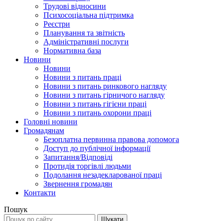
Трудові відносини
Психосоціальна підтримка
Реєстри
Планування та звітність
Адміністративні послуги
Нормативна база
Новини
Новини
Новини з питань праці
Новини з питань ринкового нагляду
Новини з питань гірничого нагляду
Новини з питань гігієни праці
Новини з питань охорони праці
Головні новини
Громадянам
Безоплатна первинна правова допомога
Доступ до публічної інформації
Запитання/Відповіді
Протидія торгівлі людьми
Подолання незадекларованої праці
Звернення громадян
Контакти
Пошук