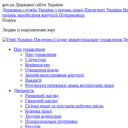
gov.ua
Державні сайти України
Державна служба України з питань праці
Президент України
Ве
питань запобігання корупції
Підприємець
Пошук
Людям із порушенням зору
Південно-Східне міжрегіональне управління Де
Про управління
Про управління
Структура
Керівництво
Очищення влади
Запобігання проявам корупції
Вакансії
Результати перевірки знань інспекторів праці
Діяльність
Ринковий нагляд
Гірничий нагляд
Гігієна праці та атестація робочих місць
Безпека праці
Трудові відносини
Психосоціальна підтримка
Реєстри