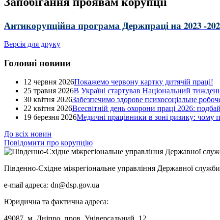
Запобігання проявам корупції
Антикорупційна програма Держпраці на 2023 -202
Версія для друку
Головні новини
12 червня 2026
Покажемо червону картку дитячій праці!
25 травня 2026
В Україні стартував Національний тиждень
30 квітня 2026
Забезпечимо здорове психосоціальне робоче
22 квітня 2026
Всесвітній день охорони праці 2026: подба
19 березня 2026
Медичні працівники в зоні ризику: чому
До всіх новин
Повідомити про корупцію
Південно-Східне міжрегіональне управління Державної служби 
e-mail адреса: dn@dsp.gov.ua
Юридична та фактична адреса:
49087, м. Дніпро, пров. Універсальний, 12