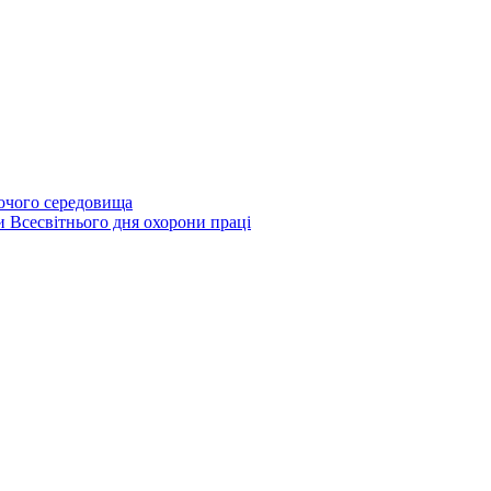
бочого середовища
и Всесвітнього дня охорони праці