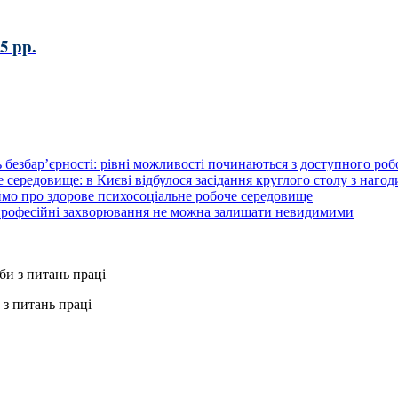
5 рр.
 безбар’єрності: рівні можливості починаються з доступного ро
 середовище: в Києві відбулося засідання круглого столу з нагод
ймо про здорове психосоціальне робоче середовище
 професійні захворювання не можна залишати невидимими
з питань праці