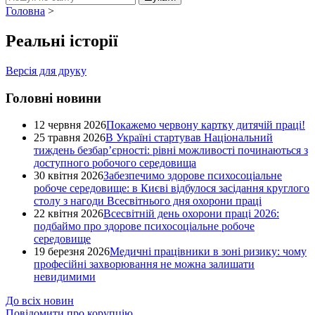
Головна
>
Реальні історії
Версія для друку
Головні новини
12 червня 2026
Покажемо червону картку дитячій праці!
25 травня 2026
В Україні стартував Національний
тиждень безбар’єрності: рівні можливості починаються з
доступного робочого середовища
30 квітня 2026
Забезпечимо здорове психосоціальне
робоче середовище: в Києві відбулося засідання круглого
столу з нагоди Всесвітнього дня охорони праці
22 квітня 2026
Всесвітній день охорони праці 2026:
подбаймо про здорове психосоціальне робоче
середовище
19 березня 2026
Медичні працівники в зоні ризику: чому
професійні захворювання не можна залишати
невидимими
До всіх новин
Повідомити про корупцію