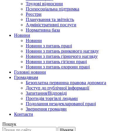
Трудові відносини
Психосоціальна підтримка
Реєстри
Планування та звітність
Адміністративні послуги
Нормативна база
Новини
Новини
Новини з питань праці
Новини з питань ринкового нагляду
Новини з питань гірничого нагляду
Новини з питань гігієни праці
Новини з питань охорони праці
Головні новини
Громадянам
Безоплатна первинна правова допомога
Доступ до публічної інформації
Запитання/Відповіді
Протидія торгівлі людьми
Подолання незадекларованої праці
Звернення громадян
Контакти
Пошук