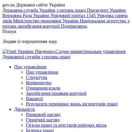
gov.ua
Державні сайти України
Державна служба України з питань праці
Президент України
Верховна Рада України
Урядовий портал
1545 Урядова гаряча
лінія
Міністерство економіки України
Національне агентство з
питань запобігання корупції
Підприємець
Пошук
Людям із порушенням зору
Південно-Східне міжрегіональне управління
Державної служби з питань праці
Про управління
Про управління
Структура
Керівництво
Очищення влади
Запобігання проявам корупції
Вакансії
Результати перевірки знань інспекторів праці
Діяльність
Ринковий нагляд
Гірничий нагляд
Гігієна праці та атестація робочих місць
Безпека праці