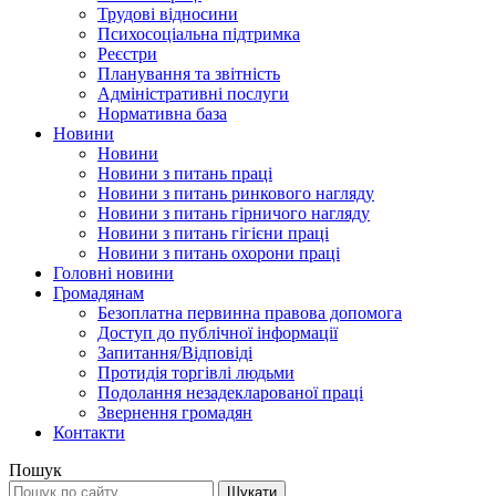
Трудові відносини
Психосоціальна підтримка
Реєстри
Планування та звітність
Адміністративні послуги
Нормативна база
Новини
Новини
Новини з питань праці
Новини з питань ринкового нагляду
Новини з питань гірничого нагляду
Новини з питань гігієни праці
Новини з питань охорони праці
Головні новини
Громадянам
Безоплатна первинна правова допомога
Доступ до публічної інформації
Запитання/Відповіді
Протидія торгівлі людьми
Подолання незадекларованої праці
Звернення громадян
Контакти
Пошук