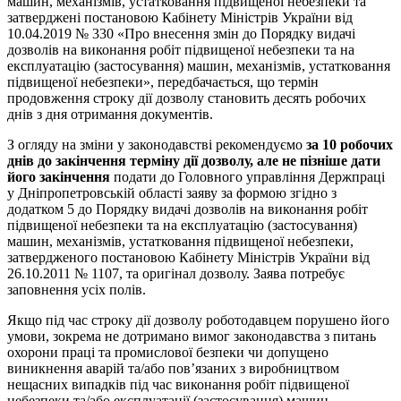
машин, механізмів, устатковання підвищеної небезпеки та
затверджені постановою Кабінету Міністрів України від
10.04.2019 № 330 «Про внесення змін до Порядку видачі
дозволів на виконання робіт підвищеної небезпеки та на
експлуатацію (застосування) машин, механізмів, устатковання
підвищеної небезпеки», передбачається, що термін
продовження строку дії дозволу становить десять робочих
днів з дня отримання документів.
З огляду на зміни у законодавстві рекомендуємо
за 10 робочих
днів до закінчення терміну дії дозволу, але не пізніше дати
його закінчення
подати до Головного управління Держпраці
у Дніпропетровській області заяву за формою згідно з
додатком 5 до Порядку видачі дозволів на виконання робіт
підвищеної небезпеки та на експлуатацію (застосування)
машин, механізмів, устатковання підвищеної небезпеки,
затвердженого постановою Кабінету Міністрів України від
26.10.2011 № 1107, та оригінал дозволу. Заява потребує
заповнення усіх полів.
Якщо під час строку дії дозволу роботодавцем порушено його
умови, зокрема не дотримано вимог законодавства з питань
охорони праці та промислової безпеки чи допущено
виникнення аварій та/або пов’язаних з виробництвом
нещасних випадків під час виконання робіт підвищеної
небезпеки та/або експлуатації (застосування) машин,