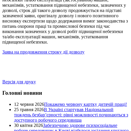
механізмів, устатковання підвищеної небезпеки, зазначених у
дозволі, строк дії такого дозволу продовжується на підставі
зазначеної заяви, оригіналу дозволу і нового позитивного
висновку експертизи щодо додержання вимог законодавства з
питань охорони праці та промислової безпеки під час
виконання зазначених у дозволі робіт підвищеної небезпеки
та/або експлуатації машин, механізмів, устатковання
підвищеної небезпеки.
Заява на продовження строку дії дозволу
Версія для друку
Головні новини
12 червня 2026
Покажемо червону картку дитячій праці!
25 травня 2026
В Україні стартував Національний
тиждень безбар’єрності: рівні можливості починаються з
доступного робочого середовища
30 квітня 2026
Забезпечимо здорове психосоціальне
робоче середовище: в Києві відбулося засідання круглого