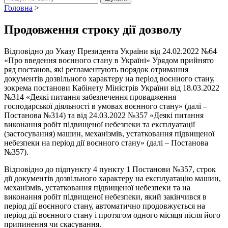
Головна
>
Продовження строку дії дозволу
Відповідно до Указу Президента України від 24.02.2022 №64
«Про введення воєнного стану в Україні» Урядом прийнято
ряд постанов, які регламентують порядок отримання
документів дозвільного характеру на період воєнного стану,
зокрема постанови Кабінету Міністрів України від 18.03.2022
№314 «Деякі питання забезпечення провадження
господарської діяльності в умовах воєнного стану» (далі –
Постанова №314) та від 24.03.2022 №357 «Деякі питання
виконання робіт підвищеної небезпеки та експлуатації
(застосування) машин, механізмів, устатковання підвищеної
небезпеки на період дії воєнного стану» (далі – Постанова
№357).
Відповідно до підпункту 4 пункту 1 Постанови №357, строк
дії документів дозвільного характеру на експлуатацію машин,
механізмів, устатковання підвищеної небезпеки та на
виконання робіт підвищеної небезпеки, який закінчився в
період дії воєнного стану, автоматично продовжується на
період дії воєнного стану і протягом одного місяця після його
припинення чи скасування.