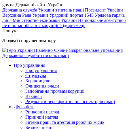
gov.ua
Державні сайти України
Державна служба України з питань праці
Президент України
Верховна Рада України
Урядовий портал
1545 Урядова гаряча
лінія
Міністерство економіки України
Національне агентство з
питань запобігання корупції
Підприємець
Пошук
Людям із порушенням зору
Південно-Східне міжрегіональне управління
Державної служби з питань праці
Про управління
Про управління
Структура
Керівництво
Очищення влади
Запобігання проявам корупції
Вакансії
Результати перевірки знань інспекторів праці
Діяльність
Ринковий нагляд
Гірничий нагляд
Гігієна праці та атестація робочих місць
Безпека праці