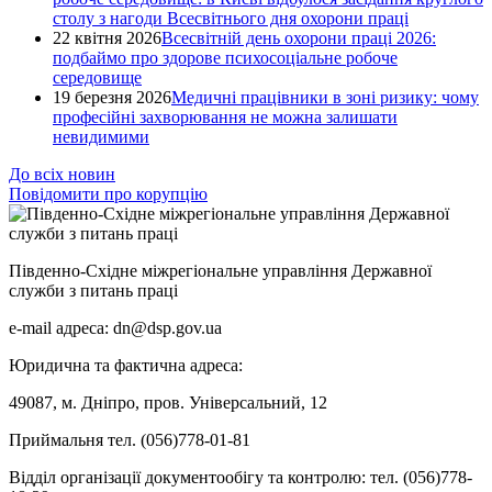
столу з нагоди Всесвітнього дня охорони праці
22 квітня 2026
Всесвітній день охорони праці 2026:
подбаймо про здорове психосоціальне робоче
середовище
19 березня 2026
Медичні працівники в зоні ризику: чому
професійні захворювання не можна залишати
невидимими
До всіх новин
Повідомити про корупцію
Південно-Східне міжрегіональне управління Державної
служби з питань праці
e-mail адреса: dn@dsp.gov.ua
Юридична та фактична адреса:
49087, м. Дніпро, пров. Універсальний, 12
Приймальня тел. (056)778-01-81
Відділ організації документообігу та контролю: тел. (056)778-