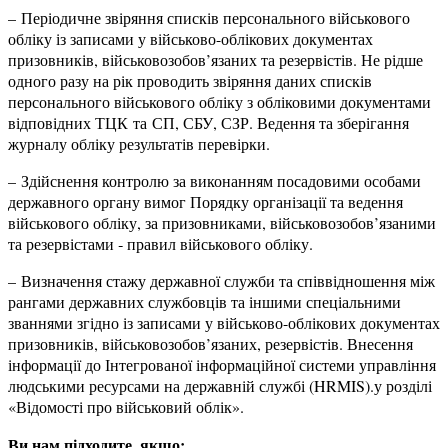
– Періодичне звіряння списків персонального військового
обліку із записами у військово-облікових документах
призовників, військовозобов’язаних та резервістів. Не рідше
одного разу на рік проводить звіряння даних списків
персонального військового обліку з обліковими документами
відповідних ТЦК та СП, СБУ, СЗР. Ведення та зберігання
журналу обліку результатів перевірки.
– Здійснення контролю за виконанням посадовими особами
державного органу вимог Порядку організації та ведення
військового обліку, за призовниками, військовозобов’язаними
та резервістами ‑ правил військового обліку.
– Визначення стажу державної служби та співвідношення між
рангами державних службовців та іншими спеціальними
званнями згідно із записами у військово-облікових документах
призовників, військовозобов’язаних, резервістів. Внесення
інформації до Інтегрованої інформаційної системи управління
людськими ресурсами на державній службі (HRMIS).у розділі
«Відомості про військовий облік».
Ви нам підходите, якщо: