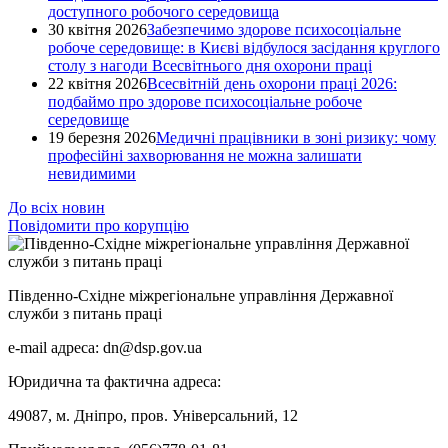
доступного робочого середовища
30 квітня 2026
Забезпечимо здорове психосоціальне
робоче середовище: в Києві відбулося засідання круглого
столу з нагоди Всесвітнього дня охорони праці
22 квітня 2026
Всесвітній день охорони праці 2026:
подбаймо про здорове психосоціальне робоче
середовище
19 березня 2026
Медичні працівники в зоні ризику: чому
професійні захворювання не можна залишати
невидимими
До всіх новин
Повідомити про корупцію
Південно-Східне міжрегіональне управління Державної
служби з питань праці
e-mail адреса: dn@dsp.gov.ua
Юридична та фактична адреса:
49087, м. Дніпро, пров. Універсальний, 12