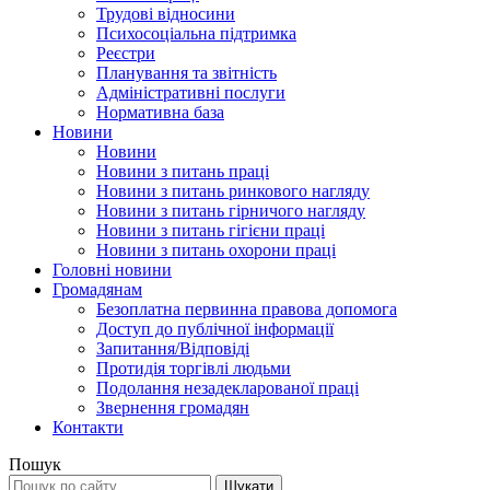
Трудові відносини
Психосоціальна підтримка
Реєстри
Планування та звітність
Адміністративні послуги
Нормативна база
Новини
Новини
Новини з питань праці
Новини з питань ринкового нагляду
Новини з питань гірничого нагляду
Новини з питань гігієни праці
Новини з питань охорони праці
Головні новини
Громадянам
Безоплатна первинна правова допомога
Доступ до публічної інформації
Запитання/Відповіді
Протидія торгівлі людьми
Подолання незадекларованої праці
Звернення громадян
Контакти
Пошук