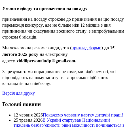
Умови відбору та призначення на посаду:
призначення на посаду строкове до призначення на цю посаду
переможця конкурсу, але не більше ніж 12 місяців з дня
припинення чи скасування воєнного стану, з випробувальним
строком 6 місяців.
до 15
Ми чекаємо на резюме кандидатів (
приклад форми
)
лютого 2025 року
на електронну
viddilpersonaludp@gmail.com
.
адресу
За результатами опрацювання резюме, ми відберемо ті, які
відповідають нашому запиту, та запросимо відібраних
кандидатів на співбесіду.
Версія для друку
Головні новини
12 червня 2026
Покажемо червону картку дитячій праці!
25 травня 2026
В Україні стартував Національний
тиждень безбар’єрності: рівні можливості починаються з