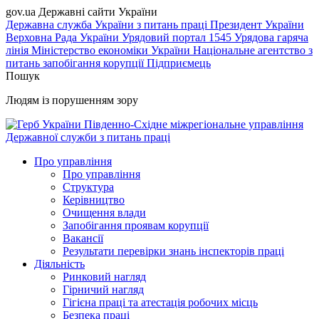
gov.ua
Державні сайти України
Державна служба України з питань праці
Президент України
Верховна Рада України
Урядовий портал
1545 Урядова гаряча
лінія
Міністерство економіки України
Національне агентство з
питань запобігання корупції
Підприємець
Пошук
Людям із порушенням зору
Південно-Східне міжрегіональне управління
Державної служби з питань праці
Про управління
Про управління
Структура
Керівництво
Очищення влади
Запобігання проявам корупції
Вакансії
Результати перевірки знань інспекторів праці
Діяльність
Ринковий нагляд
Гірничий нагляд
Гігієна праці та атестація робочих місць
Безпека праці