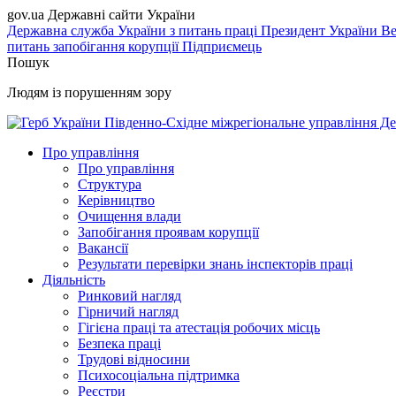
gov.ua
Державні сайти України
Державна служба України з питань праці
Президент України
Ве
питань запобігання корупції
Підприємець
Пошук
Людям із порушенням зору
Південно-Східне міжрегіональне управління Де
Про управління
Про управління
Структура
Керівництво
Очищення влади
Запобігання проявам корупції
Вакансії
Результати перевірки знань інспекторів праці
Діяльність
Ринковий нагляд
Гірничий нагляд
Гігієна праці та атестація робочих місць
Безпека праці
Трудові відносини
Психосоціальна підтримка
Реєстри