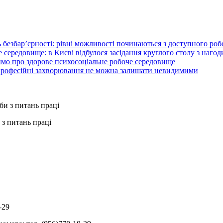
 безбар’єрності: рівні можливості починаються з доступного ро
 середовище: в Києві відбулося засідання круглого столу з нагод
ймо про здорове психосоціальне робоче середовище
 професійні захворювання не можна залишати невидимими
з питань праці
-29