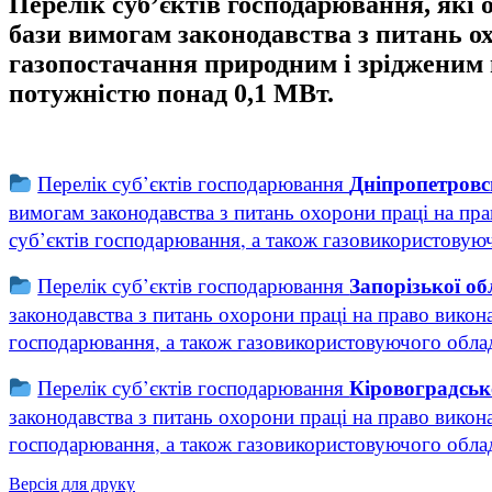
Перелік суб’єктів господарювання, які 
бази вимогам законодавства з питань ох
газопостачання природним і зрідженим 
потужністю понад 0,1 МВт.
Дніпропетровс
Перелік суб’єктів господарювання
вимогам законодавства з питань охорони праці на пр
суб’єктів господарювання, а також газовикористову
Запорізької об
Перелік суб’єктів господарювання
законодавства з питань охорони праці на право викон
господарювання, а також газовикористовуючого обла
Кіровоградсько
Перелік суб’єктів господарювання
законодавства з питань охорони праці на право викон
господарювання, а також газовикористовуючого обла
Версія для друку