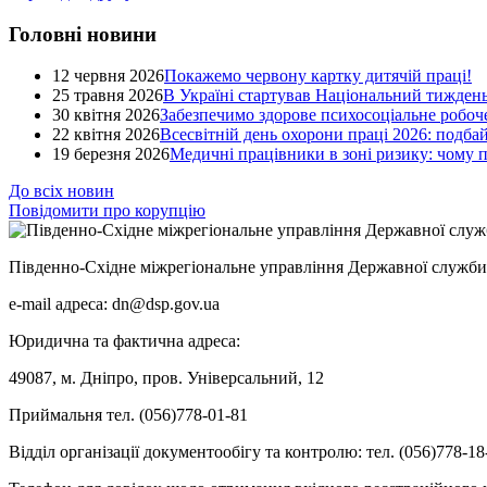
Головні новини
12 червня 2026
Покажемо червону картку дитячій праці!
25 травня 2026
В Україні стартував Національний тиждень
30 квітня 2026
Забезпечимо здорове психосоціальне робоче
22 квітня 2026
Всесвітній день охорони праці 2026: подба
19 березня 2026
Медичні працівники в зоні ризику: чому
До всіх новин
Повідомити про корупцію
Південно-Східне міжрегіональне управління Державної служби 
e-mail адреса: dn@dsp.gov.ua
Юридична та фактична адреса:
49087, м. Дніпро, пров. Універсальний, 12
Приймальня тел. (056)778-01-81
Відділ організації документообігу та контролю: тел. (056)778-18