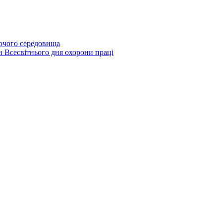
бочого середовища
и Всесвітнього дня охорони праці