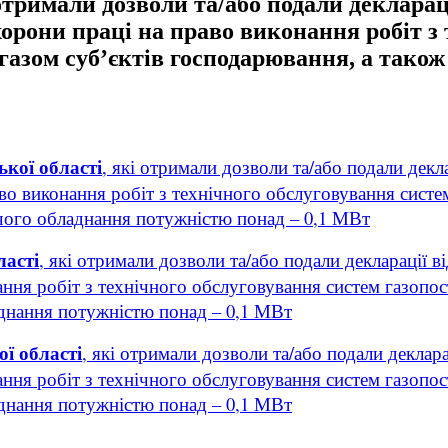
отримали дозволи та/або подали деклараці
орони праці на право виконання робіт з
газом суб’єктів господарювання, а тако
ької області
, які отримали дозволи та/або подали декл
аво виконання робіт з технічного обслуговування сист
ючого обладнання потужністю понад – 0,1 МВт
ласті
, які отримали дозволи та/або подали декларації 
ання робіт з технічного обслуговування систем газопо
днання потужністю понад – 0,1 МВт
ї області
, які отримали дозволи та/або подали деклар
ання робіт з технічного обслуговування систем газопо
днання потужністю понад – 0,1 МВт