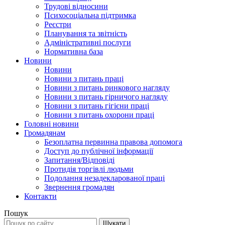
Трудові відносини
Психосоціальна підтримка
Реєстри
Планування та звітність
Адміністративні послуги
Нормативна база
Новини
Новини
Новини з питань праці
Новини з питань ринкового нагляду
Новини з питань гірничого нагляду
Новини з питань гігієни праці
Новини з питань охорони праці
Головні новини
Громадянам
Безоплатна первинна правова допомога
Доступ до публічної інформації
Запитання/Відповіді
Протидія торгівлі людьми
Подолання незадекларованої праці
Звернення громадян
Контакти
Пошук