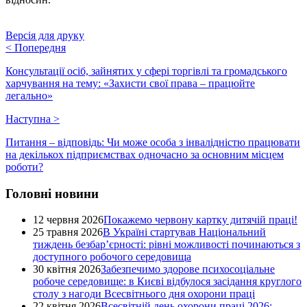
Версія для друку
<
Попередня
Консультації осіб, зайнятих у сфері торгівлі та громадського
харчування на тему: «Захисти свої права – працюйте
легально»
Наступна
>
Питання – відповідь: Чи може особа з інвалідністю працювати
на декількох підприємствах одночасно за основним місцем
роботи?
Головні новини
12 червня 2026
Покажемо червону картку дитячій праці!
25 травня 2026
В Україні стартував Національний
тиждень безбар’єрності: рівні можливості починаються з
доступного робочого середовища
30 квітня 2026
Забезпечимо здорове психосоціальне
робоче середовище: в Києві відбулося засідання круглого
столу з нагоди Всесвітнього дня охорони праці
22 квітня 2026
Всесвітній день охорони праці 2026: