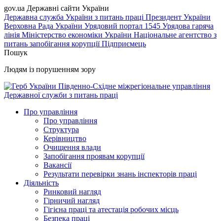
gov.ua
Державні сайти України
Державна служба України з питань праці
Президент України
Верховна Рада України
Урядовий портал
1545 Урядова гаряча
лінія
Міністерство економіки України
Національне агентство з
питань запобігання корупції
Підприємець
Пошук
Людям із порушенням зору
Південно-Східне міжрегіональне управління
Державної служби з питань праці
Про управління
Про управління
Структура
Керівництво
Очищення влади
Запобігання проявам корупції
Вакансії
Результати перевірки знань інспекторів праці
Діяльність
Ринковий нагляд
Гірничий нагляд
Гігієна праці та атестація робочих місць
Безпека праці