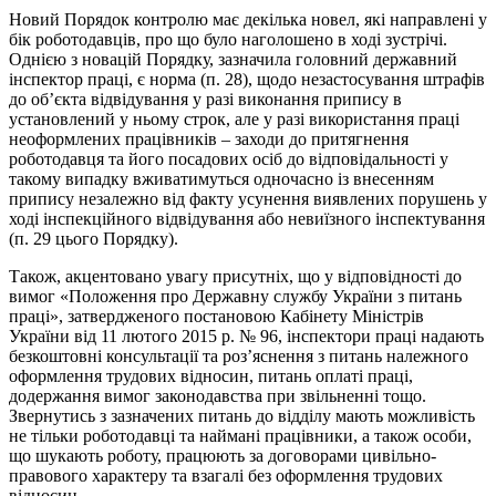
Новий Порядок контролю має декілька новел, які направлені у
бік роботодавців, про що було наголошено в ході зустрічі.
Однією з новацій Порядку, зазначила головний державний
інспектор праці, є норма (п. 28), щодо незастосування штрафів
до об’єкта відвідування у разі виконання припису в
установлений у ньому строк, але у разі використання праці
неоформлених працівників – заходи до притягнення
роботодавця та його посадових осіб до відповідальності у
такому випадку вживатимуться одночасно із внесенням
припису незалежно від факту усунення виявлених порушень у
ході інспекційного відвідування або невиїзного інспектування
(п. 29 цього Порядку).
Також, акцентовано увагу присутніх, що у відповідності до
вимог «Положення про Державну службу України з питань
праці», затвердженого постановою Кабінету Міністрів
України від 11 лютого 2015 р. № 96, інспектори праці надають
безкоштовні консультації та роз’яснення з питань належного
оформлення трудових відносин, питань оплаті праці,
додержання вимог законодавства при звільненні тощо.
Звернутись з зазначених питань до відділу мають можливість
не тільки роботодавці та наймані працівники, а також особи,
що шукають роботу, працюють за договорами цивільно-
правового характеру та взагалі без оформлення трудових
відносин.