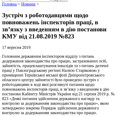
Головна
>
Новини
>
Зустріч з роботодавцями щодо
повноважень інспекторів праці, в
зв’язку з введенням в дію постанови
КМУ від 21.08.2019 №823
17 вересня 2019
Головним державним інспектором відділу з питань
додержання законодавства про працю, застрахованих осіб,
зайнятість, працевлаштування інвалідів та з питань дитячої
праці у Павлоградському регіоні Налією Старіковою у
приміщенні Тернівської міської філії Дніпропетровського
обласного центру зайнятості було проведено зустріч з
роботодавцями в ході якої розглянуті питання щодо
повноважень інспекторів праці, в зв’язку з введенням в дію
постанови Кабінету Міністрів України від 21 серпня 2019 р. №
823 «Деякі питання здійснення державного нагляду та
контролю за додержанням законодавства про працю», якою
затверджено зокрема Порядок здійснення державного
контролю за додержанням законодавства про працю.