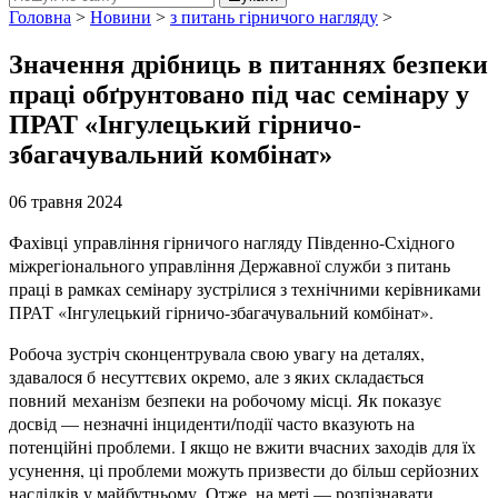
Головна
>
Новини
>
з питань гірничого нагляду
>
Значення дрібниць в питаннях безпеки
праці обґрунтовано під час семінару у
ПРАТ «Інгулецький гірничо-
збагачувальний комбінат»
06 травня 2024
Фахівці
управління гірничого нагляду Південно-Східного
міжрегіонального управління Державної служби з питань
праці в рамках семінару зустрілися з технічними керівниками
ПРАТ «Інгулецький гірничо-збагачувальний комбінат».
Робоча зустріч сконцентрувала свою увагу на деталях,
здавалося б несуттєвих окремо, але з яких складається
повний механізм безпеки на робочому місці. Як показує
досвід — незначні інциденти/події часто вказують на
потенційні проблеми. І якщо не вжити вчасних заходів для їх
усунення, ці проблеми можуть призвести до більш серйозних
наслідків у майбутньому. Отже, на меті — розпізнавати