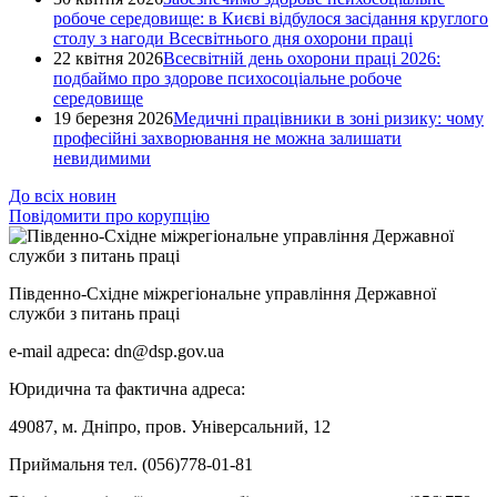
робоче середовище: в Києві відбулося засідання круглого
столу з нагоди Всесвітнього дня охорони праці
22 квітня 2026
Всесвітній день охорони праці 2026:
подбаймо про здорове психосоціальне робоче
середовище
19 березня 2026
Медичні працівники в зоні ризику: чому
професійні захворювання не можна залишати
невидимими
До всіх новин
Повідомити про корупцію
Південно-Східне міжрегіональне управління Державної
служби з питань праці
e-mail адреса: dn@dsp.gov.ua
Юридична та фактична адреса:
49087, м. Дніпро, пров. Універсальний, 12
Приймальня тел. (056)778-01-81