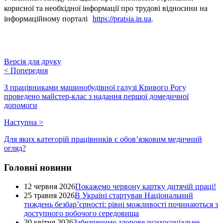
корисної та необхідної інформації про трудові відносини на
інформаційному порталі
https
://
pratsia
.
in
.
ua
.
Версія для друку
<
Попередня
З працівниками машинобудівної галузі Кривого Рогу
проведено майстер-клас з надання першої домедичної
допомоги
Наступна
>
Для яких категорій працівників є обов’язковим медичний
огляд?
Головні новини
12 червня 2026
Покажемо червону картку дитячій праці!
25 травня 2026
В Україні стартував Національний
тиждень безбар’єрності: рівні можливості починаються з
доступного робочого середовища
30 квітня 2026
Забезпечимо здорове психосоціальне