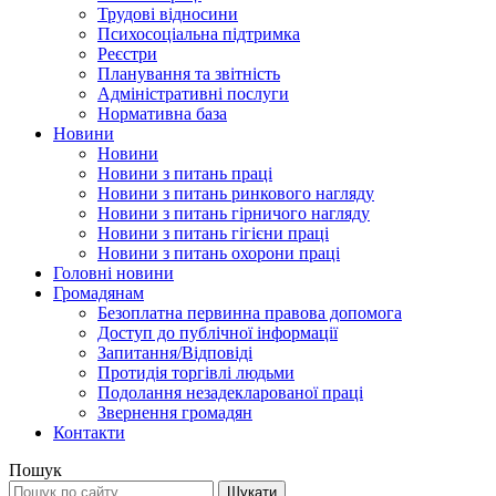
Трудові відносини
Психосоціальна підтримка
Реєстри
Планування та звітність
Адміністративні послуги
Нормативна база
Новини
Новини
Новини з питань праці
Новини з питань ринкового нагляду
Новини з питань гірничого нагляду
Новини з питань гігієни праці
Новини з питань охорони праці
Головні новини
Громадянам
Безоплатна первинна правова допомога
Доступ до публічної інформації
Запитання/Відповіді
Протидія торгівлі людьми
Подолання незадекларованої праці
Звернення громадян
Контакти
Пошук