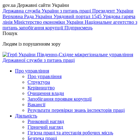
gov.ua
Державні сайти України
Державна служба України з питань праці
Президент України
Верховна Рада України
Урядовий портал
1545 Урядова гаряча
лінія
Міністерство економіки України
Національне агентство з
питань запобігання корупції
Підприємець
Пошук
Людям із порушенням зору
Південно-Східне міжрегіональне управління
Державної служби з питань праці
Про управління
Про управління
Структура
Керівництво
Очищення влади
Запобігання проявам корупції
Вакансії
Результати перевірки знань інспекторів праці
Діяльність
Ринковий нагляд
Гірничий нагляд
Гігієна праці та атестація робочих місць
Безпека праці