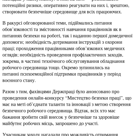
потенційні ризики, оперативно реагувати на них і, зрештою,
створювати безпечніше середовище для всіх працюючих.
В ракурсі обговорюваної теми, підіймались питання
обов’язковості та змістовності навчання працівників як в
питаннях безпеки на роботі, так і наданню першої домедичної
допомоги; необхідність дотримання інструкцій з охорони
праці; проходження працівниками обов’язкових медичних
оглядів; необхідність проведення профілактичних заходів,
зокрема, в частині технічного обслуговування обладнання
робочого середовища тощо. Окремо зупинились на
питанні психоемоційної підтримки працівників у період
воєнного стану.
Разом з тим, фахівцями Держпраці було анонсовано про
проведення онлайн-конкурсу “Мистецтво безпеки праці”, що
має на меті об’єднати таланти та інновації з метою створення
безпечного робочого середовища. Відтак, всіх хто має
бажання зробити свій внесок у безпечніше та здоровіше
майбутнє робочих місць, запрошено до участі.
Учасникам заходу нагадали про можливість отримання