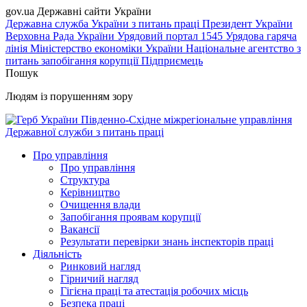
gov.ua
Державні сайти України
Державна служба України з питань праці
Президент України
Верховна Рада України
Урядовий портал
1545 Урядова гаряча
лінія
Міністерство економіки України
Національне агентство з
питань запобігання корупції
Підприємець
Пошук
Людям із порушенням зору
Південно-Східне міжрегіональне управління
Державної служби з питань праці
Про управління
Про управління
Структура
Керівництво
Очищення влади
Запобігання проявам корупції
Вакансії
Результати перевірки знань інспекторів праці
Діяльність
Ринковий нагляд
Гірничий нагляд
Гігієна праці та атестація робочих місць
Безпека праці