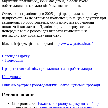
відпустки працівнику, який має дітей, є обов’язком
роботодавця, незалежно від бажання працівника.
Отже, якщо працівниця в 2025 році працювала на іншому
підприємстві та не отримала компенсацію за цю відпустку при
звільненні, то роботодавець, який допустив порушення,
повинен її виплатити. Працівниця має звернутися на
попереднє місце роботи для виплати компенсації за
невикористану додаткову відпустку.
Більше інформації – на порталі
https://www.pratsia.in.ua/
Версія для друку
<
Попередня
Праця неповнолітніх: що важливо знати роботодавцю
Наступна
>
Онлайн- зустріч з роботодавцями Благовіщенської громади
Головні новини
12 червня 2026
Покажемо червону картку дитячій праці!
25 травня 2026
В Україні стартував Національний