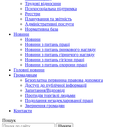
Трудові відносини
Психосоціальна підтримка
Реєстри
Планування та звітність
Адміністративні послуги
Нормативна база
Новини
Новини
Новини з питань праці
Новини з питань ринкового нагляду
Новини з питань гірничого нагляду
Новини з питань гігієни праці
Новини з питань охорони праці
Головні новини
Громадянам
Безоплатна первинна правова допомога
Доступ до публічної інформації
Запитання/Відповіді
Протидія торгівлі людьми
Подолання незадекларованої праці
Звернення громадян
Контакти
Пошук