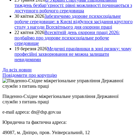
тиждень безбар’єрності: рівні можливості починаються з
доступного робочого середовища
30 квітня 2026
Забезпечимо здорове психосоціальне
робоче середовище: в Києві відбулося засідання круглого
столу з нагоди Всесвітнього дня охорони праці
22 квітня 2026
Всесвітній день охорони праці 2026:
подбаймо про здорове психосоціальне робоче
середовище
19 березня 2026
Медичні працівники в зоні ризику: чому
професійні захворювання не можна залишати
невидимими
До всіх новин
Повідомити про корупцію
Південно-Східне міжрегіональне управління Державної
служби з питань праці
e-mail адреса: dn@dsp.gov.ua
Юридична та фактична адреса:
49087, м. Дніпро, пров. Універсальний, 12