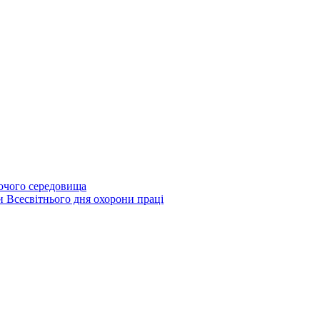
бочого середовища
и Всесвітнього дня охорони праці