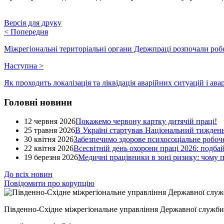
Версія для друку
<
Попередня
Міжрегіональні територіальні органи Держпраці розпочали роб
Наступна
>
Як проходить локалізація та ліквідація аварійних ситуацій і ава
Головні новини
12 червня 2026
Покажемо червону картку дитячій праці!
25 травня 2026
В Україні стартував Національний тиждень
30 квітня 2026
Забезпечимо здорове психосоціальне робоче
22 квітня 2026
Всесвітній день охорони праці 2026: подба
19 березня 2026
Медичні працівники в зоні ризику: чому
До всіх новин
Повідомити про корупцію
Південно-Східне міжрегіональне управління Державної служби 