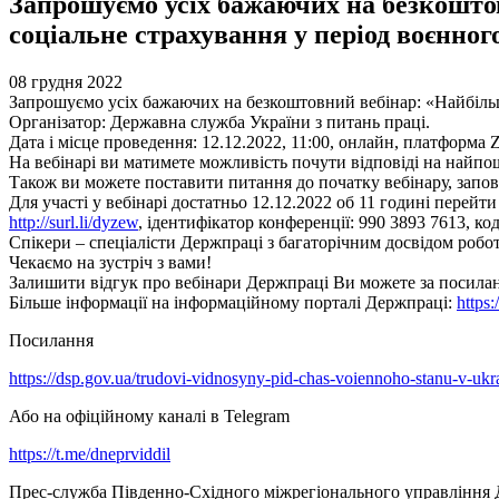
Запрошуємо усіх бажаючих на безкошто
соціальне страхування у період воєнног
08 грудня 2022
Запрошуємо усіх бажаючих на безкоштовний вебінар: «Найбільш
Організатор: Державна служба України з питань праці.
Дата і місце проведення: 12.12.2022, 11:00, онлайн, платформ
На вебінарі ви матимете можливість почути відповіді на найпо
Також ви можете поставити питання до початку вебінару, зап
Для участі у вебінарі достатньо 12.12.2022 об 11 годині перейт
http://surl.li/dyzew
, ідентифікатор конференції: 990 3893 7613, ко
Спікери – спеціалісти Держпраці з багаторічним досвідом робо
Чекаємо на зустріч з вами!
Залишити відгук про вебінари Держпраці Ви можете за посила
Більше інформації на інформаційному порталі Держпраці:
https:
Посилання
https://dsp.gov.ua/trudovi-vidnosyny-pid-chas-voiennoho-stanu-v-ukr
Або на офіційному каналі в Telegram
https://t.me/dneprviddil
Прес-служба Південно-Східного міжрегіонального управління 