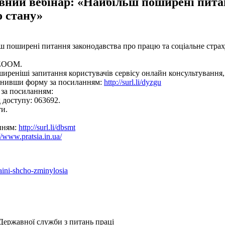
вний вебінар: «Найбільш поширені пита
о стану»
 поширені питання законодавства про працю та соціальне страх
а ZOOM.
ширеніші запитання користувачів сервісу онлайн консультування,
овнивши форму за посиланням:
http://surl.li/dyzgu
и за посиланням:
д доступу: 063692.
ти.
нням:
http://surl.li/dbsmt
//www.pratsia.in.ua/
aini-shcho-zminylosia
Державної служби з питань праці