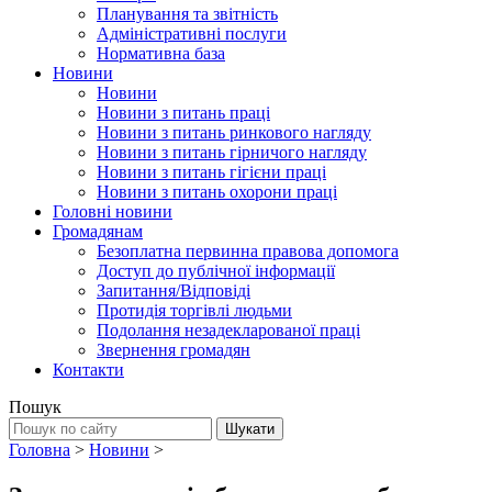
Планування та звітність
Адміністративні послуги
Нормативна база
Новини
Новини
Новини з питань праці
Новини з питань ринкового нагляду
Новини з питань гірничого нагляду
Новини з питань гігієни праці
Новини з питань охорони праці
Головні новини
Громадянам
Безоплатна первинна правова допомога
Доступ до публічної інформації
Запитання/Відповіді
Протидія торгівлі людьми
Подолання незадекларованої праці
Звернення громадян
Контакти
Пошук
Головна
>
Новини
>