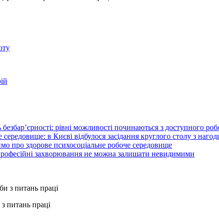
оту
рій
 безбар’єрності: рівні можливості починаються з доступного ро
 середовище: в Києві відбулося засідання круглого столу з нагод
ймо про здорове психосоціальне робоче середовище
 професійні захворювання не можна залишати невидимими
з питань праці