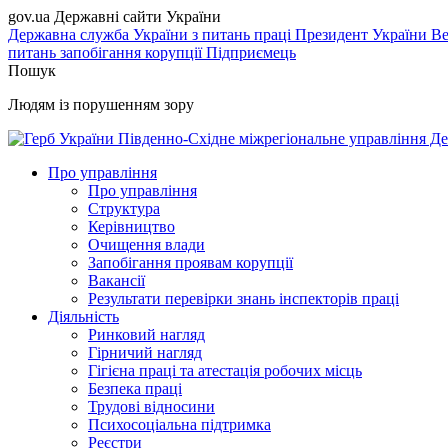
gov.ua
Державні сайти України
Державна служба України з питань праці
Президент України
Ве
питань запобігання корупції
Підприємець
Пошук
Людям із порушенням зору
Південно-Східне міжрегіональне управління Де
Про управління
Про управління
Структура
Керівництво
Очищення влади
Запобігання проявам корупції
Вакансії
Результати перевірки знань інспекторів праці
Діяльність
Ринковий нагляд
Гірничий нагляд
Гігієна праці та атестація робочих місць
Безпека праці
Трудові відносини
Психосоціальна підтримка
Реєстри