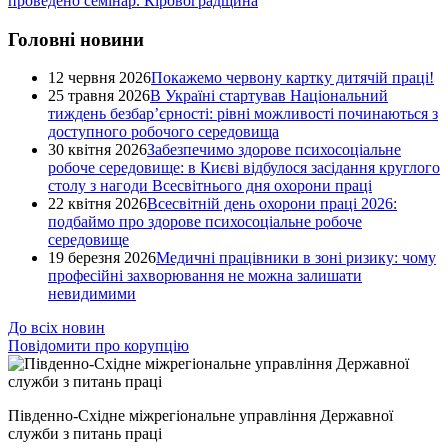
проведено семінар. Кіровоградщина
Головні новини
12 червня 2026
Покажемо червону картку дитячій праці!
25 травня 2026
В Україні стартував Національний
тиждень безбар’єрності: рівні можливості починаються з
доступного робочого середовища
30 квітня 2026
Забезпечимо здорове психосоціальне
робоче середовище: в Києві відбулося засідання круглого
столу з нагоди Всесвітнього дня охорони праці
22 квітня 2026
Всесвітній день охорони праці 2026:
подбаймо про здорове психосоціальне робоче
середовище
19 березня 2026
Медичні працівники в зоні ризику: чому
професійні захворювання не можна залишати
невидимими
До всіх новин
Повідомити про корупцію
Південно-Східне міжрегіональне управління Державної
служби з питань праці