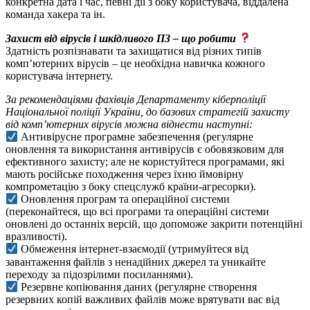
конкретна дата і час, певні дії з боку користувача, віддалена
команда хакера та ін.
Захист від вірусів і шкідливого ПЗ – що робити
Здатність розпізнавати та захищатися від різних типів
комп’ютерних вірусів – це необхідна навичка кожного
користувача інтернету.
За рекомендаціями фахівців Департаменту кіберполіції
Національної поліції України, до базових стратегій захисту
від комп’ютерних вірусів можна віднести наступні:
Антивірусне програмне забезпечення (регулярне
оновлення та використання антивірусів є обовязковим для
ефективного захисту; але не користуйтеся програмами, які
мають російське походження через їхню ймовірну
компрометацію з боку спецслужб країни-агресорки).
Оновлення програм та операційної системи
(переконайтеся, що всі програми та операційні системи
оновлені до останніх версій, що допоможе закрити потенційні
вразливості).
Обмеження інтернет-взаємодії (утримуйтеся від
завантаження файлів з ненадійних джерел та уникайте
переходу за підозрілими посиланнями).
Резервне копіювання даних (регулярне створення
резервних копій важливих файлів може врятувати вас від