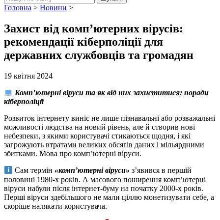
Головна
>
Новини
>
Захист від комп’ютерних вірусів:
рекомендації кіберполіції для
державних службовців та громадян
19 квітня 2024
Компʼютерні віруси та як від них захиститися: поради
кіберполіції
Розвиток інтернету виніс не лише пізнавальні або розважальні
можливості людства на новий рівень, але й створив нові
небезпеки, з якими користувачі стикаються щодня, і які
загрожують втратами великих обсягів даних і мільярдними
збитками. Мова про комп’ютерні віруси.
Сам термін
«комп’ютерні віруси»
з’явився в першій
половині 1980-х років. А масового поширення комп’ютерні
віруси набули після інтернет-буму на початку 2000-х років.
Перші віруси здебільшого не мали ціллю монетизувати себе, а
скоріше налякати користувача.