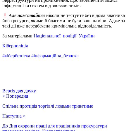
інфраструктури на проникнення, щоб забезпечити захист
інформації та систем від зловмисників.
Але пам’ятайте:
ніколи не тестуйте без відома власника
його ресурси, якими б благими не були ваші наміри. Адже за
такі дії вже передбачена кримінальна відповідальність.
За матеріалами
Національної поліції України
Кіберполіція
#кібербезпека #інформаційна_безпека
Версія для друку
<
Попередня
Спільна протидія торгівлі людьми триватиме
Наступна
>
До Дня охорони праці для працівників прокуратури