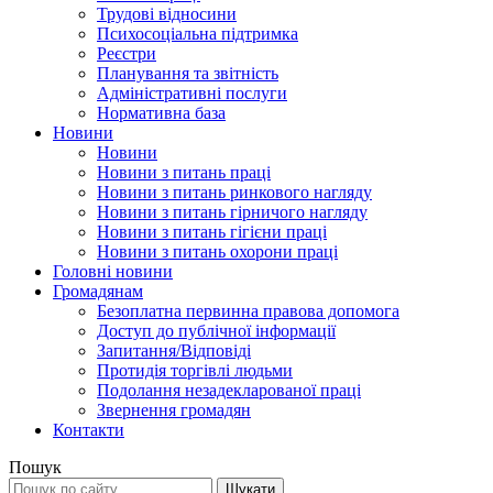
Трудові відносини
Психосоціальна підтримка
Реєстри
Планування та звітність
Адміністративні послуги
Нормативна база
Новини
Новини
Новини з питань праці
Новини з питань ринкового нагляду
Новини з питань гірничого нагляду
Новини з питань гігієни праці
Новини з питань охорони праці
Головні новини
Громадянам
Безоплатна первинна правова допомога
Доступ до публічної інформації
Запитання/Відповіді
Протидія торгівлі людьми
Подолання незадекларованої праці
Звернення громадян
Контакти
Пошук