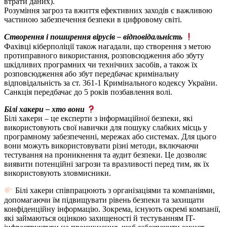
втрати даних).
Розуміння загроз та вжиття ефективних заходів є важливою
частиною забезпечення безпеки в цифровому світі.
Створення і поширення вірусів – відповідальність
Фахівці кіберполіції також нагадали, що створення з метою
протиправного використання, розповсюдження або збуту
шкідливих програмних чи технічних засобів, а також їх
розповсюдження або збут передбачає кримінальну
відповідальність за ст. 361-1 Кримінального кодексу України.
Санкція передбачає до 5 років позбавлення волі.
Білі хакери – хто вони
Білі хакери – це експерти з інформаційної безпеки, які
використовують свої навички для пошуку слабких місць у
програмному забезпеченні, мережах або системах. Для цього
вони можуть використовувати різні методи, включаючи
тестування на проникнення та аудит безпеки. Це дозволяє
виявити потенційні загрози та вразливості перед тим, як їх
використовують зловмисники.
Білі хакери співпрацюють з організаціями та компаніями,
допомагаючи їм підвищувати рівень безпеки та захищати
конфіденційну інформацію. Зокрема, існують окремі компанії,
які займаються оцінкою захищеності й тестуванням IT-