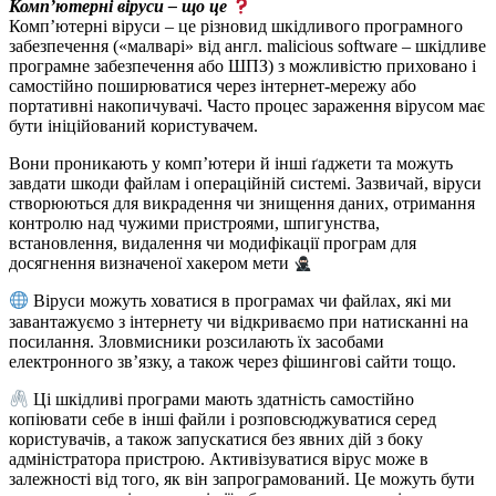
Комп’ютерні віруси – що це
Комп’ютерні віруси – це різновид шкідливого програмного
забезпечення («малварі» від англ. malicious software – шкідливе
програмне забезпечення або ШПЗ) з можливістю приховано і
самостійно поширюватися через інтернет-мережу або
портативні накопичувачі. Часто процес зараження вірусом має
бути ініційований користувачем.
Вони проникають у комп’ютери й інші ґаджети та можуть
завдати шкоди файлам і операційній системі. Зазвичай, віруси
створюються для викрадення чи знищення даних, отримання
контролю над чужими пристроями, шпигунства,
встановлення, видалення чи модифікації програм для
досягнення визначеної хакером мети
Віруси можуть ховатися в програмах чи файлах, які ми
завантажуємо з інтернету чи відкриваємо при натисканні на
посилання. Зловмисники розсилають їх засобами
електронного зв’язку, а також через фішингові сайти тощо.
Ці шкідливі програми мають здатність самостійно
копіювати себе в інші файли і розповсюджуватися серед
користувачів, а також запускатися без явних дій з боку
адміністратора пристрою. Активізуватися вірус може в
залежності від того, як він запрограмований. Це можуть бути