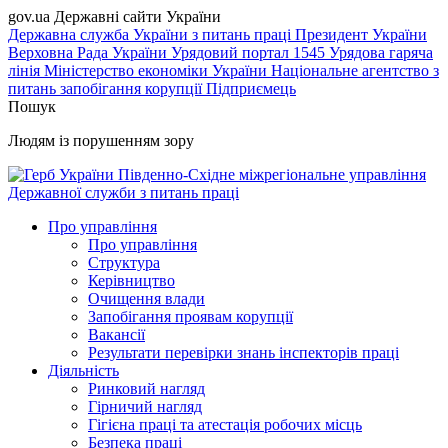
gov.ua
Державні сайти України
Державна служба України з питань праці
Президент України
Верховна Рада України
Урядовий портал
1545 Урядова гаряча
лінія
Міністерство економіки України
Національне агентство з
питань запобігання корупції
Підприємець
Пошук
Людям із порушенням зору
Південно-Східне міжрегіональне управління
Державної служби з питань праці
Про управління
Про управління
Структура
Керівництво
Очищення влади
Запобігання проявам корупції
Вакансії
Результати перевірки знань інспекторів праці
Діяльність
Ринковий нагляд
Гірничий нагляд
Гігієна праці та атестація робочих місць
Безпека праці