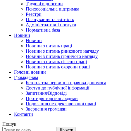
Трудові відносини
Психосоціальна підтримка
Реєстри
Планування та звітність
Адміністративні послуги
Нормативна база
Новини
Новини
Новини з питань праці
Новини з питань ринкового нагляду
Новини з питань гірничого нагляду
Новини з питань гігієни праці
Новини з питань охорони праці
Головні новини
Громадянам
Безоплатна первинна правова допомога
Доступ до публічної інформації
Запитання/Відповіді
Протидія торгівлі людьми
Подолання незадекларованої праці
Звернення громадян
Контакти
Пошук