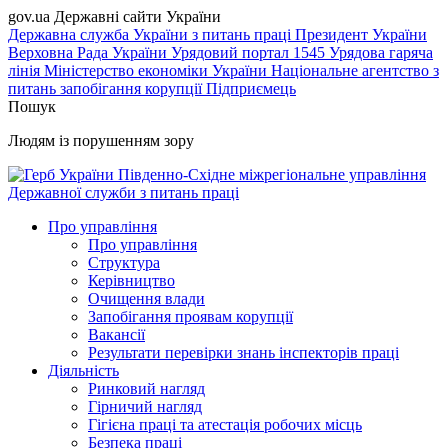
gov.ua
Державні сайти України
Державна служба України з питань праці
Президент України
Верховна Рада України
Урядовий портал
1545 Урядова гаряча
лінія
Міністерство економіки України
Національне агентство з
питань запобігання корупції
Підприємець
Пошук
Людям із порушенням зору
Південно-Східне міжрегіональне управління
Державної служби з питань праці
Про управління
Про управління
Структура
Керівництво
Очищення влади
Запобігання проявам корупції
Вакансії
Результати перевірки знань інспекторів праці
Діяльність
Ринковий нагляд
Гірничий нагляд
Гігієна праці та атестація робочих місць
Безпека праці