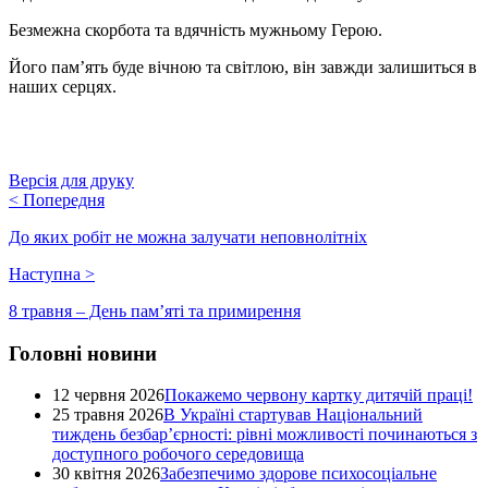
Безмежна скорбота та вдячність мужньому Герою.
Його пам’ять буде вічною та світлою, він завжди залишиться в
наших серцях.
Версія для друку
<
Попередня
До яких робіт не можна залучати неповнолітніх
Наступна
>
8 травня – День пам’яті та примирення
Головні новини
12 червня 2026
Покажемо червону картку дитячій праці!
25 травня 2026
В Україні стартував Національний
тиждень безбар’єрності: рівні можливості починаються з
доступного робочого середовища
30 квітня 2026
Забезпечимо здорове психосоціальне