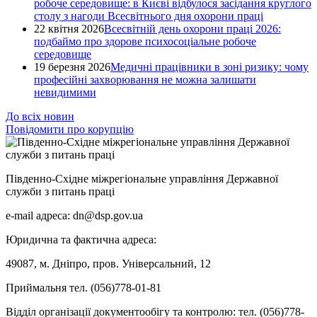
робоче середовище: в Києві відбулося засідання круглого
столу з нагоди Всесвітнього дня охорони праці
22 квітня 2026
Всесвітній день охорони праці 2026:
подбаймо про здорове психосоціальне робоче
середовище
19 березня 2026
Медичні працівники в зоні ризику: чому
професійні захворювання не можна залишати
невидимими
До всіх новин
Повідомити про корупцію
Південно-Східне міжрегіональне управління Державної
служби з питань праці
e-mail адреса: dn@dsp.gov.ua
Юридична та фактична адреса:
49087, м. Дніпро, пров. Універсальний, 12
Приймальня тел. (056)778-01-81
Відділ організації документообігу та контролю: тел. (056)778-