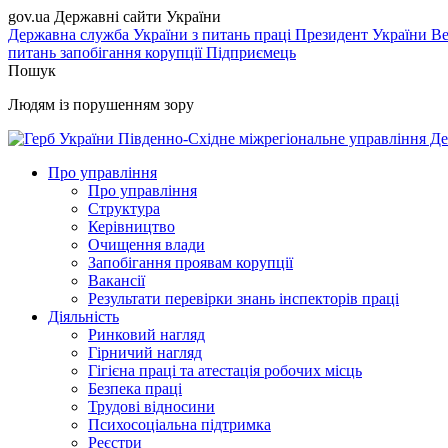
gov.ua
Державні сайти України
Державна служба України з питань праці
Президент України
Ве
питань запобігання корупції
Підприємець
Пошук
Людям із порушенням зору
Південно-Східне міжрегіональне управління Де
Про управління
Про управління
Структура
Керівництво
Очищення влади
Запобігання проявам корупції
Вакансії
Результати перевірки знань інспекторів праці
Діяльність
Ринковий нагляд
Гірничий нагляд
Гігієна праці та атестація робочих місць
Безпека праці
Трудові відносини
Психосоціальна підтримка
Реєстри