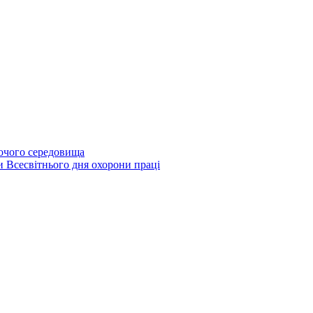
бочого середовища
и Всесвітнього дня охорони праці