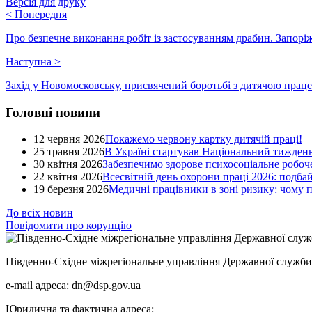
Версія для друку
<
Попередня
Про безпечне виконання робіт із застосуванням драбин. Запорі
Наступна
>
Захід у Новомосковську, присвячений боротьбі з дитячою пра
Головні новини
12 червня 2026
Покажемо червону картку дитячій праці!
25 травня 2026
В Україні стартував Національний тиждень
30 квітня 2026
Забезпечимо здорове психосоціальне робоче
22 квітня 2026
Всесвітній день охорони праці 2026: подба
19 березня 2026
Медичні працівники в зоні ризику: чому
До всіх новин
Повідомити про корупцію
Південно-Східне міжрегіональне управління Державної служби 
e-mail адреса: dn@dsp.gov.ua
Юридична та фактична адреса: