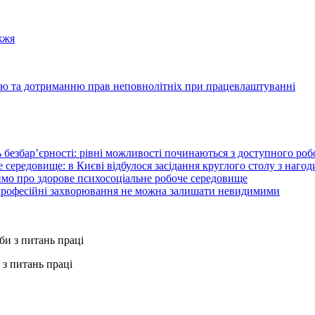
жжя
цею та дотриманню прав неповнолітніх при працевлаштуванні
 безбар’єрності: рівні можливості починаються з доступного ро
 середовище: в Києві відбулося засідання круглого столу з нагод
ймо про здорове психосоціальне робоче середовище
 професійні захворювання не можна залишати невидимими
з питань праці