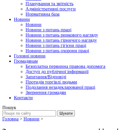
Планування та звітність
Адміністративні послуги
Нормативна база
Новини
Новини
Новини з питань праці
Новини з питань ринкового нагляду
Новини з питань гірничого нагляду
Новини з питань гігієни праці
Новини з питань охорони праці
Головні новини
Громадянам
Безоплатна первинна правова допомога
Доступ до публічної інформації
Запитання/Відповіді
Протидія торгівлі людьми
Подолання незадекларованої праці
Звернення громадян
Контакти
Пошук
Головна
>
Новини
>