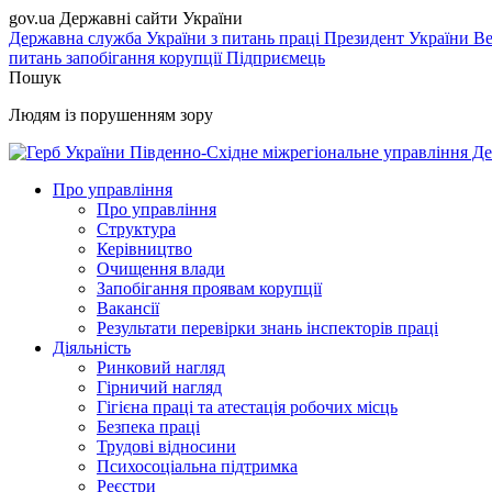
gov.ua
Державні сайти України
Державна служба України з питань праці
Президент України
Ве
питань запобігання корупції
Підприємець
Пошук
Людям із порушенням зору
Південно-Східне міжрегіональне управління Де
Про управління
Про управління
Структура
Керівництво
Очищення влади
Запобігання проявам корупції
Вакансії
Результати перевірки знань інспекторів праці
Діяльність
Ринковий нагляд
Гірничий нагляд
Гігієна праці та атестація робочих місць
Безпека праці
Трудові відносини
Психосоціальна підтримка
Реєстри