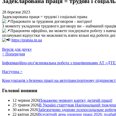
Задекларована праця = трудові і соціаль
28 березня 2023
Задекларована праця = трудові і соціальні права
Працювати за трудовим договором – вигідно!
З моменту укладення трудового договору ви – найманий працівни
Працюючи офіційно, ви можете поєднувати роботу з навчанн
оплачувані відпустки чи можливість взяти вільні від роботи дні 
https://pratsia.in.ua
Версія для друку
<
Попередня
Інформаційно-роз’яснювальна робота з працівниками АТ «ДТ
Наступна
>
Консультація з безпеки праці на автотранспортному підприємст
Головні новини
12 червня 2026
Покажемо червону картку дитячій праці!
25 травня 2026
В Україні стартував Національний тиждень
30 квітня 2026
Забезпечимо здорове психосоціальне робоче
22 квітня 2026
Всесвітній день охорони праці 2026: подба