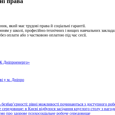
ні права
к, який має трудові права й соціальні гарантії.
ям у школі, професійно-технічних і вищих навчальних закладах, 
без оплати або з частковою оплатою під час сесії.
ЕК Дніпроенерго»
ві у м. Дніпро
 безбар’єрності: рівні можливості починаються з доступного ро
 середовище: в Києві відбулося засідання круглого столу з нагод
ймо про здорове психосоціальне робоче середовище