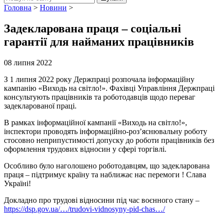
Головна
>
Новини
>
Задекларована праця – соціальні
гарантії для найманих працівників
08 липня 2022
З 1 липня
2022
року Держпраці розпочала інформаційну
кампанію «Виходь на світло!». Фахівці Управління Держпраці
консультують працівників та роботодавців щодо переваг
задекларованої праці.
В рамках інформаційної кампанії «Виходь на світло!»,
інспектори проводять інформаційно-роз’яснювальну роботу
стосовно неприпустимості допуску до роботи працівників без
оформлення трудових відносин у сфері торгівлі.
Особливо було наголошено роботодавцям, що задекларована
праця – підтримує країну та наближає нас перемоги ! Слава
Україні!
Докладно про трудові відносини під час воєнного стану –
https://dsp.gov.ua/…/trudovi-vidnosyny-pid-chas…/