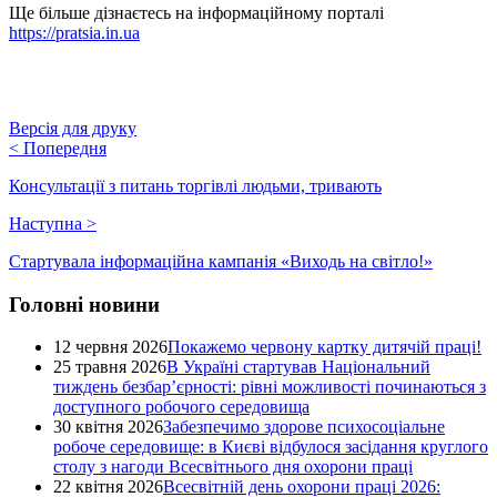
Ще більше дізнаєтесь на інформаційному порталі
https://pratsia.in.ua
Версія для друку
<
Попередня
Консультації з питань торгівлі людьми, тривають
Наступна
>
Стартувала інформаційна кампанія «Виходь на світло!»
Головні новини
12 червня 2026
Покажемо червону картку дитячій праці!
25 травня 2026
В Україні стартував Національний
тиждень безбар’єрності: рівні можливості починаються з
доступного робочого середовища
30 квітня 2026
Забезпечимо здорове психосоціальне
робоче середовище: в Києві відбулося засідання круглого
столу з нагоди Всесвітнього дня охорони праці
22 квітня 2026
Всесвітній день охорони праці 2026: