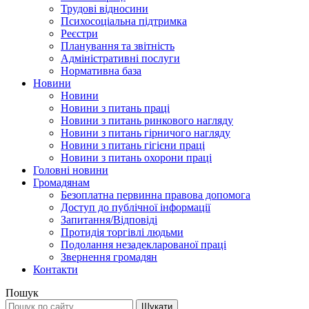
Трудові відносини
Психосоціальна підтримка
Реєстри
Планування та звітність
Адміністративні послуги
Нормативна база
Новини
Новини
Новини з питань праці
Новини з питань ринкового нагляду
Новини з питань гірничого нагляду
Новини з питань гігієни праці
Новини з питань охорони праці
Головні новини
Громадянам
Безоплатна первинна правова допомога
Доступ до публічної інформації
Запитання/Відповіді
Протидія торгівлі людьми
Подолання незадекларованої праці
Звернення громадян
Контакти
Пошук