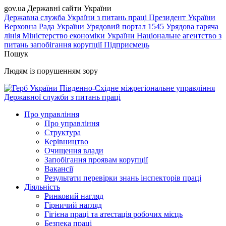
gov.ua
Державні сайти України
Державна служба України з питань праці
Президент України
Верховна Рада України
Урядовий портал
1545 Урядова гаряча
лінія
Міністерство економіки України
Національне агентство з
питань запобігання корупції
Підприємець
Пошук
Людям із порушенням зору
Південно-Східне міжрегіональне управління
Державної служби з питань праці
Про управління
Про управління
Структура
Керівництво
Очищення влади
Запобігання проявам корупції
Вакансії
Результати перевірки знань інспекторів праці
Діяльність
Ринковий нагляд
Гірничий нагляд
Гігієна праці та атестація робочих місць
Безпека праці