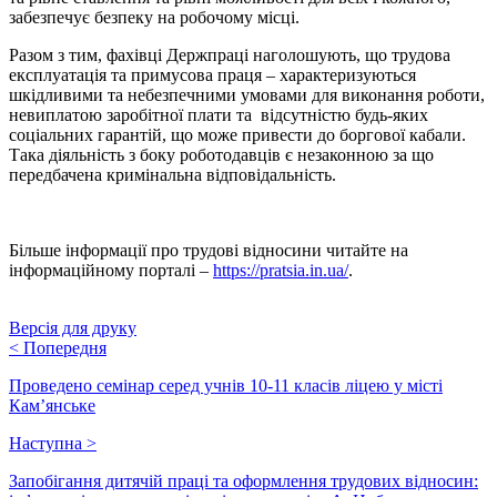
забезпечує безпеку на робочому місці.
Разом з тим, фахівці Держпраці наголошують, що трудова
експлуатація та примусова праця – характеризуються
шкідливими та небезпечними умовами для виконання роботи,
невиплатою заробітної плати та відсутністю будь-яких
соціальних гарантій, що може привести до боргової кабали.
Така діяльність з боку роботодавців є незаконною за що
передбачена кримінальна відповідальність.
Більше інформації про трудові відносини читайте на
інформаційному порталі –
https://pratsia.in.ua/
.
Версія для друку
<
Попередня
Проведено семінар серед учнів 10-11 класів ліцею у місті
Кам’янське
Наступна
>
Запобігання дитячій праці та оформлення трудових відносин: