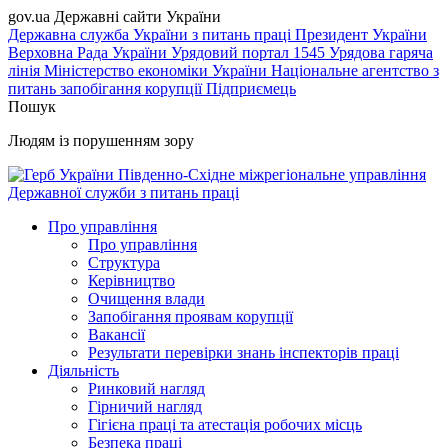
gov.ua
Державні сайти України
Державна служба України з питань праці
Президент України
Верховна Рада України
Урядовий портал
1545 Урядова гаряча
лінія
Міністерство економіки України
Національне агентство з
питань запобігання корупції
Підприємець
Пошук
Людям із порушенням зору
Південно-Східне міжрегіональне управління
Державної служби з питань праці
Про управління
Про управління
Структура
Керівництво
Очищення влади
Запобігання проявам корупції
Вакансії
Результати перевірки знань інспекторів праці
Діяльність
Ринковий нагляд
Гірничий нагляд
Гігієна праці та атестація робочих місць
Безпека праці