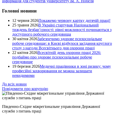
інформація для студентів університету ім. А. Нобеля
Головні новини
12 червня 2026
Покажемо червону картку дитячій праці!
25 травня 2026
В Україні стартував Національний
тиждень безбар’єрності: рівні можливості починаються з
доступного робочого середовища
30 квітня 2026
Забезпечимо здорове психосоціальне
робоче середовище: в Києві відбулося засідання круглого
столу з нагоди Всесвітнього дня охорони праці
22 квітня 2026
Всесвітній день охорони праці 2026:
подбаймо про здорове психосоціальне робоче
середовище
19 березня 2026
Медичні працівники в зоні ризику: чому
професійні захворювання не можна залишати
невидимими
До всіх новин
Повідомити про корупцію
Південно-Східне міжрегіональне управління Державної
служби з питань праці