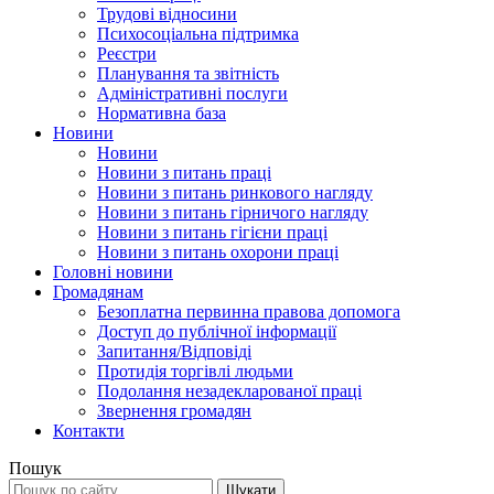
Трудові відносини
Психосоціальна підтримка
Реєстри
Планування та звітність
Адміністративні послуги
Нормативна база
Новини
Новини
Новини з питань праці
Новини з питань ринкового нагляду
Новини з питань гірничого нагляду
Новини з питань гігієни праці
Новини з питань охорони праці
Головні новини
Громадянам
Безоплатна первинна правова допомога
Доступ до публічної інформації
Запитання/Відповіді
Протидія торгівлі людьми
Подолання незадекларованої праці
Звернення громадян
Контакти
Пошук