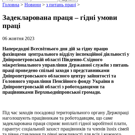
Головна
>
Новини
>
з питань праці
>
Задекларована праця – гідні умови
праці
06 жовтня 2023
Напередодні Всесвітнього дня дій за гідну працю
фахівцями центрального відділу інспекційної діяльності у
Дніпропетровській області Південно-Східного
міжрегіонального управління Державної служби з питань
праці проведено спільні заходи з представниками
Дніпропетровського обласного центру зайнятості та
Головного управління Пенсійного фонду України в
Дніпропетровській області з роботодавцями та
працівниками Верхньодніпровської громади.
Під час заходів посадовці територіального органу Держпраці
наголошують працівникам та роботодавцям, що саме
задекларована праця сприяє виплаті гідної заробітної плати,
гарантує соціальний захист працівників та членів їхніх сімей
та рівне ставлення та рівні можливості для всіх і кожного,