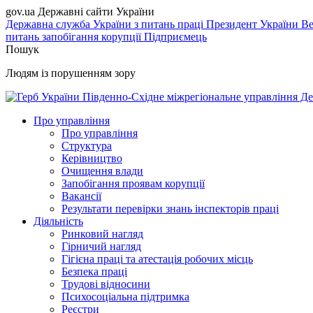
gov.ua
Державні сайти України
Державна служба України з питань праці
Президент України
Ве
питань запобігання корупції
Підприємець
Пошук
Людям із порушенням зору
Південно-Східне міжрегіональне управління Де
Про управління
Про управління
Структура
Керівництво
Очищення влади
Запобігання проявам корупції
Вакансії
Результати перевірки знань інспекторів праці
Діяльність
Ринковий нагляд
Гірничий нагляд
Гігієна праці та атестація робочих місць
Безпека праці
Трудові відносини
Психосоціальна підтримка
Реєстри