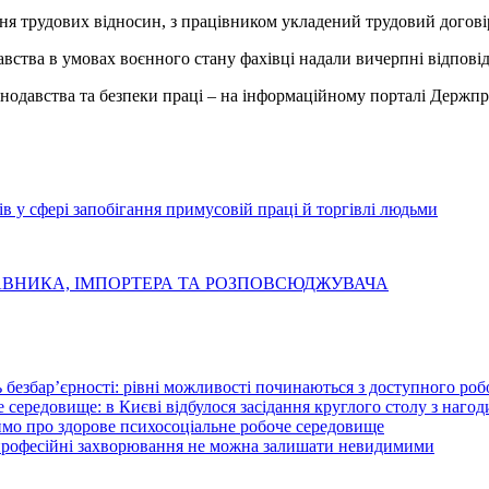
ня трудових відносин, з працівником укладений трудовий догові
вства в умовах воєнного стану фахівці надали вичерпні відповід
онодавства та безпеки праці – на інформаційному порталі Держп
ів у сфері запобігання примусовій праці й торгівлі людьми
ВНИКА, ІМПОРТЕРА ТА РОЗПОВСЮДЖУВАЧА
 безбар’єрності: рівні можливості починаються з доступного ро
 середовище: в Києві відбулося засідання круглого столу з нагод
ймо про здорове психосоціальне робоче середовище
 професійні захворювання не можна залишати невидимими