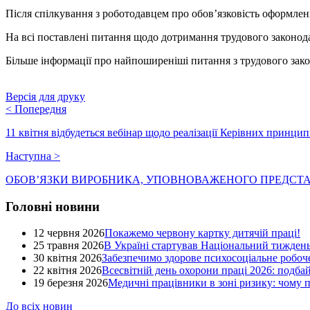
Після спілкування з роботодавцем про обов’язковість оформлен
На всі поставлені питання щодо дотримання трудового законода
Більше інформації про найпоширеніші питання з трудового зак
Версія для друку
<
Попередня
11 квітня відбудеться вебінар щодо реалізації Керівних принцип
Наступна
>
ОБОВ’ЯЗКИ ВИРОБНИКА, УПОВНОВАЖЕНОГО ПРЕДСТА
Головні новини
12 червня 2026
Покажемо червону картку дитячій праці!
25 травня 2026
В Україні стартував Національний тиждень
30 квітня 2026
Забезпечимо здорове психосоціальне робоче
22 квітня 2026
Всесвітній день охорони праці 2026: подба
19 березня 2026
Медичні працівники в зоні ризику: чому
До всіх новин