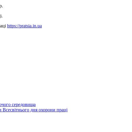
р.
і.
раці
https://pratsia.in.ua
бочого середовища
и Всесвітнього дня охорони праці