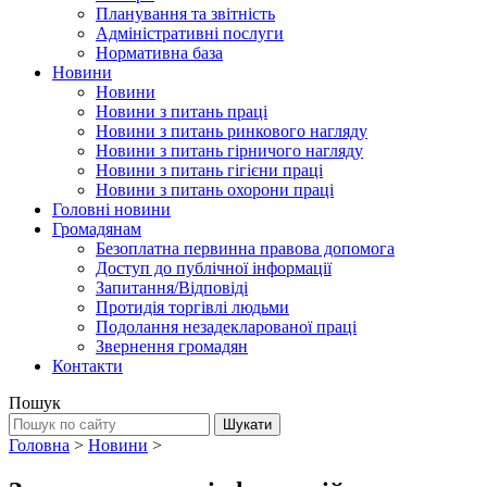
Планування та звітність
Адміністративні послуги
Нормативна база
Новини
Новини
Новини з питань праці
Новини з питань ринкового нагляду
Новини з питань гірничого нагляду
Новини з питань гігієни праці
Новини з питань охорони праці
Головні новини
Громадянам
Безоплатна первинна правова допомога
Доступ до публічної інформації
Запитання/Відповіді
Протидія торгівлі людьми
Подолання незадекларованої праці
Звернення громадян
Контакти
Пошук
Головна
>
Новини
>