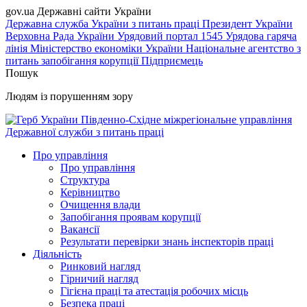
gov.ua
Державні сайти України
Державна служба України з питань праці
Президент України
Верховна Рада України
Урядовий портал
1545 Урядова гаряча
лінія
Міністерство економіки України
Національне агентство з
питань запобігання корупції
Підприємець
Пошук
Людям із порушенням зору
Південно-Східне міжрегіональне управління
Державної служби з питань праці
Про управління
Про управління
Структура
Керівництво
Очищення влади
Запобігання проявам корупції
Вакансії
Результати перевірки знань інспекторів праці
Діяльність
Ринковий нагляд
Гірничий нагляд
Гігієна праці та атестація робочих місць
Безпека праці