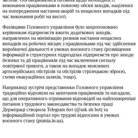
виконання працівниками в повному обсязі заходів, націлених
на попередження настання аварій та нещасних випадків під
час виконання робіт на висоті.
Фахівцями Головного управління було запропоновано
керівникам підприємств вжити додаткових заходів,
направлених на мінімізацію ризиків настання нещасних
випадків на робочих місцях з працівниками під час здійснення
виробничої діяльності в умовах воєнного стану (розміщення
інформації в структурних підрозділах підприємств про заходи
безпеки та дії працівників під час включення сигналу
повітряної тривоги, а також на випадок можливих
артилерійських обстрілів та обстрілів стрілецькою зброєю,
схеми евакуаційних шляхів, тощо).
Наприкінці зустрічі представники Головного управління
традиційно відповіли на запитання працівників та нагадали,
що для оперативного отримання відповідей на найпоширеніші
питання з трудового законодавства та безпеки праці
Держпраці створила Telegram бот (@ask sls bot) та
інформаційний портал про трудові відносини в умовах
воєнного стану (pratsia.in.ua).