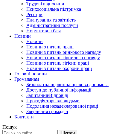
Трудові відносини
Психосоціальна підтримка
Реєстри
Планування та звітність
Адміністративні послуги
Нормативна база
Новини
Новини
Новини з питань праці
Новини з питань ринкового нагляду
Новини з питань гірничого нагляду
Новини з питань гігієни праці
Новини з питань охорони праці
Головні новини
Громадянам
Безоплатна первинна правова допомога
Доступ до публічної інформації
Запитання/Відповіді
Протидія торгівлі людьми
Подолання незадекларованої праці
Звернення громадян
Контакти
Пошук