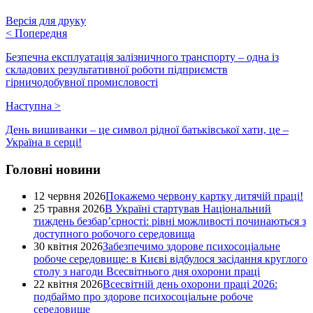
Версія для друку
<
Попередня
Безпечна експлуатація залізничного транспорту – одна із
складових результативної роботи підприємств
гірничодобувної промисловості
Наступна
>
День вишиванки – це символ рідної батьківської хати, це –
Україна в серці!
Головні новини
12 червня 2026
Покажемо червону картку дитячій праці!
25 травня 2026
В Україні стартував Національний
тиждень безбар’єрності: рівні можливості починаються з
доступного робочого середовища
30 квітня 2026
Забезпечимо здорове психосоціальне
робоче середовище: в Києві відбулося засідання круглого
столу з нагоди Всесвітнього дня охорони праці
22 квітня 2026
Всесвітній день охорони праці 2026:
подбаймо про здорове психосоціальне робоче
середовище