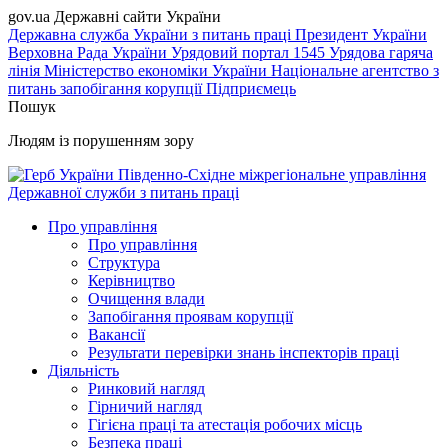
gov.ua
Державні сайти України
Державна служба України з питань праці
Президент України
Верховна Рада України
Урядовий портал
1545 Урядова гаряча
лінія
Міністерство економіки України
Національне агентство з
питань запобігання корупції
Підприємець
Пошук
Людям із порушенням зору
Південно-Східне міжрегіональне управління
Державної служби з питань праці
Про управління
Про управління
Структура
Керівництво
Очищення влади
Запобігання проявам корупції
Вакансії
Результати перевірки знань інспекторів праці
Діяльність
Ринковий нагляд
Гірничий нагляд
Гігієна праці та атестація робочих місць
Безпека праці