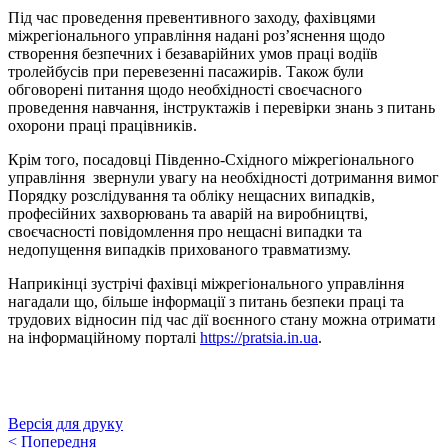
Під час проведення превентивного заходу, фахівцями
міжрегіонального управління надані роз’яснення щодо
створення безпечних і безаварійних умов праці водіїв
тролейбусів при перевезенні пасажирів. Також були
обговорені питання щодо необхідності своєчасного
проведення навчання, інструктажів і перевірки знань з питань
охорони праці працівників.
Крім того, посадовці Південно-Східного міжрегіонального
управління звернули увагу на необхідності дотримання вимог
Порядку розслідування та обліку нещасних випадків,
професійних захворювань та аварій на виробництві,
своєчасності повідомлення про нещасні випадки та
недопущення випадків прихованого травматизму.
Наприкінці зустрічі фахівці міжрегіонального управління
нагадали що, більше інформації з питань безпеки праці та
трудових відносин під час дії воєнного стану можна отримати
на інформаційному порталі
https://pratsia.in.ua
.
Версія для друку
<
Попередня