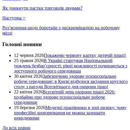
Як уникнути пастки торговців людьми?
Наступна
>
Роз’яснення щодо боротьби з дискримінацією на робочому
місці
Головні новини
12 червня 2026
Покажемо червону картку дитячій праці!
25 травня 2026
В Україні стартував Національний
тиждень безбар’єрності: рівні можливості починаються з
доступного робочого середовища
30 квітня 2026
Забезпечимо здорове психосоціальне
робоче середовище: в Києві відбулося засідання круглого
столу з нагоди Всесвітнього дня охорони праці
22 квітня 2026
Всесвітній день охорони праці 2026:
подбаймо про здорове психосоціальне робоче
середовище
19 березня 2026
Медичні працівники в зоні ризику: чому
професійні захворювання не можна залишати
невидимими
До всіх новин