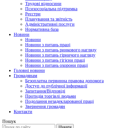
Трудові відносини
Психосоціальна підтримка
Реєстри
Планування та звітність
Адміністративні послуги
Нормативна база
Новини
Новини
Новини з питань праці
Новини з питань ринкового нагляду
Новини з питань гірничого нагляду
Новини з питань гігієни праці
Новини з питань охорони праці
Головні новини
Громадянам
Безоплатна первинна правова допомога
Доступ до публічної інформації
Запитання/Відповіді
Протидія торгівлі людьми
Подолання незадекларованої праці
Звернення громадян
Контакти
Пошук