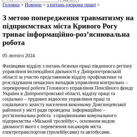
Головна
>
Новини
>
з питань охорони праці
>
З метою попередження травматизму на
підприємствах міста Кривого Рогу
триває інформаційно-роз’яснювальна
робота
05 лютого 2024
Фахівцями відділу з питань безпеки праці південного регіону
управління інспекційної діяльності у Дніпропетровській
області за участю представників відділу профілактики та
розслідування нещасних випадків управління контрольно –
перевірочної роботи Головного управління Пенсійного фонду
України в Дніпропетровської області, відділу праці та
соціально – трудових відносин управління праці та
соціального захисту населення виконкому Довгинцевської
районної у місті ради проведена інформаційно –
роз’яснювальна робота з працівниками комунального
підприємства «Міський тролейбус», основним видом
діяльності якого є перевезення пасажирів міста
електротранспортом (тролейбусами) та автобусами.