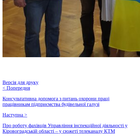
Версія для друку
<
Попередня
Консультативна допомога з питань охорони праці
працівникам підприємства будівельної галузі
Наступна
>
Про роботу фахівців Управління інспекційної діяльності у
Кіровоградській області – у сюжеті телеканалу КТМ