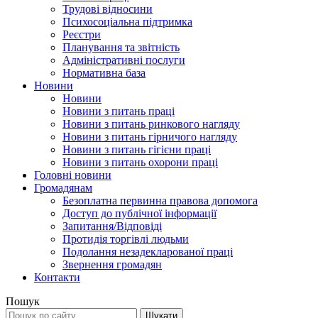
Трудові відносини
Психосоціальна підтримка
Реєстри
Планування та звітність
Адміністративні послуги
Нормативна база
Новини
Новини
Новини з питань праці
Новини з питань ринкового нагляду
Новини з питань гірничого нагляду
Новини з питань гігієни праці
Новини з питань охорони праці
Головні новини
Громадянам
Безоплатна первинна правова допомога
Доступ до публічної інформації
Запитання/Відповіді
Протидія торгівлі людьми
Подолання незадекларованої праці
Звернення громадян
Контакти
Пошук