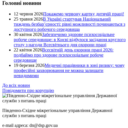
Головні новини
12 червня 2026
Покажемо червону картку дитячій праці!
25 травня 2026
В Україні стартував Національний
тиждень безбар’єрності: рівні можливості починаються з
доступного робочого середовища
30 квітня 2026
Забезпечимо здорове психосоціальне
робоче середовище: в Києві відбулося засідання круглого
столу з нагоди Всесвітнього дня охорони праці
22 квітня 2026
Всесвітній день охорони праці 2026:
подбаймо про здорове психосоціальне робоче
середовище
19 березня 2026
Медичні працівники в зоні ризику: чому
професійні захворювання не можна залишати
невидимими
До всіх новин
Повідомити про корупцію
Південно-Східне міжрегіональне управління Державної
служби з питань праці
e-mail адреса: dn@dsp.gov.ua