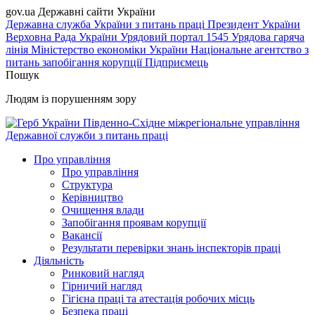
gov.ua
Державні сайти України
Державна служба України з питань праці
Президент України
Верховна Рада України
Урядовий портал
1545 Урядова гаряча
лінія
Міністерство економіки України
Національне агентство з
питань запобігання корупції
Підприємець
Пошук
Людям із порушенням зору
Південно-Східне міжрегіональне управління
Державної служби з питань праці
Про управління
Про управління
Структура
Керівництво
Очищення влади
Запобігання проявам корупції
Вакансії
Результати перевірки знань інспекторів праці
Діяльність
Ринковий нагляд
Гірничий нагляд
Гігієна праці та атестація робочих місць
Безпека праці