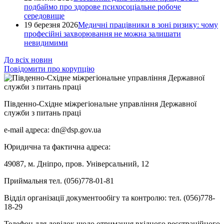
подбаймо про здорове психосоціальне робоче
середовище
19 березня 2026
Медичні працівники в зоні ризику: чому
професійні захворювання не можна залишати
невидимими
До всіх новин
Повідомити про корупцію
Південно-Східне міжрегіональне управління Державної
служби з питань праці
e-mail адреса: dn@dsp.gov.ua
Юридична та фактична адреса:
49087, м. Дніпро, пров. Універсальний, 12
Приймальня тел. (056)778-01-81
Відділ організації документообігу та контролю: тел. (056)778-
18-29
Телефон для довідок щодо отримання вхідного реєстраційного