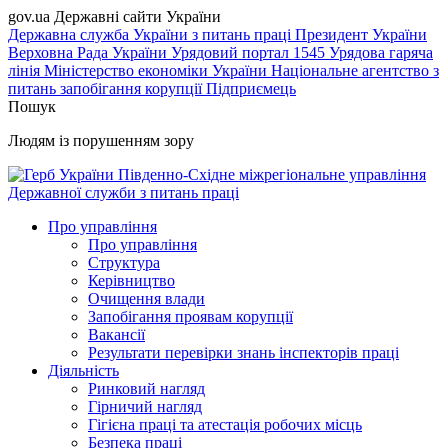
gov.ua
Державні сайти України
Державна служба України з питань праці
Президент України
Верховна Рада України
Урядовий портал
1545 Урядова гаряча
лінія
Міністерство економіки України
Національне агентство з
питань запобігання корупції
Підприємець
Пошук
Людям із порушенням зору
Південно-Східне міжрегіональне управління
Державної служби з питань праці
Про управління
Про управління
Структура
Керівництво
Очищення влади
Запобігання проявам корупції
Вакансії
Результати перевірки знань інспекторів праці
Діяльність
Ринковий нагляд
Гірничий нагляд
Гігієна праці та атестація робочих місць
Безпека праці