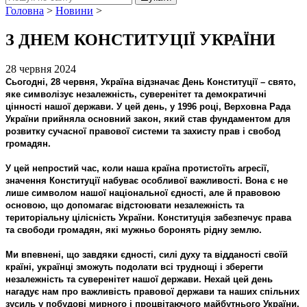
Головна
>
Новини
>
З ДНЕМ КОНСТИТУЦІЇ УКРАЇНИ
28 червня 2024
Сьогодні, 28 червня, Україна відзначає День Конституції – свято,
яке символізує незалежність, суверенітет та демократичні
цінності нашої держави. У цей день, у 1996 році, Верховна Рада
України прийняла основний закон, який став фундаментом для
розвитку сучасної правової системи та захисту прав і свобод
громадян.
У цей непростий час, коли наша країна протистоїть агресії,
значення Конституції набуває особливої важливості. Вона є не
лише символом нашої національної єдності, але й правовою
основою, що допомагає відстоювати незалежність та
територіальну цілісність України. Конституція забезпечує права
та свободи громадян, які мужньо боронять рідну землю.
Ми впевнені, що завдяки єдності, силі духу та відданості своїй
країні, українці зможуть подолати всі труднощі і зберегти
незалежність та суверенітет нашої держави. Нехай цей день
нагадує нам про важливість правової держави та наших спільних
зусиль у побудові мирного і процвітаючого майбутнього України.