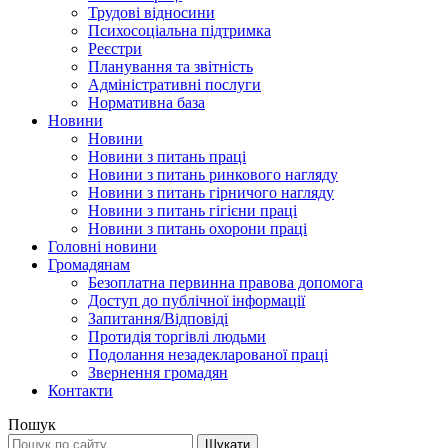
Трудові відносини
Психосоціальна підтримка
Реєстри
Планування та звітність
Адміністративні послуги
Нормативна база
Новини
Новини
Новини з питань праці
Новини з питань ринкового нагляду
Новини з питань гірничого нагляду
Новини з питань гігієни праці
Новини з питань охорони праці
Головні новини
Громадянам
Безоплатна первинна правова допомога
Доступ до публічної інформації
Запитання/Відповіді
Протидія торгівлі людьми
Подолання незадекларованої праці
Звернення громадян
Контакти
Пошук