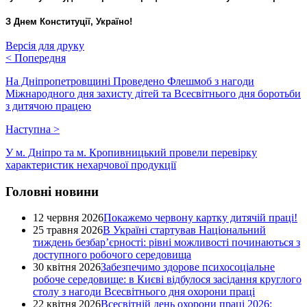
З Днем Конституції, Україно!
Версія для друку
<
Попередня
На Дніпропетровщині Проведено Флешмоб з нагоди
Міжнародного дня захисту дітей та Всесвітнього дня боротьби
з дитячою працею
Наступна
>
У м. Дніпро та м. Кропивницький провели перевірку
характеристик нехарчової продукції
Головні новини
12 червня 2026
Покажемо червону картку дитячій праці!
25 травня 2026
В Україні стартував Національний
тиждень безбар’єрності: рівні можливості починаються з
доступного робочого середовища
30 квітня 2026
Забезпечимо здорове психосоціальне
робоче середовище: в Києві відбулося засідання круглого
столу з нагоди Всесвітнього дня охорони праці
22 квітня 2026
Всесвітній день охорони праці 2026: