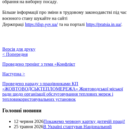
обрання на виборну посаду.
Більше інформації про зміни в трудовому законодавстві під час
воєнного стану шукайте на сайті
Держпраці
https://dsp.gov.ua/
та на порталі
https://pratsia.in.ua/
.
Версія для друку
<
Попередня
Проведено тренінг з теми «Конфлікт
Наступна
>
Проведено нараду з працівниками КП
«ЖОВТОВОДСЬКТЕПЛОМЕРЕЖА» Жовтоводської міської
ради щодо організації обслуговування теплових мереж і
тепловикористовувальних установок
Головні новини
12 червня 2026
Покажемо червону картку дитячій праці!
25 травня 2026
В Україні стартував Національний