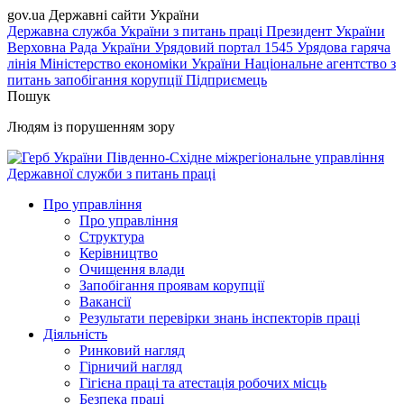
gov.ua
Державні сайти України
Державна служба України з питань праці
Президент України
Верховна Рада України
Урядовий портал
1545 Урядова гаряча
лінія
Міністерство економіки України
Національне агентство з
питань запобігання корупції
Підприємець
Пошук
Людям із порушенням зору
Південно-Східне міжрегіональне управління
Державної служби з питань праці
Про управління
Про управління
Структура
Керівництво
Очищення влади
Запобігання проявам корупції
Вакансії
Результати перевірки знань інспекторів праці
Діяльність
Ринковий нагляд
Гірничий нагляд
Гігієна праці та атестація робочих місць
Безпека праці