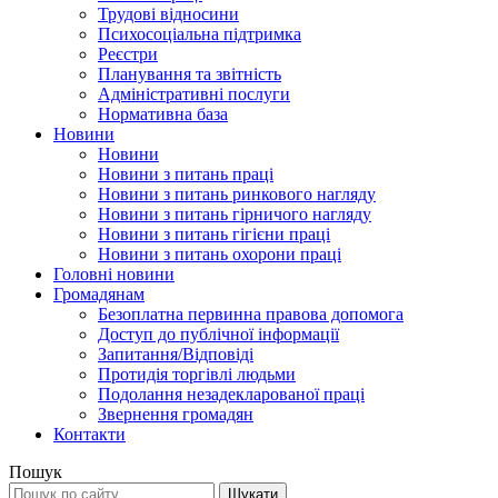
Трудові відносини
Психосоціальна підтримка
Реєстри
Планування та звітність
Адміністративні послуги
Нормативна база
Новини
Новини
Новини з питань праці
Новини з питань ринкового нагляду
Новини з питань гірничого нагляду
Новини з питань гігієни праці
Новини з питань охорони праці
Головні новини
Громадянам
Безоплатна первинна правова допомога
Доступ до публічної інформації
Запитання/Відповіді
Протидія торгівлі людьми
Подолання незадекларованої праці
Звернення громадян
Контакти
Пошук