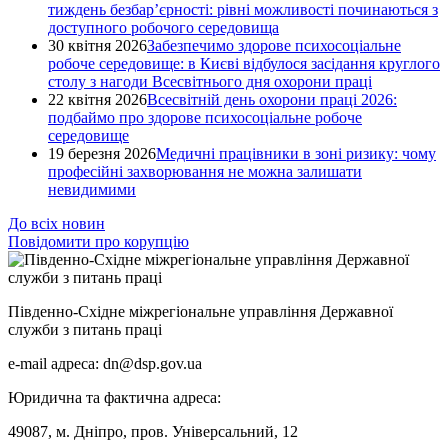
тиждень безбар’єрності: рівні можливості починаються з
доступного робочого середовища
30 квітня 2026
Забезпечимо здорове психосоціальне
робоче середовище: в Києві відбулося засідання круглого
столу з нагоди Всесвітнього дня охорони праці
22 квітня 2026
Всесвітній день охорони праці 2026:
подбаймо про здорове психосоціальне робоче
середовище
19 березня 2026
Медичні працівники в зоні ризику: чому
професійні захворювання не можна залишати
невидимими
До всіх новин
Повідомити про корупцію
Південно-Східне міжрегіональне управління Державної
служби з питань праці
e-mail адреса: dn@dsp.gov.ua
Юридична та фактична адреса:
49087, м. Дніпро, пров. Універсальний, 12