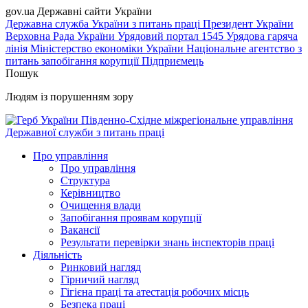
gov.ua
Державні сайти України
Державна служба України з питань праці
Президент України
Верховна Рада України
Урядовий портал
1545 Урядова гаряча
лінія
Міністерство економіки України
Національне агентство з
питань запобігання корупції
Підприємець
Пошук
Людям із порушенням зору
Південно-Східне міжрегіональне управління
Державної служби з питань праці
Про управління
Про управління
Структура
Керівництво
Очищення влади
Запобігання проявам корупції
Вакансії
Результати перевірки знань інспекторів праці
Діяльність
Ринковий нагляд
Гірничий нагляд
Гігієна праці та атестація робочих місць
Безпека праці