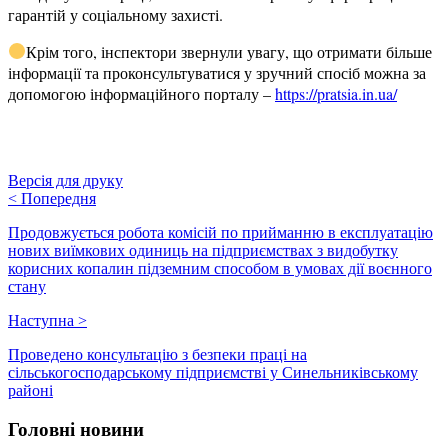
гарантій у соціальному захисті.
Крім того, інспектори звернули увагу, що отримати більше
інформації та проконсультуватися у зручний спосіб можна за
допомогою інформаційного порталу –
https://pratsia.in.ua/
Версія для друку
<
Попередня
Продовжується робота комісій по прийманню в експлуатацію
нових виїмкових одиниць на підприємствах з видобутку
корисних копалин підземним способом в умовах дії воєнного
стану
Наступна
>
Проведено консультацію з безпеки праці на
сільськогосподарському підприємстві у Синельниківському
районі
Головні новини