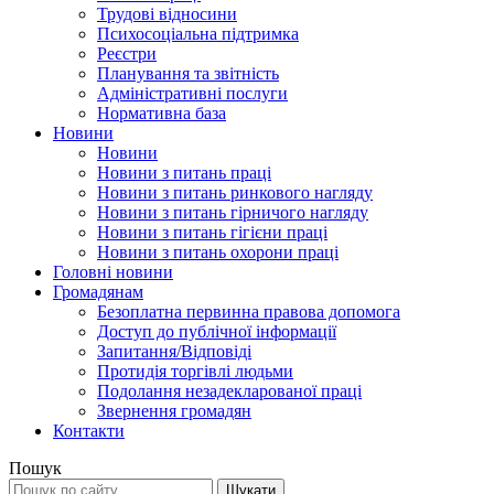
Трудові відносини
Психосоціальна підтримка
Реєстри
Планування та звітність
Адміністративні послуги
Нормативна база
Новини
Новини
Новини з питань праці
Новини з питань ринкового нагляду
Новини з питань гірничого нагляду
Новини з питань гігієни праці
Новини з питань охорони праці
Головні новини
Громадянам
Безоплатна первинна правова допомога
Доступ до публічної інформації
Запитання/Відповіді
Протидія торгівлі людьми
Подолання незадекларованої праці
Звернення громадян
Контакти
Пошук