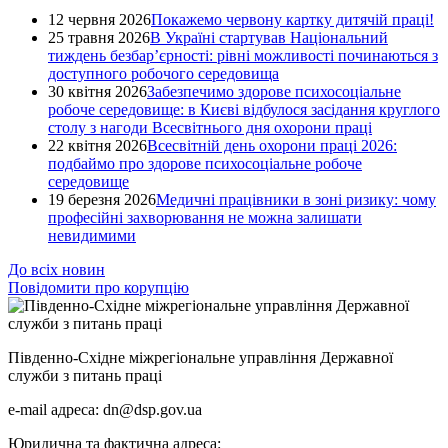
12 червня 2026
Покажемо червону картку дитячій праці!
25 травня 2026
В Україні стартував Національний
тиждень безбар’єрності: рівні можливості починаються з
доступного робочого середовища
30 квітня 2026
Забезпечимо здорове психосоціальне
робоче середовище: в Києві відбулося засідання круглого
столу з нагоди Всесвітнього дня охорони праці
22 квітня 2026
Всесвітній день охорони праці 2026:
подбаймо про здорове психосоціальне робоче
середовище
19 березня 2026
Медичні працівники в зоні ризику: чому
професійні захворювання не можна залишати
невидимими
До всіх новин
Повідомити про корупцію
Південно-Східне міжрегіональне управління Державної
служби з питань праці
e-mail адреса: dn@dsp.gov.ua
Юридична та фактична адреса: