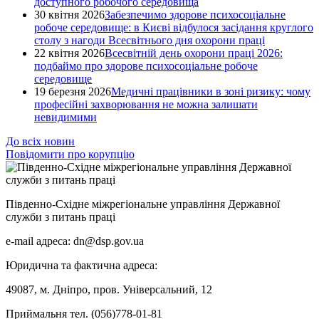
доступного робочого середовища
30 квітня 2026
Забезпечимо здорове психосоціальне
робоче середовище: в Києві відбулося засідання круглого
столу з нагоди Всесвітнього дня охорони праці
22 квітня 2026
Всесвітній день охорони праці 2026:
подбаймо про здорове психосоціальне робоче
середовище
19 березня 2026
Медичні працівники в зоні ризику: чому
професійні захворювання не можна залишати
невидимими
До всіх новин
Повідомити про корупцію
Південно-Східне міжрегіональне управління Державної
служби з питань праці
e-mail адреса: dn@dsp.gov.ua
Юридична та фактична адреса:
49087, м. Дніпро, пров. Універсальний, 12
Приймальня тел. (056)778-01-81