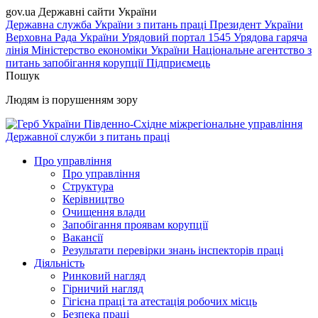
gov.ua
Державні сайти України
Державна служба України з питань праці
Президент України
Верховна Рада України
Урядовий портал
1545 Урядова гаряча
лінія
Міністерство економіки України
Національне агентство з
питань запобігання корупції
Підприємець
Пошук
Людям із порушенням зору
Південно-Східне міжрегіональне управління
Державної служби з питань праці
Про управління
Про управління
Структура
Керівництво
Очищення влади
Запобігання проявам корупції
Вакансії
Результати перевірки знань інспекторів праці
Діяльність
Ринковий нагляд
Гірничий нагляд
Гігієна праці та атестація робочих місць
Безпека праці