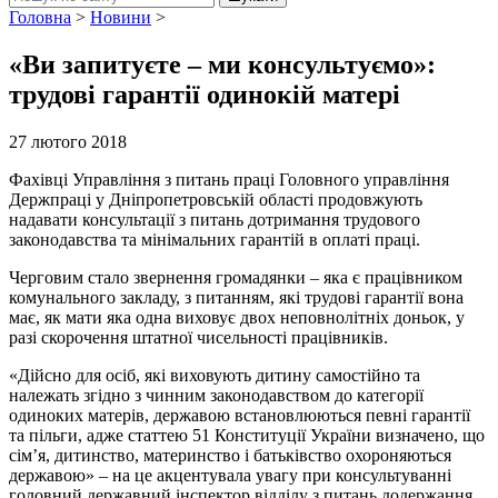
Головна
>
Новини
>
«Ви запитуєте – ми консультуємо»:
трудові гарантії одинокій матері
27 лютого 2018
Фахівці Управління з питань праці Головного управління
Держпраці у Дніпропетровській області продовжують
надавати консультації з питань дотримання трудового
законодавства та мінімальних гарантій в оплаті праці.
Черговим стало звернення громадянки – яка є працівником
комунального закладу, з питанням, які трудові гарантії вона
має, як мати яка одна виховує двох неповнолітніх доньок, у
разі скорочення штатної чисельності працівників.
«Дійсно для осіб, які виховують дитину самостійно та
належать згідно з чинним законодавством до категорії
одиноких матерів, державою встановлюються певні гарантії
та пільги, адже статтею 51 Конституції України визначено, що
сім’я, дитинство, материнство і батьківство охороняються
державою» – на це акцентувала увагу при консультуванні
головний державний інспектор відділу з питань додержання