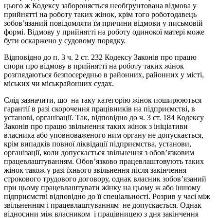
цього ж Кодексу забороняється необґрунтована відмова у
прийнятті на роботу таких жінок, крім того роботодавець
зобов’язаний повідомляти їм причини відмови у письмовій
формі. Відмову у прийнятті на роботу одинокої матері може
бути оскаржено у судовому порядку.
Відповідно до п. 3 ч. 2 ст. 232 Кодексу Законів про працю
спори про відмову в прийнятті на роботу таких жінок
розглядаються безпосередньо в районних, районних у місті,
міських чи міськрайонних судах.
Слід зазначити, що на таку категорію жінок поширюються
гарантії в разі скорочення працівників на підприємстві, в
установі, організації. Так, відповідно до ч. 3 ст. 184 Кодексу
Законів про працю звільнення таких жінок з iнiцiативи
власника або уповноваженого ним органу не допускається,
крім випадків повної ліквідації підприємства, установи,
організації, коли допускається звільнення з обов’язковим
працевлаштуванням. Обов’язково працевлаштовують таких
жінок також у разі їхнього звільнення після закінчення
строкового трудового договору, однак власник зобов’язаний
при цьому працевлаштувати жінку на цьому ж або іншому
підприємстві відповідно до її спеціальності. Розрив у часі між
звільненням і працевлаштуванням не допускається. Однак
відносини між власником і працівницею з дня закінчення