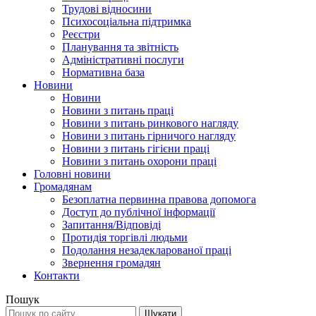
Трудові відносини
Психосоціальна підтримка
Реєстри
Планування та звітність
Адміністративні послуги
Нормативна база
Новини
Новини
Новини з питань праці
Новини з питань ринкового нагляду
Новини з питань гірничого нагляду
Новини з питань гігієни праці
Новини з питань охорони праці
Головні новини
Громадянам
Безоплатна первинна правова допомога
Доступ до публічної інформації
Запитання/Відповіді
Протидія торгівлі людьми
Подолання незадекларованої праці
Звернення громадян
Контакти
Пошук