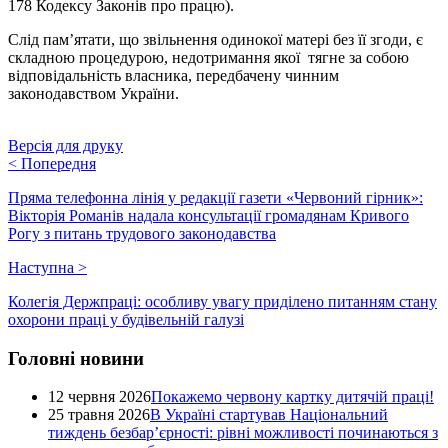
178 Кодексу Законів про працю).
Слід пам’ятати, що звільнення одинокої матері без її згоди, є
складною процедурою, недотримання якої тягне за собою
відповідальність власника, передбачену чинним
законодавством України.
Версія для друку
<
Попередня
Пряма телефонна лінія у редакції газети «Червоний гірник»:
Вікторія Романів надала консультації громадянам Кривого
Рогу з питань трудового законодавства
Наступна
>
Колегія Держпраці: особливу увагу приділено питанням стану
охорони праці у будівельній галузі
Головні новини
12 червня 2026
Покажемо червону картку дитячій праці!
25 травня 2026
В Україні стартував Національний
тиждень безбар’єрності: рівні можливості починаються з