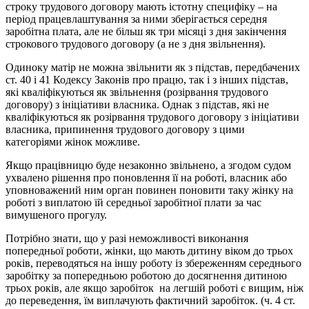
строку трудового договору мають істотну специфіку – на
період працевлаштування за ними зберігається середня
заробітна плата, але не більш як три місяці з дня закінчення
строкового трудового договору (а не з дня звільнення).
Одиноку матір не можна звільнити як з підстав, передбачених
ст. 40 i 41 Кодексу Законів про працю, так i з інших підстав,
які кваліфікуються як звільнення (розірвання трудового
договору) з iнiцiативи власника. Однак з підстав, які не
кваліфікуються як розірвання трудового договору з ініціативи
власника, припинення трудового договору з цими
категоріями жінок можливе.
Якщо працівницю буде незаконно звільнено, а згодом судом
ухвалено рішення про поновлення її на роботі, власник або
уповноважений ним орган повинен поновити таку жінку на
роботі з виплатою їй середньої заробітної плати за час
вимушеного прогулу.
Потрібно знати, що у разі неможливості виконання
попередньої роботи, жінки, що мають дитину віком до трьох
років, переводяться на іншу роботу із збереженням середнього
заробітку за попередньою роботою до досягнення дитиною
трьох років, але якщо заробіток на легшій роботі є вищим, ніж
до переведення, їм виплачують фактичний заробіток. (ч. 4 ст.