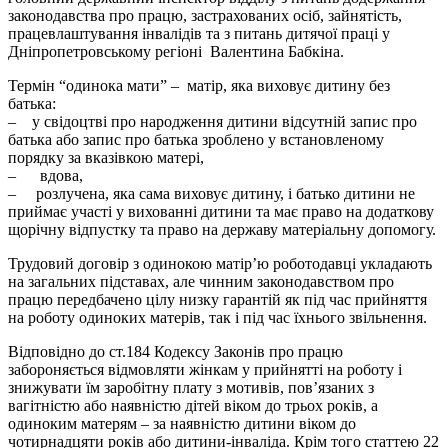
законодавства про працю, застрахованих осіб, зайнятість,
працевлаштування інвалідів та з питань дитячої праці у
Дніпропетровському регіоні Валентина Бабкіна.
Термін “одинока мати” – матір, яка виховує дитину без
батька:
– у свідоцтві про народження дитини відсутній запис про
батька або запис про батька зроблено у встановленому
порядку за вказівкою матері,
– вдова,
– розлучена, яка сама виховує дитину, і батько дитини не
приймає участі у вихованні дитини та має право на додаткову
щорічну відпустку та право на державу матеріальну допомогу.
Трудовий договір з одинокою матір’ю роботодавці укладають
на загальних підставах, але чинним законодавством про
працю передбачено цілу низку гарантій як під час прийняття
на роботу одиноких матерів, так i під час їхнього звільнення.
Відповідно до ст.184 Кодексу Законів про працю
забороняється відмовляти жінкам у прийнятті на роботу і
знижувати їм заробітну плату з мотивів, пов’язаних з
вагітністю або наявністю дітей віком до трьох років, а
одиноким матерям – за наявністю дитини віком до
чотирнадцяти років або дитини-інваліда. Крім того статтею 22