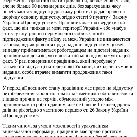
збереження заробітної плати тривалістю, визначеною у заяві,
але не більше 90 календарних днів, без зарахування часу
перебування у відпустці до стажу роботи, що дає право на
щорічну основну відпустку, згідно статті 9 пункту 4 Закону
України «Про відпустки». Працівник має підтвердити той
факт, що він «виїхав за межі території України» або «набув
статусу внутрішньо переміщеної особи». Спосіб
підтвердження факту виїзду за межі України не визначається
законом, відтак рішення щодо надання відпустки у цьому
випадку прийматиметься роботодавцем на підставі наданих
працівником доказів, які в достатній мірі підтверджують цей
факт. У разі повернення працівника, який перебуває у
зазначеній відпустці на територію України, виходячи з умов її
надання, особа втрачає вимагати продовження такої
відпустки.
У період дії воєнного стану працівник має право на відпустку
без збереження заробітної плати за сімейними обставинами та
з інших причин на термін, обумовлений угодою між
працівником та роботодавцем, але не більше 15 календарних
днів на рік згідно з частиною першою ст. 26 Закону України
«Про відпустки».
Таким чином, за умови можливості з урахуванням
вищевказаної інформації, працівник має право протягом
календарного року на отримання відпустки без збереження