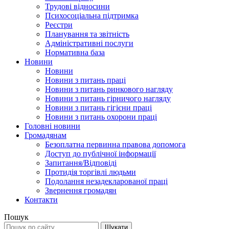
Трудові відносини
Психосоціальна підтримка
Реєстри
Планування та звітність
Адміністративні послуги
Нормативна база
Новини
Новини
Новини з питань праці
Новини з питань ринкового нагляду
Новини з питань гірничого нагляду
Новини з питань гігієни праці
Новини з питань охорони праці
Головні новини
Громадянам
Безоплатна первинна правова допомога
Доступ до публічної інформації
Запитання/Відповіді
Протидія торгівлі людьми
Подолання незадекларованої праці
Звернення громадян
Контакти
Пошук