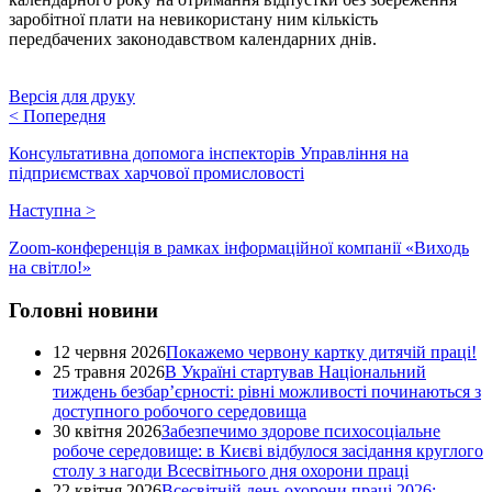
заробітної плати на невикористану ним кількість
передбачених законодавством календарних днів.
Версія для друку
<
Попередня
Консультативна допомога інспекторів Управління на
підприємствах харчової промисловості
Наступна
>
Zoom-конференція в рамках інформаційної компанії «Виходь
на світло!»
Головні новини
12 червня 2026
Покажемо червону картку дитячій праці!
25 травня 2026
В Україні стартував Національний
тиждень безбар’єрності: рівні можливості починаються з
доступного робочого середовища
30 квітня 2026
Забезпечимо здорове психосоціальне
робоче середовище: в Києві відбулося засідання круглого
столу з нагоди Всесвітнього дня охорони праці
22 квітня 2026
Всесвітній день охорони праці 2026: