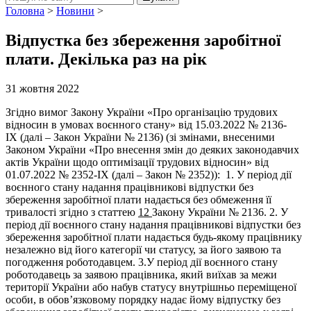
Головна
>
Новини
>
Відпустка без збереження заробітної
плати. Декілька раз на рік
31 жовтня 2022
Згідно вимог Закону України «Про організацію трудових
відносин в умовах воєнного стану» від 15.03.2022 № 2136-
IX
(далі – Закон України № 2136) (зі змінами, внесеними
Законом України «Про внесення змін до деяких законодавчих
актів України щодо оптимізації трудових відносин» від
01.07.2022 № 2352-
IX
(далі – Закон № 2352)): 1. У період дії
воєнного стану надання працівникові відпустки без
збереження заробітної плати надається без обмеження її
тривалості згідно з статтею
12
Закону України № 2136. 2. У
період дії воєнного стану надання працівникові відпустки без
збереження заробітної плати надається будь-якому працівнику
незалежно від його категорії чи статусу, за його заявою та
погодження роботодавцем. 3.У період дії воєнного стану
роботодавець за заявою працівника, який виїхав за межи
території України або набув статусу внутрішньо переміщеної
особи, в обов’язковому порядку надає йому відпустку без