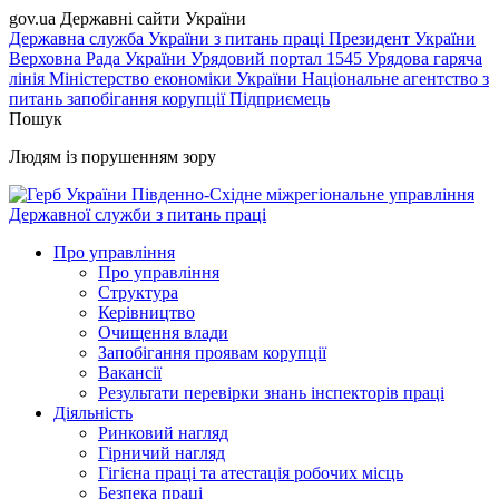
gov.ua
Державні сайти України
Державна служба України з питань праці
Президент України
Верховна Рада України
Урядовий портал
1545 Урядова гаряча
лінія
Міністерство економіки України
Національне агентство з
питань запобігання корупції
Підприємець
Пошук
Людям із порушенням зору
Південно-Східне міжрегіональне управління
Державної служби з питань праці
Про управління
Про управління
Структура
Керівництво
Очищення влади
Запобігання проявам корупції
Вакансії
Результати перевірки знань інспекторів праці
Діяльність
Ринковий нагляд
Гірничий нагляд
Гігієна праці та атестація робочих місць
Безпека праці