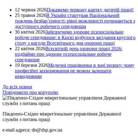
12 червня 2026
Покажемо червону картку дитячій праці!
25 травня 2026
В Україні стартував Національний
тиждень безбар’єрності: рівні можливості починаються з
доступного робочого середовища
30 квітня 2026
Забезпечимо здорове психосоціальне
робоче середовище: в Києві відбулося засідання круглого
столу з нагоди Всесвітнього дня охорони праці
22 квітня 2026
Всесвітній день охорони праці 2026:
подбаймо про здорове психосоціальне робоче
середовище
19 березня 2026
Медичні працівники в зоні ризику: чому
професійні захворювання не можна залишати
невидимими
До всіх новин
Повідомити про корупцію
Південно-Східне міжрегіональне управління Державної
служби з питань праці
e-mail адреса: dn@dsp.gov.ua