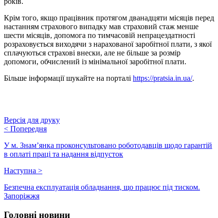
років.
Крім того, якщо працівник протягом дванадцяти місяців перед
настанням страхового випадку мав страховий стаж менше
шести місяців, допомога по тимчасовій непрацездатності
розраховується виходячи з нарахованої заробітної плати, з якої
сплачуються страхові внески, але не більше за розмір
допомоги, обчислений із мінімальної заробітної плати.
Більше інформації шукайте на порталі
https://pratsia.in.ua/
.
Версія для друку
<
Попередня
У м. Знам’янка проконсультовано роботодавців щодо гарантій
в оплаті праці та надання відпусток
Наступна
>
Безпечна експлуатація обладнання, що працює під тиском.
Запоріжжя
Головні новини