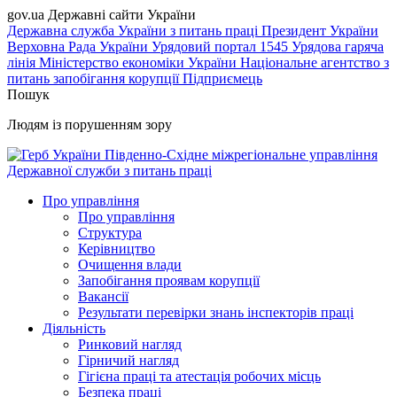
gov.ua
Державні сайти України
Державна служба України з питань праці
Президент України
Верховна Рада України
Урядовий портал
1545 Урядова гаряча
лінія
Міністерство економіки України
Національне агентство з
питань запобігання корупції
Підприємець
Пошук
Людям із порушенням зору
Південно-Східне міжрегіональне управління
Державної служби з питань праці
Про управління
Про управління
Структура
Керівництво
Очищення влади
Запобігання проявам корупції
Вакансії
Результати перевірки знань інспекторів праці
Діяльність
Ринковий нагляд
Гірничий нагляд
Гігієна праці та атестація робочих місць
Безпека праці