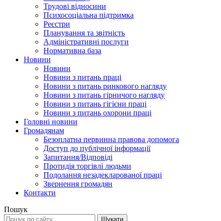
Трудові відносини
Психосоціальна підтримка
Реєстри
Планування та звітність
Адміністративні послуги
Нормативна база
Новини
Новини
Новини з питань праці
Новини з питань ринкового нагляду
Новини з питань гірничого нагляду
Новини з питань гігієни праці
Новини з питань охорони праці
Головні новини
Громадянам
Безоплатна первинна правова допомога
Доступ до публічної інформації
Запитання/Відповіді
Протидія торгівлі людьми
Подолання незадекларованої праці
Звернення громадян
Контакти
Пошук