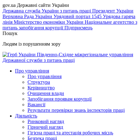
gov.ua
Державні сайти України
Державна служба України з питань праці
Президент України
Верховна Рада України
Урядовий портал
1545 Урядова гаряча
лінія
Міністерство економіки України
Національне агентство з
питань запобігання корупції
Підприємець
Пошук
Людям із порушенням зору
Південно-Східне міжрегіональне управління
Державної служби з питань праці
Про управління
Про управління
Структура
Керівництво
Очищення влади
Запобігання проявам корупції
Вакансії
Результати перевірки знань інспекторів праці
Діяльність
Ринковий нагляд
Гірничий нагляд
Гігієна праці та атестація робочих місць
Безпека праці