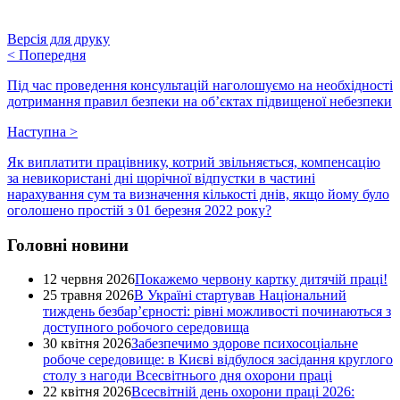
Версія для друку
<
Попередня
Під час проведення консультацій наголошуємо на необхідності
дотримання правил безпеки на об’єктах підвищеної небезпеки
Наступна
>
Як виплатити працівнику, котрий звільняється, компенсацію
за невикористані дні щорічної відпустки в частині
нарахування сум та визначення кількості днів, якщо йому було
оголошено простій з 01 березня 2022 року?
Головні новини
12 червня 2026
Покажемо червону картку дитячій праці!
25 травня 2026
В Україні стартував Національний
тиждень безбар’єрності: рівні можливості починаються з
доступного робочого середовища
30 квітня 2026
Забезпечимо здорове психосоціальне
робоче середовище: в Києві відбулося засідання круглого
столу з нагоди Всесвітнього дня охорони праці
22 квітня 2026
Всесвітній день охорони праці 2026: