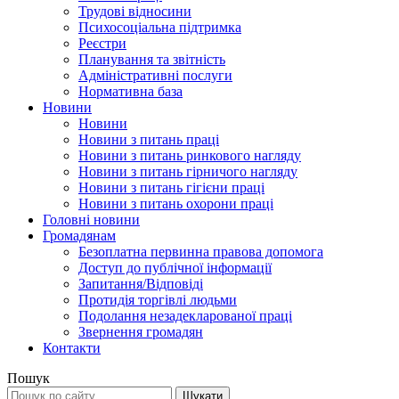
Трудові відносини
Психосоціальна підтримка
Реєстри
Планування та звітність
Адміністративні послуги
Нормативна база
Новини
Новини
Новини з питань праці
Новини з питань ринкового нагляду
Новини з питань гірничого нагляду
Новини з питань гігієни праці
Новини з питань охорони праці
Головні новини
Громадянам
Безоплатна первинна правова допомога
Доступ до публічної інформації
Запитання/Відповіді
Протидія торгівлі людьми
Подолання незадекларованої праці
Звернення громадян
Контакти
Пошук