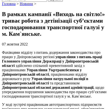
Головна
>
Новини
>
В рамках кампанії «Виходь на світло!»
триває робота з детінізації суб’єктами
господарювання транспортної галузі у
м. Кам`янське.
07 жовтня 2022
Фахівцями відділу з питань додержання законодавства про
працю у Дніпровському регіоні
управління з питань праці
Головного управління Держпраці
у Дніпропетровській
області
здійснено спільний превентивний захід з
працівниками
Управління Укртрансбезпеки у
Дніпропетровській області
, працівниками відділу
дорожнього руху
Управління патрульної поліції в
Дніпропетровській області
та представником
Дніпропетровської обласної державної адміністрації
, щодо
упередження порушення законодавства про працю суб’єктами
господарювання транспортної галузі у м. Кам`янське.
У ході зустрічі працівникам автотранспортних підприємств
роз’яснено про переваги задекларованої праці, обов’язковість