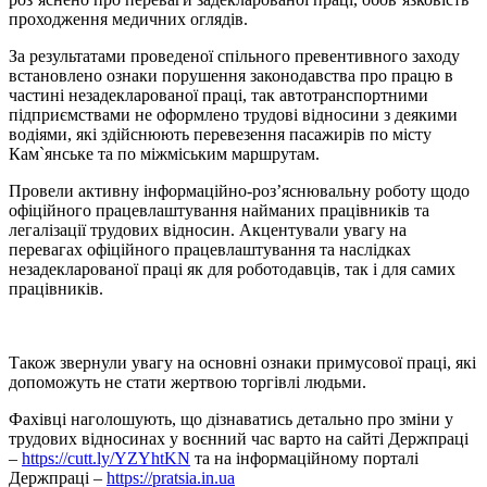
проходження медичних оглядів.
За результатами проведеної спільного превентивного заходу
встановлено ознаки порушення законодавства про працю в
частині незадекларованої праці, так автотранспортними
підприємствами не оформлено трудові відносини з деякими
водіями, які здійснюють перевезення пасажирів по місту
Кам`янське та по міжміським маршрутам.
Провели активну інформаційно-роз’яснювальну роботу щодо
офіційного працевлаштування найманих працівників та
легалізації трудових відносин. Акцентували увагу на
перевагах офіційного працевлаштування та наслідках
незадекларованої праці як для роботодавців, так і для самих
працівників.
Також звернули увагу на основні ознаки примусової праці, які
допоможуть не стати жертвою торгівлі людьми.
Фахівці наголошують, що дізнаватись детально про зміни у
трудових відносинах у воєнний час варто на сайті Держпраці
–
https://cutt.ly/YZYhtKN
та на інформаційному порталі
Держпраці –
https://pratsia.in.ua