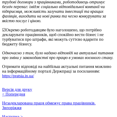
трудові договори з працівниками, роботодавець отримує
безліч переваг: імідж соціально відповідальної компанії чи
підприємця, можливість залучати інвестиції та кращих
фахівців, виходити на нові ринки та чесно конкурувати за
якістю послуг і ціною.
☑Окремо роботодавцям було наголошено, що потрібно
декларувати працівників, щоб спокійно вести бізнес і не
турбуватися про штрафи, які можуть суттєво вдарити по
бюджету бізнесу.
Одночасно з тим, було надано відповіді на актуальні питання
про зміни у законодавстві про працю в умовах воєнного стану.
Отримати відповіді на найбільш актуальні питання можливо
на інформаційному порталі Держпраці за посиланням:
https://pratsia.in.ua/
Версія для друку
<
Попередня
Незадекларована праця обмежує права працівників.
Звпоріжжя
Наступна
>