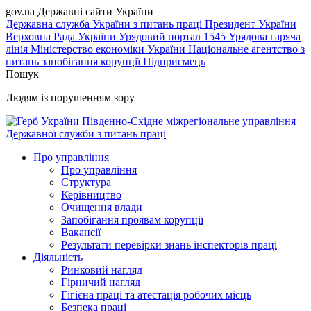
gov.ua
Державні сайти України
Державна служба України з питань праці
Президент України
Верховна Рада України
Урядовий портал
1545 Урядова гаряча
лінія
Міністерство економіки України
Національне агентство з
питань запобігання корупції
Підприємець
Пошук
Людям із порушенням зору
Південно-Східне міжрегіональне управління
Державної служби з питань праці
Про управління
Про управління
Структура
Керівництво
Очищення влади
Запобігання проявам корупції
Вакансії
Результати перевірки знань інспекторів праці
Діяльність
Ринковий нагляд
Гірничий нагляд
Гігієна праці та атестація робочих місць
Безпека праці