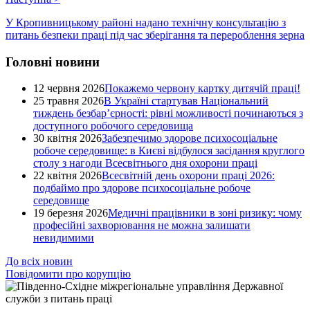
У Кропивницькому районі надано технічну консультацію з
питань безпеки праці під час зберігання та перероблення зерна
Головні новини
12 червня 2026
Покажемо червону картку дитячій праці!
25 травня 2026
В Україні стартував Національний
тиждень безбар’єрності: рівні можливості починаються з
доступного робочого середовища
30 квітня 2026
Забезпечимо здорове психосоціальне
робоче середовище: в Києві відбулося засідання круглого
столу з нагоди Всесвітнього дня охорони праці
22 квітня 2026
Всесвітній день охорони праці 2026:
подбаймо про здорове психосоціальне робоче
середовище
19 березня 2026
Медичні працівники в зоні ризику: чому
професійні захворювання не можна залишати
невидимими
До всіх новин
Повідомити про корупцію