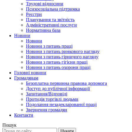
Трудові відносини
Психосоціальна підтримка
Реєстри
Планування та звітність
Адміністративні послуги
Нормативна база
Новини
Новини
Новини з питань праці
Новини з питань ринкового нагляду
Новини з питань гірничого нагляду
Новини з питань гігієни праці
Новини з питань охорони праці
Головні новини
Громадянам
Безоплатна первинна правова допомога
Доступ до публічної інформації
Запитання/Відповіді
Протидія торгівлі людьми
Подолання незадекларованої праці
Звернення громадян
Контакти
Пошук