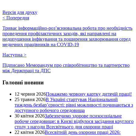
Версія для друку
<
Попередня
Триває інформаційно-роз’яснювальна робота про необхідність
проведення профілактичних заходів, які направлені на
недопущення інфікування та поширення захворювання серед
медичних працівників на COVID-19
Наступна
>
Підписано Меморандум про співробітництво та партнерство
між Держпраці та ДПС
Головні новини
12 червня 2026
Покажемо червону картку дитячій праці!
25 травня 2026
В Україні стартував Національний
тиждень безбар’єрності: рівні можливості починаються з
доступного робочого середовища
30 квітня 2026
Забезпечимо здорове психосоціальне
робоче середовище: в Києві відбулося засідання круглого
столу з нагоди Всесвітнього дня охорони праці
22 квітня 2026
Всесвітній день охорони праці 2026: