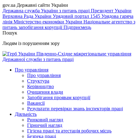
gov.ua
Державні сайти України
Державна служба України з питань праці
Президент України
Верховна Рада України
Урядовий портал
1545 Урядова гаряча
лінія
Міністерство економіки України
Національне агентство з
питань запобігання корупції
Підприємець
Пошук
Людям із порушенням зору
Південно-Східне міжрегіональне управління
Державної служби з питань праці
Про управління
Про управління
Структура
Керівництво
Очищення влади
Запобігання проявам корупції
Вакансії
Результати перевірки знань інспекторів праці
Діяльність
Ринковий нагляд
Гірничий нагляд
Гігієна праці та атестація робочих місць
Безпека праці