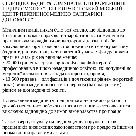
СЕЛИЩНОЇ РАДИ” та КОМУНАЛЬНЕ НЕКОМЕРЦІЙНЕ
ПІДПРИЄМСТВО “ПЕРШОТРАВЕНСЬКИЙ МІСЬКИЙ
ЦЕНТР ПЕРВИННОЇ МЕДИКО-САНІТАРНОЇ
ДОПОМОГИ”.
Медичним працівникам було роз’яснено, що відповідно до
Постанови розмір нарахованої заробітної плати медичним
працівникам закладів охорони здоров’я державної або
комунальної форми власності за повністю виконану місячну
(годинну) норму праці встановлений у межах фонду оплати
праці на 2022 рік на рівні не менше:
• 20 000 гривень – для лікарів (крім лікарів-інтернів),
професіоналів з вищою немедичною освітою, які допущені до
медичної діяльності в закладах охорони здоров’я;
• 13 500 гривень – для фахівців з початковим рівнем (короткий
цикл) вищої медичної освіти та першим (бакалаврським)
рівнем вищої медичної освіти.
Встановлення медичним працівникам неповного робочого
дня або неповного робочого тижня повинно застосовуватися
виключно відповідно до вимог законодавства про працю.
Також звернуто увагу на недопущення порушень прав
працівників визначених законодавством про працю та іншими
нормативно-правовими актами.