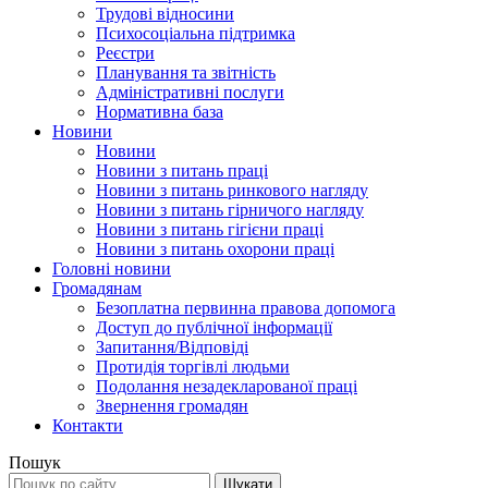
Трудові відносини
Психосоціальна підтримка
Реєстри
Планування та звітність
Адміністративні послуги
Нормативна база
Новини
Новини
Новини з питань праці
Новини з питань ринкового нагляду
Новини з питань гірничого нагляду
Новини з питань гігієни праці
Новини з питань охорони праці
Головні новини
Громадянам
Безоплатна первинна правова допомога
Доступ до публічної інформації
Запитання/Відповіді
Протидія торгівлі людьми
Подолання незадекларованої праці
Звернення громадян
Контакти
Пошук