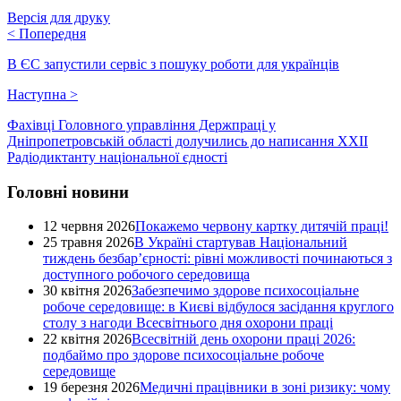
Версія для друку
<
Попередня
В ЄС запустили сервіс з пошуку роботи для українців
Наступна
>
Фахівці Головного управління Держпраці у
Дніпропетровській області долучились до написання XХІI
Радіодиктанту національної єдності
Головні новини
12 червня 2026
Покажемо червону картку дитячій праці!
25 травня 2026
В Україні стартував Національний
тиждень безбар’єрності: рівні можливості починаються з
доступного робочого середовища
30 квітня 2026
Забезпечимо здорове психосоціальне
робоче середовище: в Києві відбулося засідання круглого
столу з нагоди Всесвітнього дня охорони праці
22 квітня 2026
Всесвітній день охорони праці 2026:
подбаймо про здорове психосоціальне робоче
середовище
19 березня 2026
Медичні працівники в зоні ризику: чому