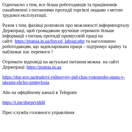
Одночасно з тим, все більш роботодавців та працівників
ознайомлені з питаннями протидії торгівлі людьми з метою
трудової експлуатації.
Разом з тим, фахівці розповіли про можливості інформпорталу
Держпраці, щоб громадянам зручніше отримати більше
інформації з питань протидії примусовій праці на
сайті
https://pratsia.in.ua/forced_labour.php
та наголошено
роботодавцям, що задекларована праця – підтримує країну та
наближає нас перемоги !
Отримати відповіді на актуальні питання можна на сайті
Держпраці:
https://pratsia.in.ua
https://dsp.gov.ua/trudovi-vidnosyny-pid-chas-voiennoho-stanu-v-
ukraini-shcho-zminylosia
Або на офіційному каналі в Telegram
https://t.me/dneprviddil
Прес-служба головного управління