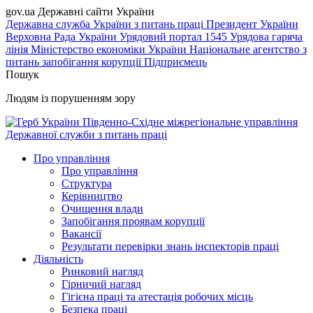
gov.ua
Державні сайти України
Державна служба України з питань праці
Президент України
Верховна Рада України
Урядовий портал
1545 Урядова гаряча
лінія
Міністерство економіки України
Національне агентство з
питань запобігання корупції
Підприємець
Пошук
Людям із порушенням зору
Південно-Східне міжрегіональне управління
Державної служби з питань праці
Про управління
Про управління
Структура
Керівництво
Очищення влади
Запобігання проявам корупції
Вакансії
Результати перевірки знань інспекторів праці
Діяльність
Ринковий нагляд
Гірничий нагляд
Гігієна праці та атестація робочих місць
Безпека праці