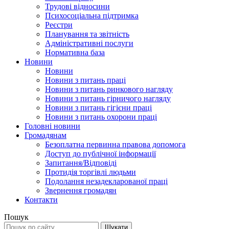
Трудові відносини
Психосоціальна підтримка
Реєстри
Планування та звітність
Адміністративні послуги
Нормативна база
Новини
Новини
Новини з питань праці
Новини з питань ринкового нагляду
Новини з питань гірничого нагляду
Новини з питань гігієни праці
Новини з питань охорони праці
Головні новини
Громадянам
Безоплатна первинна правова допомога
Доступ до публічної інформації
Запитання/Відповіді
Протидія торгівлі людьми
Подолання незадекларованої праці
Звернення громадян
Контакти
Пошук