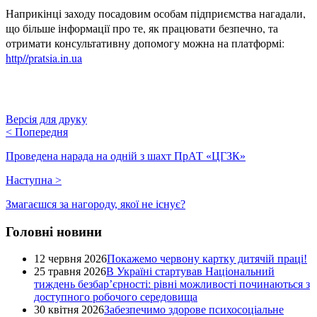
Наприкінці заходу посадовим особам підприємства нагадали,
що більше інформації про те, як працювати безпечно, та
отримати консультативну допомогу можна на платформі:
http//pratsia.in.ua
Версія для друку
<
Попередня
Проведена нарада на одній з шахт ПрАТ «ЦГЗК»
Наступна
>
Змагаєшся за нагороду, якої не існує?
Головні новини
12 червня 2026
Покажемо червону картку дитячій праці!
25 травня 2026
В Україні стартував Національний
тиждень безбар’єрності: рівні можливості починаються з
доступного робочого середовища
30 квітня 2026
Забезпечимо здорове психосоціальне