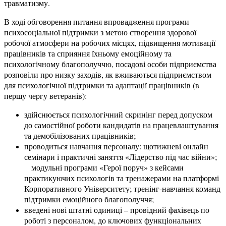
травматизму.
В ході обговорення питання впровадження програми
психосоціальної підтримки з метою створення здорової
робочої атмосфери на робочих місцях, підвищення мотивації
працівників та сприяння їхньому емоційному та
психологічному благополуччю, посадові особи підприємства
розповіли про низку заходів, як вживаються підприємством
для психологічної підтримки та адаптації працівників (в
першу чергу ветеранів):
здійснюється психологічний скринінг перед допуском
до самостійної роботи кандидатів на працевлаштування
та демобілізованих працівників;
проводиться навчання персоналу: щотижневі онлайн
семінари і практичні заняття «Лідерство під час війни»;
модульні програми «Герої поруч» з кейсами
практикуючих психологів та тренажерами на платформі
Корпоративного Університету; тренінг-навчання команд
підтримки емоційного благополуччя;
введені нові штатні одиниці – провідний фахівець по
роботі з персоналом, до ключових функціональних