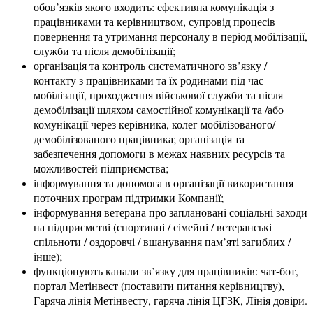
обов’язків якого входить: ефективна комунікація з
працівниками та керівництвом, супровід процесів
повернення та утримання персоналу в період мобілізації,
служби та після демобілізації;
організація та контроль систематичного зв’язку /
контакту з працівниками та їх родинами під час
мобілізації, проходження військової служби та після
демобілізації шляхом самостійної комунікації та /або
комунікації через керівника, колег мобілізованого/
демобілізованого працівника; організація та
забезпечення допомоги в межах наявних ресурсів та
можливостей підприємства;
інформування та допомога в організації використання
поточних програм підтримки Компанії;
інформування ветерана про заплановані соціальні заходи
на підприємстві (спортивні / сімейні / ветеранські
спільноти / оздоровчі / вшанування пам’яті загиблих /
інше);
функціонують канали зв’язку для працівників: чат-бот,
портал Метінвест (поставити питання керівництву),
Гаряча лінія Метінвесту, гаряча лінія ЦГЗК, Лінія довіри.