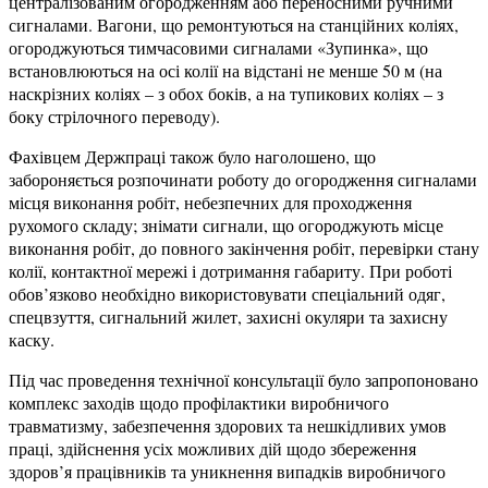
централізованим огородженням або переносними ручними
сигналами. Вагони, що ремонтуються на станційних коліях,
огороджуються тимчасовими сигналами «Зупинка», що
встановлюються на осі колії на відстані не менше 50 м (на
наскрізних коліях – з обох боків, а на тупикових коліях – з
боку стрілочного переводу).
Фахівцем Держпраці також було наголошено, що
забороняється розпочинати роботу до огородження сигналами
місця виконання робіт, небезпечних для проходження
рухомого складу; знімати сигнали, що огороджують місце
виконання робіт, до повного закінчення робіт, перевірки стану
колії, контактної мережі і дотримання габариту. При роботі
обов’язково необхідно використовувати спеціальний одяг,
спецвзуття, сигнальний жилет, захисні окуляри та захисну
каску.
Під час проведення технічної консультації було запропоновано
комплекс заходів щодо профілактики виробничого
травматизму, забезпечення здорових та нешкідливих умов
праці, здійснення усіх можливих дій щодо збереження
здоров’я працівників та уникнення випадків виробничого