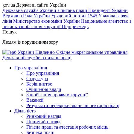
gov.ua
Державні сайти України
Державна служба України з питань праці
Президент України
Верховна Рада України
Урядовий портал
1545 Урядова гаряча
лінія
Міністерство економіки України
Національне агентство з
питань запобігання корупції
Підприємець
Пошук
Людям із порушенням зору
Південно-Східне міжрегіональне управління
Державної служби з питань праці
Про управління
Про управління
Структура
Керівництво
Очищення влади
Запобігання проявам корупції
Вакансії
Результати перевірки знань інспекторів праці
Діяльність
Ринковий нагляд
Гірничий нагляд
Гігієна праці та атестація робочих місць
Безпека праці