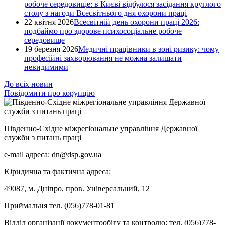
робоче середовище: в Києві відбулося засідання круглого
столу з нагоди Всесвітнього дня охорони праці
22 квітня 2026
Всесвітній день охорони праці 2026:
подбаймо про здорове психосоціальне робоче
середовище
19 березня 2026
Медичні працівники в зоні ризику: чому
професійні захворювання не можна залишати
невидимими
До всіх новин
Повідомити про корупцію
Південно-Східне міжрегіональне управління Державної
служби з питань праці
e-mail адреса: dn@dsp.gov.ua
Юридична та фактична адреса:
49087, м. Дніпро, пров. Універсальний, 12
Приймальня тел. (056)778-01-81
Відділ організації документообігу та контролю: тел. (056)778-