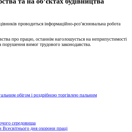
ства та на об’єктах будівництва
цівників проводиться інформаційно-роз’яснювальна робота
авства про працю, останнім наголошується на неприпустимості
за порушення вимог трудового законодавства.
егальним обігом і роздрібною торгівлею пальним
бочого середовища
и Всесвітнього дня охорони праці