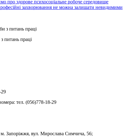
ймо про здорове психосоціальне робоче середовище
 професійні захворювання не можна залишати невидимими
з питань праці
-29
омера: тел. (056)778-18-29
, м. Запоріжжя, вул. Мирослава Симчича, 56;