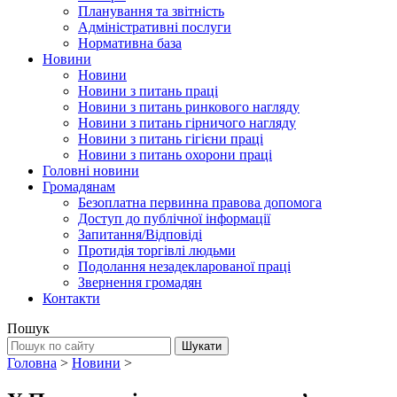
Планування та звітність
Адміністративні послуги
Нормативна база
Новини
Новини
Новини з питань праці
Новини з питань ринкового нагляду
Новини з питань гірничого нагляду
Новини з питань гігієни праці
Новини з питань охорони праці
Головні новини
Громадянам
Безоплатна первинна правова допомога
Доступ до публічної інформації
Запитання/Відповіді
Протидія торгівлі людьми
Подолання незадекларованої праці
Звернення громадян
Контакти
Пошук
Головна
>
Новини
>