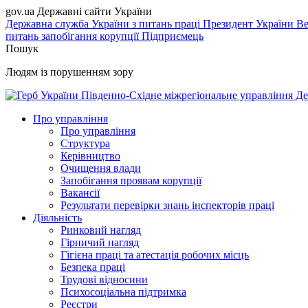
gov.ua
Державні сайти України
Державна служба України з питань праці
Президент України
Ве
питань запобігання корупції
Підприємець
Пошук
Людям із порушенням зору
Південно-Східне міжрегіональне управління Де
Про управління
Про управління
Структура
Керівництво
Очищення влади
Запобігання проявам корупції
Вакансії
Результати перевірки знань інспекторів праці
Діяльність
Ринковий нагляд
Гірничий нагляд
Гігієна праці та атестація робочих місць
Безпека праці
Трудові відносини
Психосоціальна підтримка
Реєстри