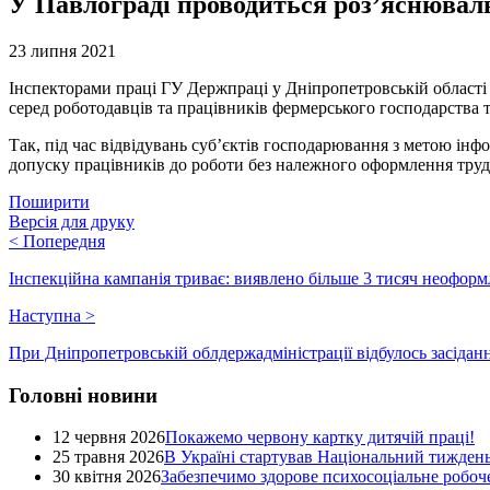
У Павлограді проводиться роз’яснюваль
23 липня 2021
Інспекторами праці ГУ Держпраці у Дніпропетровській області
серед роботодавців та працівників фермерського господарства т
Так, під час відвідувань суб’єктів господарювання з метою і
допуску працівників до роботи без належного оформлення трудов
Поширити
Версія для друку
<
Попередня
Інспекційна кампанія триває: виявлено більше 3 тисяч неофор
Наступна
>
При Дніпропетровській облдержадміністрації відбулось засідан
Головні новини
12 червня 2026
Покажемо червону картку дитячій праці!
25 травня 2026
В Україні стартував Національний тиждень
30 квітня 2026
Забезпечимо здорове психосоціальне робоче