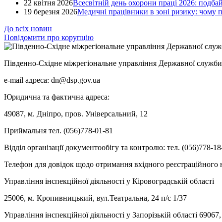
22 квітня 2026
Всесвітній день охорони праці 2026: подба
19 березня 2026
Медичні працівники в зоні ризику: чому
До всіх новин
Повідомити про корупцію
Південно-Східне міжрегіональне управління Державної служби 
e-mail адреса: dn@dsp.gov.ua
Юридична та фактична адреса:
49087, м. Дніпро, пров. Універсальний, 12
Приймальня тел. (056)778-01-81
Відділ організації документообігу та контролю: тел. (056)778-18
Телефон для довідок щодо отримання вхідного реєстраційного н
Управління інспекційної діяльності у Кіровоградській області
25006, м. Кропивницький, вул.Театральна, 24 п/с 1/37
Управління інспекційної діяльності у Запорізькій області 69067