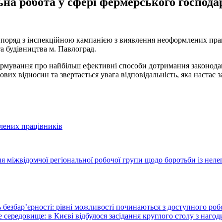
на робота у сфері фермерського господар
 поряд з інспекційною кампанією з виявлення неоформлених пра
а будівництва м. Павлоград.
нформування про найбільш ефективні способи дотримання законод
их відносин та звертається увага відповідальність, яка настає 
млених працівників
ня міжвідомчої регіональної робочої групи щодо боротьби із нел
 безбар’єрності: рівні можливості починаються з доступного ро
 середовище: в Києві відбулося засідання круглого столу з нагод