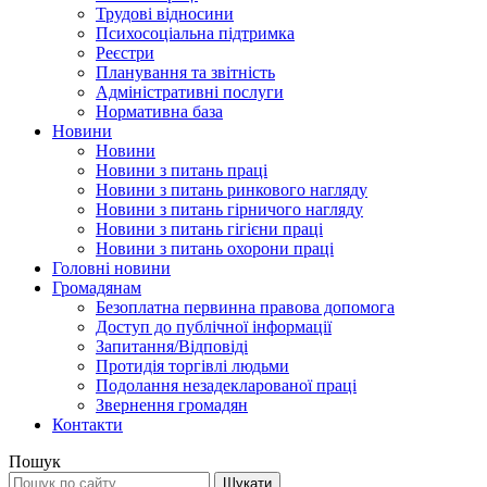
Трудові відносини
Психосоціальна підтримка
Реєстри
Планування та звітність
Адміністративні послуги
Нормативна база
Новини
Новини
Новини з питань праці
Новини з питань ринкового нагляду
Новини з питань гірничого нагляду
Новини з питань гігієни праці
Новини з питань охорони праці
Головні новини
Громадянам
Безоплатна первинна правова допомога
Доступ до публічної інформації
Запитання/Відповіді
Протидія торгівлі людьми
Подолання незадекларованої праці
Звернення громадян
Контакти
Пошук