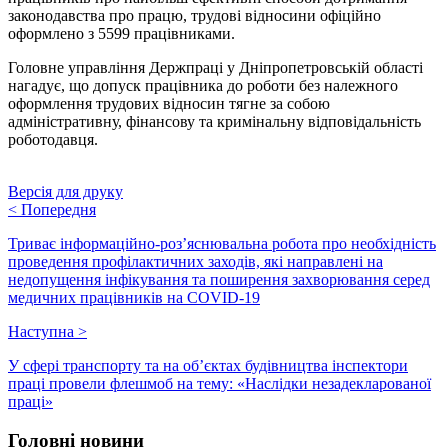
законодавства про працю, трудові відносини офіційно
оформлено з 5599 працівниками.
Головне управління Держпраці у Дніпропетровській області
нагадує, що допуск працівника до роботи без належного
оформлення трудових відносин тягне за собою
адміністративну, фінансову та кримінальну відповідальність
роботодавця.
Версія для друку
<
Попередня
Триває інформаційно-роз’яснювальна робота про необхідність
проведення профілактичних заходів, які направлені на
недопущення інфікування та поширення захворювання серед
медичних працівників на COVID-19
Наступна
>
У сфері транспорту та на об’єктах будівництва інспектори
праці провели флешмоб на тему: «Наслідки незадекларованої
праці»
Головні новини