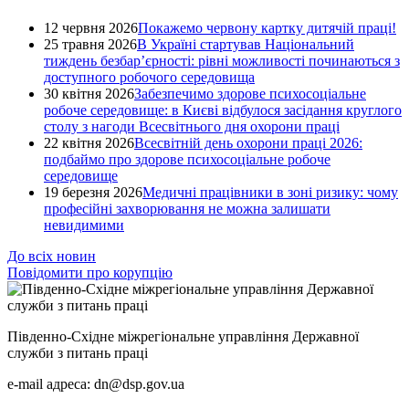
12 червня 2026
Покажемо червону картку дитячій праці!
25 травня 2026
В Україні стартував Національний
тиждень безбар’єрності: рівні можливості починаються з
доступного робочого середовища
30 квітня 2026
Забезпечимо здорове психосоціальне
робоче середовище: в Києві відбулося засідання круглого
столу з нагоди Всесвітнього дня охорони праці
22 квітня 2026
Всесвітній день охорони праці 2026:
подбаймо про здорове психосоціальне робоче
середовище
19 березня 2026
Медичні працівники в зоні ризику: чому
професійні захворювання не можна залишати
невидимими
До всіх новин
Повідомити про корупцію
Південно-Східне міжрегіональне управління Державної
служби з питань праці
e-mail адреса: dn@dsp.gov.ua