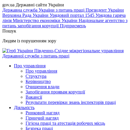
gov.ua
Державні сайти України
Державна служба України з питань праці
Президент України
Верховна Рада України
Урядовий портал
1545 Урядова гаряча
лінія
Міністерство економіки України
Національне агентство з
питань запобігання корупції
Підприємець
Пошук
Людям із порушенням зору
Південно-Східне міжрегіональне управління
Державної служби з питань праці
Про управління
Про управління
Структура
Керівництво
Очищення влади
Запобігання проявам корупції
Вакансії
Результати перевірки знань інспекторів праці
Діяльність
Ринковий нагляд
Гірничий нагляд
Гігієна праці та атестація робочих місць
Безпека праці